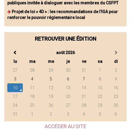
publiques invitée à dialoguer avec les membres du CSFPT
Projet de loi « 4D » : les recommandations de l'IGA pour
renforcer le pouvoir réglementaire local
RETROUVER UNE ÉDITION
août 2026
lu
ma
me
je
ve
sa
di
27
28
29
30
31
1
2
3
4
5
6
7
8
9
10
11
12
13
14
15
16
17
18
19
20
21
22
23
24
25
26
27
28
29
30
31
1
2
3
4
5
6
ACCÉDER AU SITE