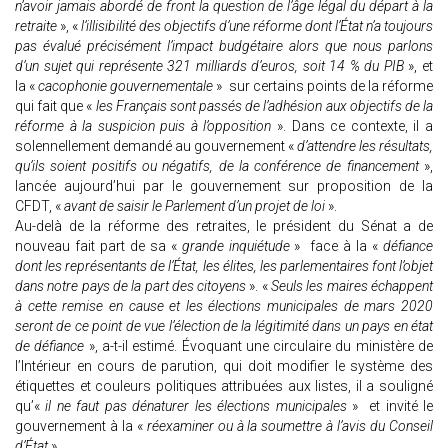
n’avoir jamais abordé de front la question de l’âge légal du départ à la
retraite
», «
l’illisibilité des objectifs d’une réforme dont l’État n’a toujours
pas évalué précisément l’impact budgétaire alors que nous parlons
d’un sujet qui représente 321 milliards d’euros, soit 14 % du PIB
», et
la «
cacophonie gouvernementale
» sur certains points de la réforme
qui fait que «
les Français sont passés de l’adhésion aux objectifs de la
réforme à la suspicion puis à l’opposition
». Dans ce contexte, il a
solennellement demandé au gouvernement «
d’attendre les résultats,
qu’ils soient positifs ou négatifs, de la conférence de financement
»,
lancée aujourd’hui par le gouvernement sur proposition de la
CFDT, «
avant de saisir le Parlement d’un projet de loi
».
Au-delà de la réforme des retraites, le président du Sénat a de
nouveau fait part de sa «
grande inquiétude
» face à la «
défiance
dont les représentants de l’État, les élites, les parlementaires font l’objet
dans notre pays de la part des citoyens
». «
Seuls les maires échappent
à cette remise en cause et les élections municipales de mars 2020
seront de ce point de vue l’élection de la légitimité dans un pays en état
de défiance
», a-t-il estimé. Évoquant une circulaire du ministère de
l’Intérieur en cours de parution, qui doit modifier le système des
étiquettes et couleurs politiques attribuées aux listes, il a souligné
qu’«
il ne faut pas dénaturer les élections municipales
» et invité le
gouvernement à la «
réexaminer ou à la soumettre à l’avis du Conseil
d’État
».