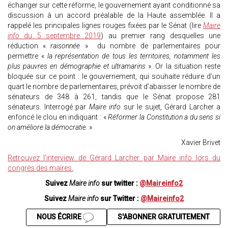
échanger sur cette réforme, le gouvernement ayant conditionné sa
discussion à un accord préalable de la Haute assemblée. Il a
rappelé les principales lignes rouges fixées par le Sénat (lire
Maire
info
du 5 septembre 2019
) au premier rang desquelles une
réduction «
raisonnée
» du nombre de parlementaires pour
permettre «
la représentation de tous les territoires, notamment les
plus pauvres en démographie et ultramarins
». Or la situation reste
bloquée sur ce point : le gouvernement, qui souhaite réduire d’un
quart le nombre de parlementaires, prévoit d’abaisser le nombre de
sénateurs de 348 à 261, tandis que le Sénat propose 281
sénateurs. Interrogé par
Maire info
sur le sujet, Gérard Larcher a
enfoncé le clou en indiquant : «
Réformer la Constitution a du sens si
on améliore la démocratie.
»
Xavier Brivet
Retrouvez l’interview de Gérard Larcher par Maire info lors du
congrès des maires.
Suivez
Maire info
sur twitter :
@Maireinfo2
Suivez
Maire info
sur Twitter :
@Maireinfo2
NOUS ÉCRIRE
S'ABONNER GRATUITEMENT