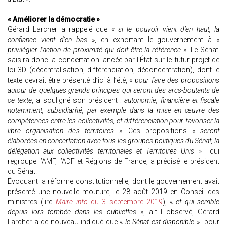
« Améliorer la démocratie »
Gérard Larcher a rappelé que «
si le pouvoir vient d’en haut, la
confiance vient d’en bas
», en exhortant le gouvernement à «
privilégier l’action de proximité qui doit être la référence
». Le Sénat
saisira donc la concertation lancée par l’État sur le futur projet de
loi 3D (décentralisation, différenciation, déconcentration), dont le
texte devrait être présenté d’ici à l’été, «
pour faire des propositions
autour de quelques grands principes qui seront des arcs-boutants de
ce texte
, a souligné son président :
autonomie, financière et fiscale
notamment, subsidiarité, par exemple dans la mise en œuvre des
compétences entre les collectivités, et différenciation pour favoriser la
libre organisation des territoires
». Ces propositions «
seront
élaborées en concertation avec tous les groupes politiques du Sénat, la
délégation aux collectivités territoriales et Territoires Unis
» qui
regroupe l’AMF, l’ADF et Régions de France, a précisé le président
du Sénat.
Évoquant la réforme constitutionnelle, dont le gouvernement avait
présenté une nouvelle mouture, le 28 août 2019 en Conseil des
ministres (lire
Maire info
du 3 septembre 2019
), «
et qui semble
depuis lors tombée dans les oubliettes
», a-t-il observé, Gérard
Larcher a de nouveau indiqué que «
le Sénat est disponible
» pour