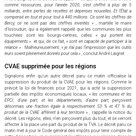
comme ressources, pour l’année 2020, s’est chiffré à plus de 5
milliards, entre pertes de recettes et dépenses nouvelles. Et l’État a
compensé en tout et pour tout à 440 millions. Ce sont les chiffres de
Bercy, ce ne sont pas des chiffres inventés »
, martèle le maire
d’Issoudun, qui a également rappelé que les communes les plus
touchées sont les bourgs-centres, celles
« qui portent les
équipements »
et qui, de ce fait,
« sont en capacité de participer à la
relance »
. Malheureusement,
« je n’ai pas l’impression que les outils
leurs soient pleinement donnés pour cela »
, conclut André Laignel.
CVAE supprimée pour les régions
Signalons enfin qu’un autre décret paru ce matin officialise la
suppression du produit de la CVAE pour les régions. Comme le
prévoit la loi de finances pour 2021, qui a acté la suppression
partielle des impôts économiques locaux,
« les communes et les
EPCI, d'une part, et les départements, d'autre part, perçoivent
désormais une fraction égale à respectivement 53 % et 47 % du
produit de la CVAE afférent à leur territoire »
, rappelle la notice du
décret. Les régions, elles, n’en perçoivent plus du tout, et se verront
affecter à la place une part du produit de la TVA. Le décret paru ce
matin met à jour le Code général des impôts pour tenir compte de