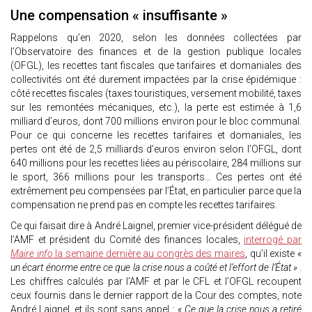
Une compensation « insuffisante »
Rappelons qu’en 2020, selon les données collectées par
l’Observatoire des finances et de la gestion publique locales
(OFGL), les recettes tant fiscales que tarifaires et domaniales des
collectivités ont été durement impactées par la crise épidémique :
côté recettes fiscales (taxes touristiques, versement mobilité, taxes
sur les remontées mécaniques, etc.), la perte est estimée à 1,6
milliard d’euros, dont 700 millions environ pour le bloc communal.
Pour ce qui concerne les recettes tarifaires et domaniales, les
pertes ont été de 2,5 milliards d’euros environ selon l’OFGL, dont
640 millions pour les recettes liées au périscolaire, 284 millions sur
le sport, 366 millions pour les transports… Ces pertes ont été
extrêmement peu compensées par l’État, en particulier parce que la
compensation ne prend pas en compte les recettes tarifaires.
Ce qui faisait dire à André Laignel, premier vice-président délégué de
l’AMF et président du Comité des finances locales,
interrogé par
Maire info
la semaine dernière au congrès des maires
, qu’il existe
«
un écart énorme entre ce que la crise nous a coûté et l’effort de l’État »
.
Les chiffres calculés par l’AMF et par le CFL et l’OFGL recoupent
ceux fournis dans le dernier rapport de la Cour des comptes, note
André Laignel, et ils sont sans appel :
« Ce que la crise nous a retiré