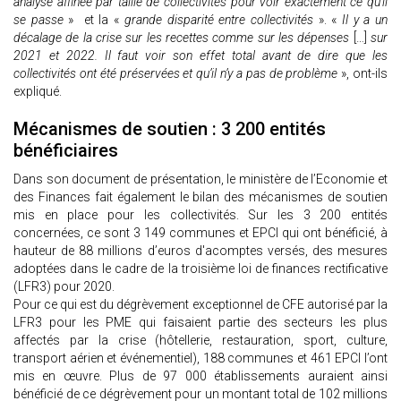
analyse affinée par taille de collectivités pour voir exactement ce qu’il
se passe
» et la «
grande disparité entre collectivités
». «
Il y a un
décalage de la crise sur les recettes comme sur les dépenses
[…]
sur
2021 et 2022. Il faut voir son effet total avant de dire que les
collectivités ont été préservées et qu’il n’y a pas de problème
», ont-ils
expliqué.
Mécanismes de soutien : 3 200 entités
bénéficiaires
Dans son document de présentation, le ministère de l’Economie et
des Finances fait également le bilan des mécanismes de soutien
mis en place pour les collectivités. Sur les 3 200 entités
concernées, ce sont 3 149 communes et EPCI qui ont bénéficié, à
hauteur de 88 millions d’euros d'acomptes versés, des mesures
adoptées dans le cadre de la troisième loi de finances rectificative
(LFR3) pour 2020.
Pour ce qui est du dégrèvement exceptionnel de CFE autorisé par la
LFR3 pour les PME qui faisaient partie des secteurs les plus
affectés par la crise (hôtellerie, restauration, sport, culture,
transport aérien et événementiel), 188 communes et 461 EPCI l’ont
mis en œuvre. Plus de 97 000 établissements auraient ainsi
bénéficié de ce dégrèvement pour un montant total de 102 millions