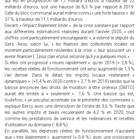
qui est en progression de 1,7 milliard d’euros à hauteur de 22
milliards d’euros, soit une hausse de 8,3 % par rapport à 2019.
Celle du bloc communal aurait même connu «
une forte hausse
» de
37 %, à hauteur de 11,1 milliards d’euros.
Devant «
l’impact finalement limité
» de la crise sanitaire par rapport
aux différentes estimations réalisées durant l’année 2020, «
ces
chiffres sont particulièrement encourageants
», a estimé le député du
Gers. Ainsi, selon lui, «
les finances des collectivités locales se
montrent particulièrement résilientes à la crise
», leur assurant un «
avenir financier
[…]
plus clair et plus sécurisé qu’il y a quelques mois
».
Si elles ont progressé «
moins rapidement
» qu’en 2019 (+ 2,8 %),
les recettes réelles de fonctionnement ont ainsi augmenté de 1,3 %
l’an dernier. Dans le détail, les impôts locaux resteraient «
dynamiques
» (+5,4 % en 2020 contre + 2,7 % en 2019) tandis que la
baisse annoncée des droits de mutation à titre onéreux (DMTO)
aurait été limitée à «
seulement
» 1,6 %. Une baisse qui est,
toutefois, «
un peu plus accentuée sur le périmètre des communes
»,
explique Bercy avec une diminution de l’ordre de 3,6 %. Reste que
les autres impôts et taxes reculeraient de 4,2 % en 2020, tout
comme les prestations de service et les redevances et recettes
d’utilisation du domaine (- 8,8 %).
En parallèle, les dépenses réelles de fonctionnement n’auraient
que «
très légèrement
» augmenté (+ 0,4 %), avec une croissance