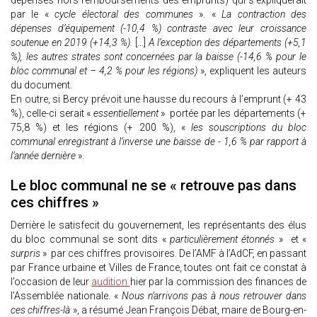
dépenses hors remboursements des emprunts) qui s’expliquerait
par le «
cycle électoral des communes
». «
La contraction des
dépenses d’équipement (-10,4 %) contraste avec leur croissance
soutenue en 2019 (+14,3 %).
[…]
A l’exception des départements (+5,1
%), les autres strates sont concernées par la baisse (-14,6 % pour le
bloc communal et – 4,2 % pour les régions)
», expliquent les auteurs
du document.
En outre, si Bercy prévoit une hausse du recours à l’emprunt (+ 43
%), celle-ci serait «
essentiellement
» portée par les départements (+
75,8 %) et les régions (+ 200 %), «
les souscriptions du bloc
communal enregistrant à l’inverse une baisse de - 1,6 % par rapport à
l’année dernière
».
Le bloc communal ne se « retrouve pas dans
ces chiffres »
Derrière le satisfecit du gouvernement, les représentants des élus
du bloc communal se sont dits «
particulièrement étonnés
» et «
surpris
» par ces chiffres provisoires. De l’AMF à l’AdCF, en passant
par France urbaine et Villes de France, toutes ont fait ce constat à
l’occasion de leur
audition
hier par la commission des finances de
l’Assemblée nationale. «
Nous n’arrivons pas à nous retrouver dans
ces chiffres-là
», a résumé Jean François Débat, maire de Bourg-en-