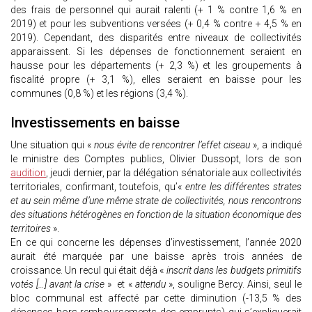
des frais de personnel qui aurait ralenti (+ 1 % contre 1,6 % en
2019) et pour les subventions versées (+ 0,4 % contre + 4,5 % en
2019). Cependant, des disparités entre niveaux de collectivités
apparaissent. Si les dépenses de fonctionnement seraient en
hausse pour les départements (+ 2,3 %) et les groupements à
fiscalité propre (+ 3,1 %), elles seraient en baisse pour les
communes (0,8 %) et les régions (3,4 %).
Investissements en baisse
Une situation qui «
nous évite de rencontrer l’effet ciseau
», a indiqué
le ministre des Comptes publics, Olivier Dussopt, lors de son
audition
, jeudi dernier, par la délégation sénatoriale aux collectivités
territoriales, confirmant, toutefois, qu’«
entre les différentes strates
et au sein même d’une même strate de collectivités, nous rencontrons
des situations hétérogènes en fonction de la situation économique des
territoires
».
En ce qui concerne les dépenses d’investissement, l’année 2020
aurait été marquée par une baisse après trois années de
croissance. Un recul qui était déjà «
inscrit dans les budgets primitifs
votés […] avant la crise
» et «
attendu
», souligne Bercy. Ainsi, seul le
bloc communal est affecté par cette diminution (-13,5 % des