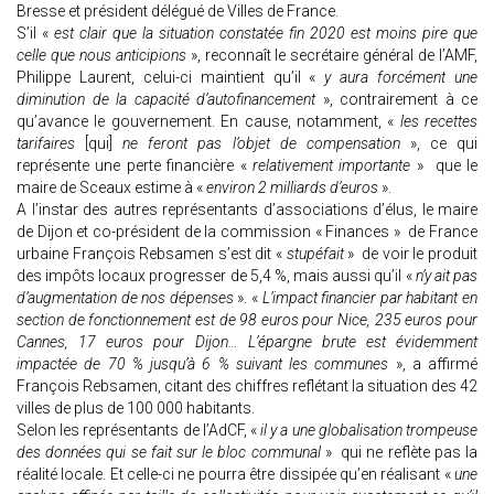
Bresse et président délégué de Villes de France.
S’il «
est clair que la situation constatée fin 2020 est moins pire que
celle que nous anticipions
», reconnaît le secrétaire général de l’AMF,
Philippe Laurent, celui-ci maintient qu’il «
y aura forcément une
diminution de la capacité d’autofinancement
», contrairement à ce
qu’avance le gouvernement. En cause, notamment, «
les recettes
tarifaires
[qui]
ne feront pas l’objet de compensation
», ce qui
représente une perte financière «
relativement importante
» que le
maire de Sceaux estime à «
environ 2 milliards d’euros
».
A l’instar des autres représentants d’associations d’élus, le maire
de Dijon et co-président de la commission « Finances » de France
urbaine François Rebsamen s’est dit «
stupéfait
» de voir le produit
des impôts locaux progresser de 5,4 %, mais aussi qu’il «
n’y ait pas
d’augmentation de nos dépenses
». «
L’impact financier par habitant en
section de fonctionnement est de 98 euros pour Nice, 235 euros pour
Cannes, 17 euros pour Dijon… L’épargne brute est évidemment
impactée de 70 % jusqu’à 6 % suivant les communes
», a affirmé
François Rebsamen, citant des chiffres reflétant la situation des 42
villes de plus de 100 000 habitants.
Selon les représentants de l’AdCF, «
il y a une globalisation trompeuse
des données qui se fait sur le bloc communal
» qui ne reflète pas la
réalité locale. Et celle-ci ne pourra être dissipée qu’en réalisant «
une