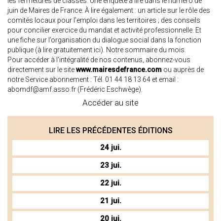
les fermetures de classes. Une enquête à lire dans le numéro de
juin de Maires de France. À lire également : un article sur le rôle des
comités locaux pour l’emploi dans les territoires ; des conseils
pour concilier exercice du mandat et activité professionnelle. Et
une fiche sur l’organisation du dialogue social dans la fonction
publique (
à lire gratuitement ici
). Notre
sommaire
du mois.
Pour accéder à l'intégralité de nos contenus, abonnez-vous
directement sur le site
www.mairesdefrance.com
ou auprès de
notre Service abonnement : Tél. 01 44 18 13 64 et email :
abomdf@amf.asso.fr
(Frédéric Eschwège).
Accéder au site
LIRE LES PRÉCÉDENTES ÉDITIONS
24 jui.
23 jui.
22 jui.
21 jui.
20 jui.