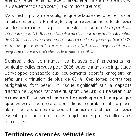
exemple, le centre nautique de Châteaurenard a été financé à «
4,95
%
» seulement de son coût (10,95 millions d’euros).
Mais il est important de souligner que ce taux varie fortement selon
la taille des projets. En effet, le rapport relève un net effet de levier
sur les opérations les plus modestes, puisque «
les opérations
inférieures à 500 000 euros bénéficient d'un taux moyen de subvention
de 41 %, soit un niveau nettement supérieur à la moyenne globale de 29
%
», ce qui apparaît comme «
un effet levier significatif mais
uniquement sur les opérations de moindre coût.
»
S’agissant des communes, les baisses de financements, en
particulier celles prévues pour 2026, suscitent une vive inquiétude.
L’enveloppe consacrée aux équipements sportifs enregistre en
effet une diminution de plus de 66 %. Ces fortes contraintes
budgétaires font peser un risque significatif sur la capacité
d’action de l’Agence nationale du sport. Une ANS qui ne serait plus
en mesure d’impulser efficacement le développement de la pratique
sportive verrait son rôle et son efficacité durablement fragilisés,
alors même que ses concours financiers constituent un levier
essentiel pour accompagner les projets portés par les collectivités
territoriales.
Territoires carencés, vétusté des