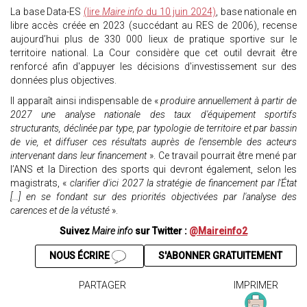
La base Data-ES
(lire
Maire info
du 10 juin 2024)
, base nationale en
libre accès créée en 2023 (succédant au RES de 2006), recense
aujourd’hui plus de 330 000 lieux de pratique sportive sur le
territoire national. La Cour considère que cet outil devrait être
renforcé afin d'appuyer les décisions d'investissement sur des
données plus objectives.
Il apparaît ainsi indispensable de «
produire annuellement à partir de
2027 une analyse nationale des taux d'équipement sportifs
structurants, déclinée par type, par typologie de territoire et par bassin
de vie, et diffuser ces résultats auprès de l'ensemble des acteurs
intervenant dans leur financement
». Ce travail pourrait être mené par
l’ANS et la Direction des sports qui devront également, selon les
magistrats, «
clarifier d'ici 2027 la stratégie de financement par l'État
[...] en se fondant sur des priorités objectivées par l'analyse des
carences et de la vétusté
».
Suivez
Maire info
sur Twitter :
@Maireinfo2
NOUS ÉCRIRE
S'ABONNER GRATUITEMENT
PARTAGER
IMPRIMER