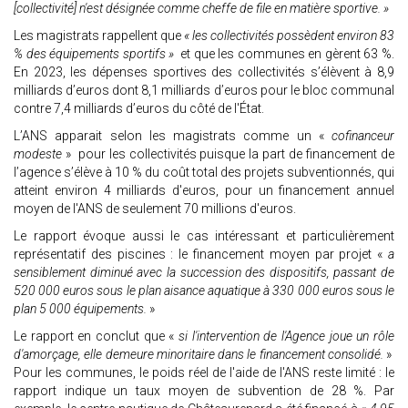
[collectivité] n'est désignée comme cheffe de file en matière sportive. »
Les magistrats rappellent que
« les collectivités possèdent environ 83
% des équipements sportifs »
et que les communes en gèrent 63 %.
En 2023, les dépenses sportives des collectivités s’élèvent à 8,9
milliards d’euros dont 8,1 milliards d’euros pour le bloc communal
contre 7,4 milliards d’euros du côté de l'État.
L’ANS apparait selon les magistrats comme un «
cofinanceur
modeste
» pour les collectivités puisque la part de financement de
l’agence s’élève à 10 % du coût total des projets subventionnés, qui
atteint environ 4 milliards d'euros, pour un financement annuel
moyen de l'ANS de seulement 70 millions d'euros.
Le rapport évoque aussi le cas intéressant et particulièrement
représentatif des piscines : le financement moyen par projet «
a
sensiblement diminué avec la succession des dispositifs, passant de
520 000 euros sous le plan aisance aquatique à 330 000 euros sous le
plan 5 000 équipements.
»
Le rapport en conclut que «
si l'intervention de l'Agence joue un rôle
d'amorçage, elle demeure minoritaire dans le financement consolidé.
»
Pour les communes, le poids réel de l'aide de l'ANS reste limité : le
rapport indique un taux moyen de subvention de 28 %. Par