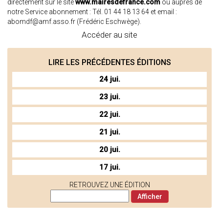
directement sur le site
www.mairesdefrance.com
ou auprès de
notre Service abonnement : Tél. 01 44 18 13 64 et email :
abomdf@amf.asso.fr
(Frédéric Eschwège).
Accéder au site
LIRE LES PRÉCÉDENTES ÉDITIONS
24 jui.
23 jui.
22 jui.
21 jui.
20 jui.
17 jui.
RETROUVEZ UNE ÉDITION