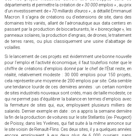
départements et permettre la création de
« 30 000 emplois »
, au prix
d’un investissement de
« 70 milliards d’euros »
, a détaillé Emmanuel
Macron. Il s’agira de créations ou d’extensions de site, dans des
domaines très variés, allant de l’aéronautique aux data centers en
passant par la production de biocarburants, le
« biorecyclage »,
les
panneaux solaires, la production d’engrais, de drones, le traitement
de terres rares, ou plus classiquement une usine d’abattage de
volailles.
Si le lancement de ces projets est évidemment une bonne nouvelle
pour l’emploi et l’activité économique, il faut toutefois noter que le
chiffre de créations d’emplois donné par le chef de l’État reste, en
réalité, relativement modeste : 30 000 emplois pour 150 projets,
cela représente une moyenne de 200 emplois par site. Cela semble
une tendance lourde de ces dernières années : un certain nombre
de sites industriels nouveaux sont créés, mais de taille modeste, ce
qui ne permet pas d’équilibrer la balance en termes d’emplois avec
la fermeture de sites qui, eux, employaient plusieurs milliers de
salariés. Dernier exemple en date : on a appris la semaine dernière
la fin de la production de voitures sur le site Stellantis (ex- Peugeot)
de Poissy, dans les Yvelines, qui fait suite à la même annonce sur
le site voisin de Renault-Flins. Ces deux sites, il y a quelques années
encore, employaient à eux deux plus de 6 000 ouvriers, sans