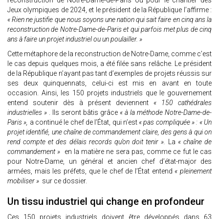
reconstruction de Notre-Dame-de-Paris ou pour le chantier des
Jeux olympiques de 2024, et le président de la République l’affirme :
« Rien ne justifie que nous soyons une nation qui sait faire en cinq ans la
reconstruction de Notre-Dame-de-Paris et qui parfois met plus de cinq
ans à faire un projet industriel ou un poulailler. »
Cette métaphore de la reconstruction de Notre-Dame, comme c’est
le cas depuis quelques mois, a été filée sans relâche. Le président
de la République n’ayant pas tant d’exemples de projets réussis sur
ses deux quinquennats, celui-ci est mis en avant en toute
occasion. Ainsi, les 150 projets industriels que le gouvernement
entend soutenir dès à présent deviennent
« 150 cathédrales
industrielles »
. Ils seront bâtis grâce
« à la méthode Notre-Dame-de-
Paris »,
a continué le chef de l’État, qui n’est
« pas compliquée » : « Un
projet identifié, une chaîne de commandement claire, des gens à qui on
rend compte et des délais records qu’on doit tenir ».
La
« chaîne de
commandement »
en la matière ne sera pas, comme ce fut le cas
pour Notre-Dame, un général et ancien chef d’état-major des
armées, mais les préfets, que le chef de l’État entend
« pleinement
mobiliser »
sur ce dossier.
Un tissu industriel qui change en profondeur
Ces 150 projets industriels doivent être développés dans 63