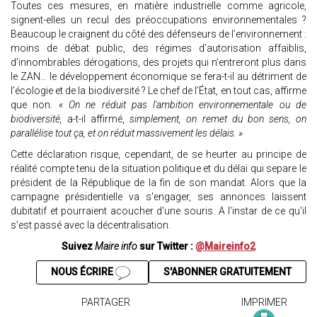
Toutes ces mesures, en matière industrielle comme agricole,
signent-elles un recul des préoccupations environnementales ?
Beaucoup le craignent du côté des défenseurs de l’environnement :
moins de débat public, des régimes d’autorisation affaiblis,
d’innombrables dérogations, des projets qui n’entreront plus dans
le ZAN… le développement économique se fera-t-il au détriment de
l’écologie et de la biodiversité ? Le chef de l’État, en tout cas, affirme
que non.
« On ne réduit pas l'ambition environnementale ou de
biodiversité,
a-t-il affirmé,
simplement, on remet du bon sens, on
parallélise tout ça, et on réduit massivement les délais. »
Cette déclaration risque, cependant, de se heurter au principe de
réalité compte tenu de la situation politique et du délai qui separe le
président de la République de la fin de son mandat. Alors que la
campagne présidentielle va s'engager, ses annonces laissent
dubitatif et pourraient acoucher d'une souris. A l'instar de ce qu'il
s'est passé avec la décentralisation.
Suivez
Maire info
sur Twitter :
@Maireinfo2
NOUS ÉCRIRE
S'ABONNER GRATUITEMENT
PARTAGER
IMPRIMER