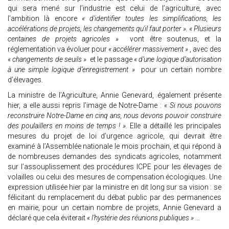
qui sera mené sur l’industrie est celui de l’agriculture, avec
l’ambition là encore
« d'identifier toutes les simplifications, les
accélérations de projets, les changements qu'il faut porter ». « Plusieurs
centaines de projets agricoles »
vont être soutenus, et la
réglementation va évoluer pour
« accélérer massivement »
, avec des
« changements de seuils »
et le passage
« d’une logique d’autorisation
à une simple logique d’enregistrement »
pour un certain nombre
d’élevages.
La ministre de l’Agriculture, Annie Genevard, également présente
hier, a elle aussi repris l’image de Notre-Dame :
« Si nous pouvons
reconstruire Notre-Dame en cinq ans, nous devons pouvoir construire
des poulaillers en moins de temps ! ».
Elle a détaillé les principales
mesures du projet de loi d’urgence agricole, qui devrait être
examiné à l’Assemblée nationale le mois prochain, et qui répond à
de nombreuses demandes des syndicats agricoles, notamment
sur l’assouplissement des procédures ICPE pour les élevages de
volailles ou celui des mesures de compensation écologiques. Une
expression utilisée hier par la ministre en dit long sur sa vision : se
félicitant du remplacement du débat public par des permanences
en mairie, pour un certain nombre de projets, Annie Genevard a
déclaré que cela éviterait
« l’hystérie des réunions publiques »
…