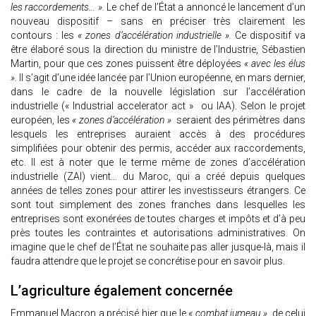
les raccordements… ».
Le chef de l’État a annoncé le lancement d’un
nouveau dispositif – sans en préciser très clairement les
contours : les
« zones d’accélération industrielle ».
Ce dispositif va
être élaboré sous la direction du ministre de l’Industrie, Sébastien
Martin, pour que ces zones puissent être déployées
« avec les élus
».
Il s’agit d’une idée lancée par l’Union européenne, en mars dernier,
dans le cadre de la nouvelle législation sur l’accélération
industrielle (« Industrial accelerator act » ou IAA). Selon le projet
européen, les
« zones d’accélération »
seraient des périmètres dans
lesquels les entreprises auraient accès à des procédures
simplifiées pour obtenir des permis, accéder aux raccordements,
etc. Il est à noter que le terme même de zones d’accélération
industrielle (ZAI) vient… du Maroc, qui a créé depuis quelques
années de telles zones pour attirer les investisseurs étrangers. Ce
sont tout simplement des zones franches dans lesquelles les
entreprises sont exonérées de toutes charges et impôts et d’à peu
près toutes les contraintes et autorisations administratives. On
imagine que le chef de l’État ne souhaite pas aller jusque-là, mais il
faudra attendre que le projet se concrétise pour en savoir plus.
L’agriculture également concernée
Emmanuel Macron a précisé hier que le
« combat jumeau »
de celui