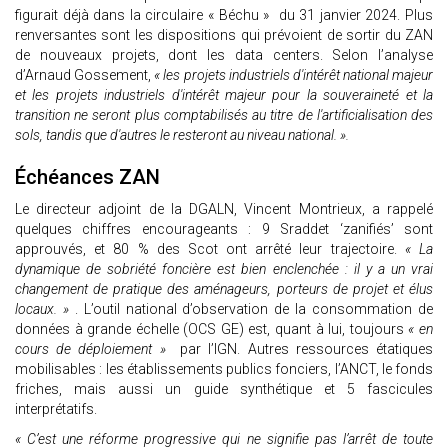
figurait déjà dans la circulaire « Béchu » du 31 janvier 2024. Plus
renversantes sont les dispositions qui prévoient de sortir du ZAN
de nouveaux projets, dont les data centers. Selon l’analyse
d’Arnaud Gossement,
« les projets industriels d'intérêt national majeur
et les projets industriels d'intérêt majeur pour la souveraineté et la
transition ne seront plus comptabilisés au titre de l'artificialisation des
sols, tandis que d'autres le resteront au niveau national. ».
Échéances ZAN
Le directeur adjoint de la DGALN, Vincent Montrieux, a rappelé
quelques chiffres encourageants : 9 Sraddet ‘zanifiés’ sont
approuvés, et 80 % des Scot ont arrêté leur trajectoire.
« La
dynamique de sobriété foncière est bien enclenchée : il y a un vrai
changement de pratique des aménageurs, porteurs de projet et élus
locaux. »
. L’outil national d’observation de la consommation de
données à grande échelle (OCS GE) est, quant à lui, toujours
« en
cours de déploiement »
par l’IGN. Autres ressources étatiques
mobilisables : les établissements publics fonciers, l’ANCT, le fonds
friches, mais aussi un guide synthétique et 5 fascicules
interprétatifs.
« C’est une réforme progressive qui ne signifie pas l’arrêt de toute