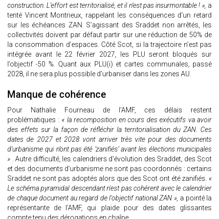
construction. L’effort est territorialisé, et il n’est pas insurmontable ! »,
a
tenté Vincent Montrieux, rappelant les conséquences d’un retard
sur les échéances ZAN. S’agissant des Sraddet non arrêtés, les
collectivités doivent par défaut partir sur une réduction de 50% de
la consommation d’espaces. Côté Scot, si la trajectoire n’est pas
intégrée avant le 22 février 2027, les PLU seront bloqués sur
l’objectif -50 %. Quant aux PLU(i) et cartes communales, passé
2028, il ne sera plus possible d’urbaniser dans les zones AU.
Manque de cohérence
Pour Nathalie Fourneau de l’AMF, ces délais restent
problématiques :
« la recomposition en cours des exécutifs va avoir
des effets sur la façon de réfléchir la territorialisation du ZAN. Ces
dates de 2027 et 2028 vont arriver très vite pour des documents
d'urbanisme qui n’ont pas été ‘zanifiés’ avant les élections municipales
»
. Autre difficulté, les calendriers d'évolution des Sraddet, des Scot
et des documents d'urbanisme ne sont pas coordonnés : certains
Sraddet ne sont pas adoptés alors que des Scot ont été zanifiés.
«
Le schéma pyramidal descendant n'est pas cohérent avec le calendrier
de chaque document au regard de l'objectif national ZAN »,
a pointé la
représentante de l’AMF, qui plaide pour des dates glissantes
compte tenu des dérogations en chaîne.