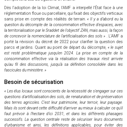
Dès l’adoption de la loi Climat, l’AMF a interpellé l’État face à une
réglementation floue ou parcellaire, qui fixait des objectifs verticaux
sans prise en compte des réalités de terrain.
« Il y a d’abord eu la
question du décompte de la consommation effective d'espaces, avec
la territorialisation par le Sraddet de l'objectif ZAN, mais aussi, la façon
de concevoir la nomenclature de l'artificialisation des sols »
. L’AMF a
porté la révision du décret de 2022 pour clarifier la question des
parcs et jardins. Quant au point de départ du décompte,
« le sujet
est resté problématique jusqu’en 2024. La prise en compte de la
consommation effective via la réalisation des travaux n'est arrivée
qu'au fil des discussions, jusqu’à sa définition consolidée dans les
fascicules du ministère. »
Besoin de sécurisation
« Les élus locaux sont conscients de la nécessité de s'engager sur ces
questions d'artificialisation des sols, de renaturation et de préservation
des terres agricoles. C'est leur patrimoine, leur terroir, leur paysage.
Mais ils sont devant cette difficulté d'arriver au mieux à calculer ce qu'il
faut prévoir à l'hectare d’ici 2031, et dans les différents phasages
successifs. La question centrale reste de sécuriser leurs documents
d'urbanisme et ainsi, les définitions applicables, pour éviter des