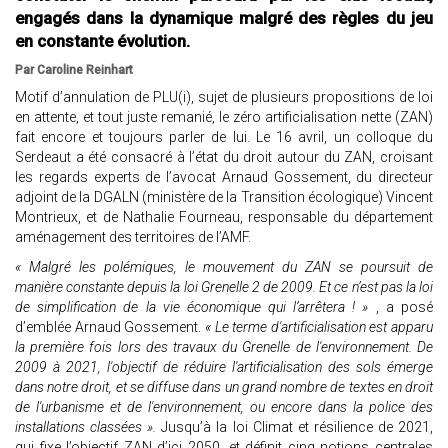
engagés dans la dynamique malgré des règles du jeu
en constante évolution.
Par Caroline Reinhart
Motif d’annulation de PLU(i), sujet de plusieurs propositions de loi
en attente, et tout juste remanié, le zéro artificialisation nette (ZAN)
fait encore et toujours parler de lui. Le 16 avril, un colloque du
Serdeaut a été consacré à l’état du droit autour du ZAN, croisant
les regards experts de l’avocat Arnaud Gossement, du directeur
adjoint de la DGALN (ministère de la Transition écologique) Vincent
Montrieux, et de Nathalie Fourneau, responsable du département
aménagement des territoires de l’AMF.
« Malgré les polémiques, le mouvement du ZAN se poursuit de
manière constante depuis la loi Grenelle 2 de 2009. Et ce n’est pas la loi
de simplification de la vie économique qui l’arrêtera ! »
, a posé
d’emblée Arnaud Gossement.
« Le terme d'artificialisation est apparu
la première fois lors des travaux du Grenelle de l'environnement. De
2009 à 2021, l'objectif de réduire l'artificialisation des sols émerge
dans notre droit, et se diffuse dans un grand nombre de textes en droit
de l'urbanisme et de l'environnement, ou encore dans la police des
installations classées ».
Jusqu’à la loi Climat et résilience de 2021,
qui fixe l’objectif ZAN d’ici 2050, et définit cinq notions centrales