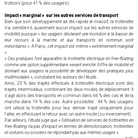
trottoirs (pour 41 % des usagers).
Impact « marginal » sur les autres services de transport
Bien que son développement ait été rapide et massif, la trottinette
n’a, semble-t-il, quasiment aucun impact sur les autres services de
mobilité puisque «
les usagers déclarant une évolution à la baisse de
leur recours à la marche et aux transports en commun sont
minoritaires
». A Paris, cet impact est même «
extrêmement marginal
».
«
Ces pratiques font apparaître la trottinette électrique en free-floating
comme une option supplémentaire venant enrichir l’offre de mobilité et
donnant aux usagers la possibilité de développer des pratiques plus
multimodales
», constatent les auteurs de l’étude.
Ainsi, 23 % des trajets effectués à trottinette électrique sont des
trajets intermodaux, combinant les deux modes de déplacement. Il
s’agit alors des transports en commun dans 66 % des cas et de la
marche dans 19 % des cas. Autre possibilité : 44 % des usagers
ont utilisé la trottinette pour leur dernier trajet uniquement pour
l’aller, en effectuant le retour avec un autre mode (ou inversement).
Par ailleurs, l’étude juge que «
l’utilisation de services de trottinettes en
free-floating n’a pas d’impact en termes de démotorisation, trottinettes
et voitures ou scooters ne répondant pas aux mêmes usages
».