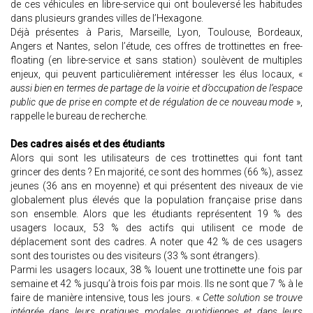
de ces véhicules en libre-service qui ont bouleversé les habitudes
dans plusieurs grandes villes de l’Hexagone.
Déjà présentes à Paris, Marseille, Lyon, Toulouse, Bordeaux,
Angers et Nantes, selon l’étude, ces offres de trottinettes en free-
floating (en libre-service et sans station) soulèvent de multiples
enjeux, qui peuvent particulièrement intéresser les élus locaux, «
aussi bien en termes de partage de la voirie et d’occupation de l’espace
public que de prise en compte et de régulation de ce nouveau mode
»,
rappelle le bureau de recherche.
Des cadres aisés et des étudiants
Alors qui sont les utilisateurs de ces trottinettes qui font tant
grincer des dents ? En majorité, ce sont des hommes (66 %), assez
jeunes (36 ans en moyenne) et qui présentent des niveaux de vie
globalement plus élevés que la population française prise dans
son ensemble. Alors que les étudiants représentent 19 % des
usagers locaux, 53 % des actifs qui utilisent ce mode de
déplacement sont des cadres. A noter que 42 % de ces usagers
sont des touristes ou des visiteurs (33 % sont étrangers).
Parmi les usagers locaux, 38 % louent une trottinette une fois par
semaine et 42 % jusqu’à trois fois par mois. Ils ne sont que 7 % à le
faire de manière intensive, tous les jours. «
Cette solution se trouve
intégrée dans leurs pratiques modales quotidiennes et dans leurs