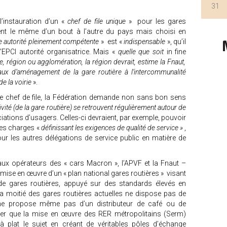
31
’instauration d’un «
chef de file unique
» pour les gares
ment le même d’un bout à l’autre du pays mais choisi en
 autorité pleinement compétente
» est «
indispensable
», qu’il
 l’EPCI autorité organisatrice. Mais «
quelle que soit
in fine
re, région ou agglomération, la région devrait, estime la Fnaut,
vaux d’aménagement de la gare routière à l’intercommunalité
de la voirie
».
e le chef de file, la Fédération demande non sans bon sens
tivité (de la gare routière) se retrouvent régulièrement autour de
iations d’usagers. Celles-ci devraient, par exemple, pouvoir
 des charges «
définissant les exigences de qualité de service »
,
ur les autres délégations de service public en matière de
paux opérateurs des « cars Macron », l’APVF et la Fnaut –
mise en œuvre d’un « plan national gares routières » visant
 de gares routières, appuyé sur des standards élevés en
la moitié des gares routières actuelles ne dispose pas de
é ne propose même pas d’un distributeur de café ou de
rer que la mise en œuvre des RER métropolitains (Serm)
à plat le sujet en créant de véritables pôles d’échange