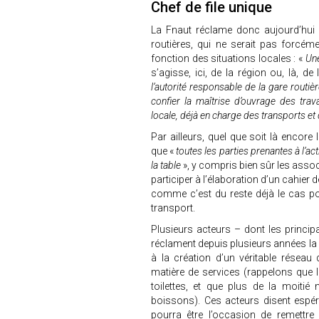
Chef de file unique
La Fnaut réclame donc aujourd’hui l
routières, qui ne serait pas forcé
fonction des situations locales : «
Une
s’agisse, ici, de la région ou, là, de
l’autorité responsable de la gare routiè
confier la maîtrise d’ouvrage des tra
locale, déjà en charge des transports et 
Par ailleurs, quel que soit là encor
que «
toutes les parties prenantes à l’ac
la table
», y compris bien sûr les assoc
participer à l’élaboration d’un cahier
comme c’est du reste déjà le cas po
transport.
Plusieurs acteurs – dont les princi
réclament depuis plusieurs années la 
à la création d’un véritable réseau
matière de services (rappelons que 
toilettes, et que plus de la moiti
boissons). Ces acteurs disent espé
pourra être l’occasion de remettre 