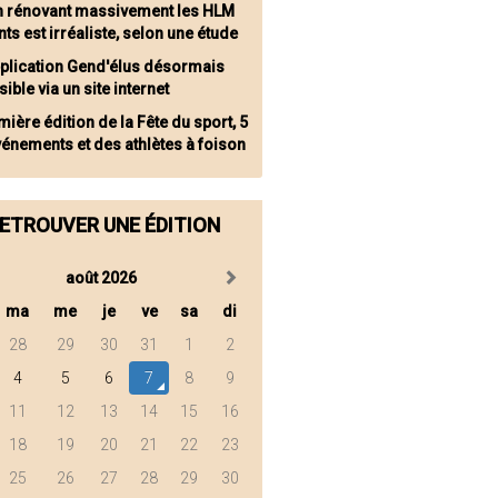
en rénovant massivement les HLM
nts est irréaliste, selon une étude
pplication Gend'élus désormais
ible via un site internet
ière édition de la Fête du sport, 5
énements et des athlètes à foison
ETROUVER UNE ÉDITION
août 2026
ma
me
je
ve
sa
di
28
29
30
31
1
2
4
5
6
7
8
9
11
12
13
14
15
16
18
19
20
21
22
23
25
26
27
28
29
30