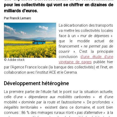
pour les collectivités qui vont se chiffrer en dizaines de
milliards d'euros.
Par Franck Lemarc
La décarbonation des transports
va mettre les collectivités locales
face à un «
mur de dépenses
»
que le modèle actuel de
financement «
ne permet pas de
couvrir
». C’est la principale
conclusion
d’une étude d’une
© Adobe stock
vingtaine de pages
publiée hier
par l’Agence France locale (la banque des collectivités) et l’Inet, en
collaboration avec l’institut I4CE et le Cerema.
Développement hétérogène
La première partie de l’étude fait le point sur la situation actuelle,
celle d’une «
dépendance aux mobilités carbonées
» et d’une
mobilité «
dominée par la route et l’autosolisme
». De profondes «
inégalités territoriales
» existent dans ce domaine, et sont bien
connues : 86 % des ménages ruraux n’ont «
pas d’alternative »
à la