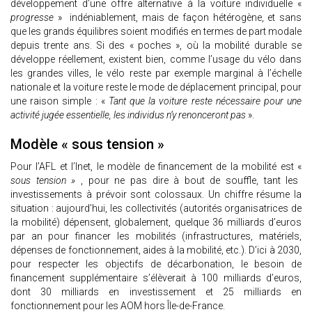
développement d’une offre alternative à la voiture individuelle «
progresse
» indéniablement, mais de façon hétérogène, et sans
que les grands équilibres soient modifiés en termes de part modale
depuis trente ans. Si des « poches », où la mobilité durable se
développe réellement, existent bien, comme l’usage du vélo dans
les grandes villes, le vélo reste par exemple marginal à l’échelle
nationale et la voiture reste le mode de déplacement principal, pour
une raison simple : «
Tant que la voiture reste nécessaire pour une
activité jugée essentielle, les individus n’y renonceront pas
».
Modèle « sous tension »
Pour l’AFL et l’Inet, le modèle de financement de la mobilité est «
sous tension »
, pour ne pas dire à bout de souffle, tant les
investissements à prévoir sont colossaux. Un chiffre résume la
situation : aujourd’hui, les collectivités (autorités organisatrices de
la mobilité) dépensent, globalement, quelque 36 milliards d’euros
par an pour financer les mobilités (infrastructures, matériels,
dépenses de fonctionnement, aides à la mobilité, etc.). D’ici à 2030,
pour respecter les objectifs de décarbonation, le besoin de
financement supplémentaire s’élèverait à 100 milliards d’euros,
dont 30 milliards en investissement et 25 milliards en
fonctionnement pour les AOM hors Île-de-France.