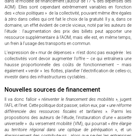
dans le modèle de financement (autour de 17 % des dépenses des
AOM). Elles sont cependant extrêmement variables en fonction
des «
choix politiques
» de la collectivité, pouvant même être égales
à zéro dans celles qui ont fait le choix de la gratuité. Il y a, dans ce
domaine, un effet évident de cercle vicieux, noté par les auteurs de
l’étude : l’augmentation des prix des billets peut apporter une
ressource supplémentaire à l’AOM, mais elle est, en même temps,
un frein à l’usage des transports en commun.
L’expression de « mur de dépenses » n’est donc pas exagérée : les
collectivités vont devoir augmenter l’offre – ce qui entraînera une
hausse proportionnelle des coûts de fonctionnement – mais
également « verdir » les flottes, planifier l’électrification de celles-ci,
investir dans des infrastructures cyclables…
Nouvelles sources de financement
Il va donc falloir «
réinventer le financement des mobilités
», jugent
l’AFL et l’Inet. Cette politique doit passer, selon eux, par «
une réforme
différenciée des ressources fiscales et tarifaires
». Parmi les
propositions des auteurs de l’étude, l’instauration d’une «
assiette
universelle
» du versement mobilité (VM), qui pourrait «
être élargie
au territoire régional dans une optique de péréquation
», et un
élargissement des contributeurs : alors que seules les entreprises