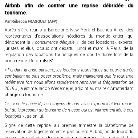
Airbnb afin de contrer une reprise débridée du
tourisme.
Par Rébecca FRASQUET (AFP)
Après s'être réunis à Barcelone, New York et Buenos Aires, des
représentants d'associations hôtelières du monde entier -qui
dénoncent la
« concurrence déloyale »
de ces locations-, experts,
juristes et élus locaux ont débattu, lundi et mardi à Paris, de la
régulation des locations touristiques de courte durée lors de la
conférence "ReformBnB".
« Pendant la crise sanitaire, les locations touristiques de courte durée
semblaient ne plus poser problème, mais maintenant que le tourisme
redémarre fort nous allons rapidement retrouver la fréquentation de
2019 »
, a estimé Jacob Wedemeijer, adjoint au maire d'Amsterdam
chargé du tourisme.
Or ;
« cette année-là, les citoyens de nos villes exprimaient leur ras-le-
bol de la pression du tourisme de masse qui est intimement liée à ces
locations »
, selon lui.
Signe de cette reprise: au premier trimestre la plateforme de
réservation de logements entre particuliers Airbnb, poids lourd du
secteur aux côtés de Booking.com notamment, a vu son chiffre