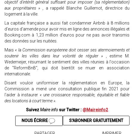
objectif d'intérêt général suffisant pour imposer (sa réglementation)
aux propriétaires »
, a rappelé Blanche Guillemot, directrice du
logement à la ville.
La capitale française a aussi fait condamner Airbnb à 8 millions
d'euros d'amende pour avoir mis en ligne des annonces illégales et
Booking.com à 1,23 million d'euros pour ne pas avoir transmis
des données sur les nuitées.
Mais
« la Commission européenne doit cesser ses atermoiements et
soutenir les villes dans leur volonté de réguler »
, estime M.
Wedemeijer, résumant le sentiment des villes réunies à l'occasion
de "ReformBnB", qui doit bientôt se muer en association
internationale.
Disant vouloir uniformiser la réglementation en Europe, la
Commission a mené une consultation publique fin 2021 pour
l'aider à instaurer
« une croissance responsable, équitable et fiable
des locations à court terme ».
Suivez
Maire info
sur Twitter :
@Maireinfo2
NOUS ÉCRIRE
S'ABONNER GRATUITEMENT
PARTAGER
IMPRIMER