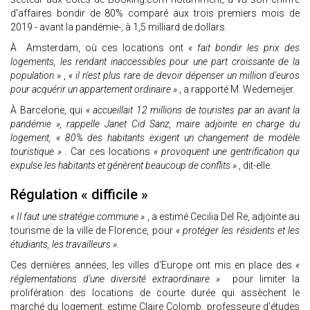
d'affaires bondir de 80% comparé aux trois premiers mois de
2019 - avant la pandémie-, à 1,5 milliard de dollars.
À Amsterdam, où ces locations ont
« fait bondir les prix des
logements, les rendant inaccessibles pour une part croissante de la
population »
,
« il n'est plus rare de devoir dépenser un million d'euros
pour acquérir un appartement ordinaire »
, a rapporté M. Wedemeijer.
À Barcelone, qui
« accueillait 12 millions de touristes par an avant la
pandémie », rappelle Janet Cid Sanz, maire adjointe en charge du
logement, « 80% des habitants exigent un changement de modèle
touristique »
. Car ces locations
« provoquent une gentrification qui
expulse les habitants et génèrent beaucoup de conflits »
, dit-elle.
Régulation « difficile »
« Il faut une stratégie commune »
,
a estimé Cecilia Del Re, adjointe au
tourisme de la ville de Florence, pour
« protéger les résidents et les
étudiants, les travailleurs ».
Ces dernières années, les villes d'Europe ont mis en place des
«
réglementations d'une diversité extraordinaire »
pour limiter la
prolifération des locations de courte durée qui assèchent le
marché du logement, estime Claire Colomb, professeure d'études