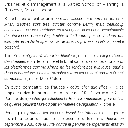
urbaines et d'aménagement à la Bartlett School of Planning, à
l'University College London.
Si certaines optent pour
« un relatif laisser faire comme Rome et
Milan, d'autres sont très strictes comme Berlin, mais beaucoup
choisissent une voie médiane, en distinguant la location occasionnelle
de résidences
principales, limitée à 120 jours par an à Paris par
exemple, et l'activité spéculative de loueurs professionnels »
, a-t-elle
observé.
Toutefois
« réguler s'avère très difficile »
, car cela
« implique d'avoir
des données »
sur le nombre et la localisation de ces locations,
« or
les plateformes comme Airbnb ne les rendent pas publiques, sauf à
Paris et Barcelone -et les informations fournies ne sont pas forcément
complètes...»
, selon Mme Colomb.
En outre, combattre les fraudes
« coûte cher aux villes »
: elles
emploient des bataillons de contrôleurs -100 à Barcelone, 30 à
Paris- et de
« juristes qui épluchent le droit communautaire pour définir
ce qu'elles peuvent faire ou pas en matière de régulation »
, dit-elle.
Paris, qui
« poursuit les loueurs devant les tribunaux »
, a gagné
devant la Cour de justice européenne: celle-ci
« a décidé en
septembre 2020, que la lutte contre la pénurie de logements était un