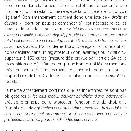
directement dans la loi ces éléments plutôt que de recourir à une
circulaire, dont la rédaction ne relève de la compétence du pouvoir
législatif. Son amendement contient donc une liste de
« droits et
devoirs »
dont on peut se demander s’il est nécessaire de les
inscrire dans la loi – par exemple
« l'élu local exerce ses fonctions
avec impartialité, diligence, dignité, probité et intégrité »
, ou encore
«
l’élu local poursuit le seul intérêt général, à l’exclusion de tout intérêt qui
lui soit personnel ».
L’amendement propose également que tout élu
doive déclarer dans un registre tout « don, avantage ou invitation »
supérieur à 150 euros (mesure déjà prévue par l’article 24 de la
proposition de loi). Il faut noter qu’une bonne moitié des mentions
prévues par cet amendement, qui inscrit dans la loi les
dispositions de la
«
Charte de l'élu local
»
, concerne la
« moralité »
des élus.
Le même amendement confirme que les indemnités ne sont pas
obligatoires (
« les élus locaux peuvent bénéficier d’une indemnité »,
précise le principe de la protection fonctionnelle, du droit à la
formation et de
« garanties accordées dans l’exercice du mandat et à
son issue, permettant notamment de le concilier avec une activité
professionnelle ou la poursuite d’études supérieures ».