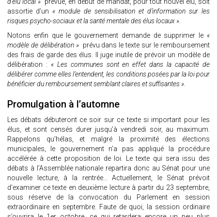
d’élu local »
prévue, en début de mandat, pour tout nouvel élu, soit
assortie d’un
« module de sensibilisation et d’information sur les
risques psycho-sociaux et la santé mentale des élus locaux ».
Notons enfin que le gouvernement demande de supprimer le
«
modèle de délibération »
prévu dans le texte sur le remboursement
des frais de garde des élus. Il juge inutile de prévoir un modèle de
délibération :
« Les communes sont en effet dans la capacité de
délibérer comme elles l’entendent, les conditions posées par la loi pour
bénéficier du remboursement semblant claires et suffisantes ».
Promulgation à l’automne
Les débats débuteront ce soir sur ce texte si important pour les
élus, et sont censés durer jusqu’à vendredi soir, au maximum.
Rappelons qu’hélas, et malgré la proximité des élections
municipales, le gouvernement n’a pas appliqué la procédure
accélérée à cette proposition de loi. Le texte qui sera issu des
débats à l’Assemblée nationale repartira donc au Sénat pour une
nouvelle lecture, à la rentrée… Actuellement, le Sénat prévoit
d’examiner ce texte en deuxième lecture à partir du 23 septembre,
sous réserve de la convocation du Parlement en session
extraordinaire en septembre. Faute de quoi, la session ordinaire
s’ouvrira le 1er octobre, ce qui retardera encore un peu plus