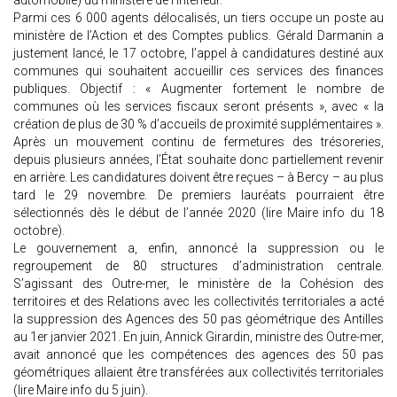
automobile) du ministère de l’Intérieur.
Parmi ces 6 000 agents délocalisés, un tiers occupe un poste au
ministère de l’Action et des Comptes publics. Gérald Darmanin a
justement lancé, le 17 octobre, l’appel à candidatures destiné aux
communes qui souhaitent accueillir ces services des finances
publiques. Objectif : « Augmenter fortement le nombre de
communes où les services fiscaux seront présents », avec « la
création de plus de 30 % d’accueils de proximité supplémentaires ».
Après un mouvement continu de fermetures des trésoreries,
depuis plusieurs années, l’État souhaite donc partiellement revenir
en arrière. Les candidatures doivent être reçues – à Bercy – au plus
tard le 29 novembre. De premiers lauréats pourraient être
sélectionnés dès le début de l’année 2020 (lire Maire info du 18
octobre).
Le gouvernement a, enfin, annoncé la suppression ou le
regroupement de 80 structures d’administration centrale.
S’agissant des Outre-mer, le ministère de la Cohésion des
territoires et des Relations avec les collectivités territoriales a acté
la suppression des Agences des 50 pas géométrique des Antilles
au 1er janvier 2021. En juin, Annick Girardin, ministre des Outre-mer,
avait annoncé que les compétences des agences des 50 pas
géométriques allaient être transférées aux collectivités territoriales
(lire Maire info du 5 juin).