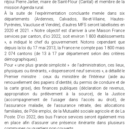
réjoui Pierre Jarlier, maire de Saint-Flour (Cantal) et membre de la
mission Agenda rural.
À la suite de l’expérimentation concluante menée dans six
départements (Ardennes, Calvados, Ille-et-Vilaine, Hautes-
Pyrénées, Vaucluse et Vendée), d’autres MFS seront labellisées en
2020 et 2021. « Notre objectif est d’arriver à une Maison France
services par canton, d’ici 2022, soit environ 1 800 établissements
», a indiqué le chef du gouvernement. Notons cependant que
depuis la loi du 17 mai 2013, la France ne compte pas 1 800 mais
2 074 cantons (de 13 à 17 par département selon des critères
démographiques).
Pour « une plus grande simplicité » de l’administration, ces lieux,
physiques ou itinérants, « dispenseront neuf services », a détaillé le
Premier ministre : ceux du ministère de l’Intérieur (aide au
renouvellement des papiers d’identité, du permis de conduire et de
la carte grise), des finances publiques (déclaration de revenus,
appropriation du prélèvement à la source), de la Justice
(accompagnement de l’usager dans l’accès au droit), de
l’assurance maladie, de l’assurance retraite, des allocations
familiales, de Pôle emploi, de la Mutualité sociale agricole et de La
Poste. D’ici 2022, des bus France services seront également mis
en place afin d’assurer une présence itinérante dans plusieurs
communes ou quartiers non couverts.