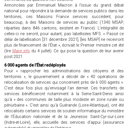
Annoncées par Emmanuel Macron à l’issue du grand débat
national pour répondre à la demande de services publics dans les
territoires, ces Maisons France services succèdent, pour
beaucoup, à des Maisons de services au public (1340 MSAP,
réparties dans 846 cantons, existent en France). L’intégralité de
celles-ci ne seront, pour autant, pas labellisées MFS. « Passé ce
délai de labellisation [31 décembre 2021], [les MSAP] ne recevront
plus de financement de l’État », écrivait le Premier ministre cet été
(lire
Maire info
du 4 juillet). Ce qui pose la question de leur avenir
post 2021.
6 000 agents de l’État redéployés
Pour « rapprocher les administrations des citoyens et des
territoires », le gouvernement a décidé de « 40 opérations de
relocalisation de services qui concernent près de 6 000 agents ».
C’est deux fois plus qu’envisagé l’an dernier. Ces transferts de
services bénéficieront notamment à la Seine-Saint-Denis ainsi
qu’à « des communes de taille plus modeste en zone rurale ou
périurbaine ». C’est ainsi qu’à Guérande (Loire-Atlantique), ont été
relocalisés certains services de soutien informatique du ministère
de l’Éducation nationale et de la Jeunesse. Saint-Cyr-sur-Loire
(Indre-et-Loire), elle, accueille des services d’appui (assurance