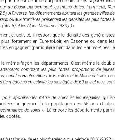
 le prisme est celui des départements.
« Les départements
our du Bassin parisien sont les moins dotés. Parmi eux, l’Ain
2,5). À l’inverse, les départements abritant les grandes villes de
toraux ou aux frontières présentent les densités les plus fortes à
es (561,8) et les Alpes-Maritimes (483,5) ».
t et activité, il ressort que la densité des généralistes
 plus fortement en Eure-et-Loir, en Essonne ou dans les
utres en gagnent (particulièrement dans les Hautes-Alpes, le
 la même façon les départements. C’est même la double
partements comptant les plus fortes proportions de jeunes
, sont les Hautes-Alpes, le Finistère et le Maine-et-Loire. Les
 de médecins en activité les plus âgés, de 60 ans et plus, sont
« pour appréhender l’offre de soins et les inégalités qui en
portées uniquement à la population des 65 ans et plus,
onsommatrice de soins ».
Là encore les départements parmi
mieux dotés.
 les bassins de vie les plus fragiles sur la période 2016-2023 –