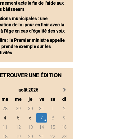
nement acte la fin de l'aide aux
s bâtisseurs
ctions municipales : une
ition de loi pour en finir avec la
à l'âge en cas d'égalité des voix
lim : le Premier ministre appelle
 à prendre exemple sur les
tivités
ETROUVER UNE ÉDITION
août 2026
ma
me
je
ve
sa
di
28
29
30
31
1
2
4
5
6
7
8
9
11
12
13
14
15
16
18
19
20
21
22
23