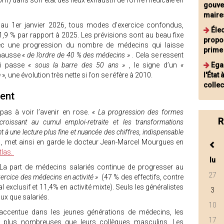
m) dans son état des lieux exhaustif de l’offre médicale en
gouver
maire
au 1er janvier 2026, tous modes d’exercice confondus,
Éle
e 1,9 % par rapport à 2025. Les prévisions sont au beau fixe
propos
vec une progression du nombre de médecins qui laisse
prime 
hausse
« de l’ordre de 40 % des médecins »
. Cela se ressent
ui passe
« sous la barre des 50 ans »
, le signe d’un
«
Ega
n
», une évolution très nette si l’on se réfère à 2010.
l'État
collec
ent
pas à voir l’avenir en rose.
« La progression des formes
R
 croissant au cumul emploi-retraite et les transformations
 à une lecture plus fine et nuancée des chiffres, indispensable
»
, met ainsi en garde le docteur Jean-Marcel Mourgues en
tlas.
lu
 La part de médecins salariés continue de progresser au
27
ercice des médecins en activité »
(47 % des effectifs, contre
 exclusif et 11,4% en activité mixte). Seuls les généralistes
3
aux que salariés.
10
’accentue dans les jeunes générations de médecins, les
17
plus nombreuses que leurs collègues masculins. Les