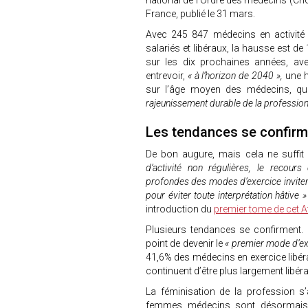
national de l’Ordre des médecins (Cno
France, publié le 31 mars.
Avec 245 847 médecins en activité 
salariés et libéraux, la hausse est d
sur les dix prochaines années, a
entrevoir,
« à l’horizon de 2040 »,
une 
sur l’âge moyen des médecins, q
rajeunissement durable de la professio
Les tendances se confirm
De bon augure, mais cela ne suffit 
d’activité non régulières, le recours
profondes des modes d’exercice invitent
pour éviter toute interprétation hâtive 
introduction du
premier tome de cet A
Plusieurs tendances se confirment.
point de devenir le
« premier mode d’ex
41,6% des médecins en exercice libéral
continuent d’être plus largement libér
La féminisation de la profession s
femmes médecins sont désormais 