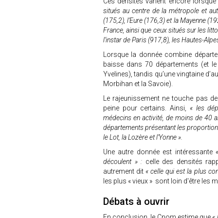
Ces densités varient encore lorsque
situés au centre de la métropole et aut
(175,2), l’Eure (176,3) et la Mayenne (19
France, ainsi que ceux situés sur les lit
l’instar de Paris (917,8), les Hautes-Alp
Lorsque la donnée combine départemen
baisse dans 70 départements (et le
Yvelines), tandis qu’une vingtaine d’a
Morbihan et la Savoie).
Le rajeunissement ne touche pas de
peine pour certains. Ainsi,
« les dé
médecins en activité, de moins de 40 ans
départements présentant les proportions
le Lot, la Lozère et l’Yonne ».
Une autre donnée est intéressante
découlent » :
celle des densités rap
autrement dit
« celle qui est la plus c
les plus « vieux » sont loin d'être les 
Débats à ouvrir
En conclusion, le Cnom estime que
«