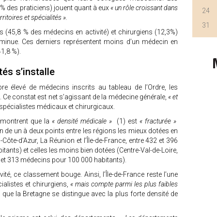
% des praticiens) jouent quant à eux
« un rôle croissant dans
24
itoires et spécialités ».
31
tes (45,8 % des médecins en activité) et chirurgiens (12,3%)
iminue. Ces derniers représentent moins d’un médecin en
41,8 %).
és s’installe
e élevé de médecins inscrits au tableau de l’Ordre, les
ent. Ce constat est net s’agissant de la médecine générale,
« et
spécialistes médicaux et chirurgicaux.
démontrent que la
« densité médicale »
(1) est
« fracturée »
on de un à deux points entre les régions les mieux dotées en
Côte-d’Azur, La Réunion et l’Île-de-France, entre 432 et 396
tants) et celles les moins bien dotées (Centre-Val-de-Loire,
 et 313 médecins pour 100 000 habitants).
vité, ce classement bouge. Ainsi, l’Île-de-France reste l’une
alistes et chirurgiens,
« mais compte parmi les plus faibles
 que la Bretagne se distingue avec la plus forte densité de
.