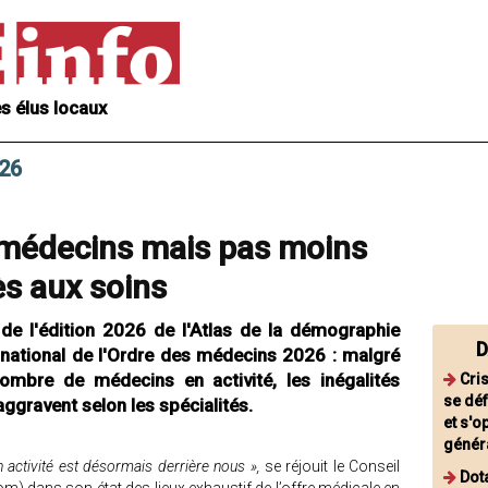
s élus locaux
026
 médecins mais pas moins
ès aux soins
de l'édition 2026 de l'Atlas de la démographie
D
 national de l'Ordre des médecins 2026 : malgré
nombre de médecins en activité, les inégalités
Cri
se déf
'aggravent selon les spécialités.
et s'o
génér
activité est désormais derrière nous »,
se réjouit le Conseil
Dota