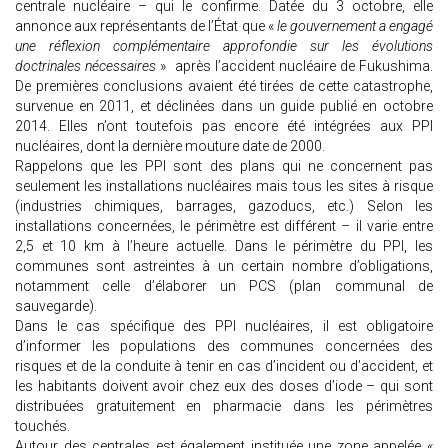
centrale nucléaire – qui le confirme. Datée du 3 octobre, elle
annonce aux représentants de l’État que «
le gouvernement a engagé
une réflexion complémentaire approfondie sur les évolutions
doctrinales nécessaires
» après l’accident nucléaire de Fukushima.
De premières conclusions avaient été tirées de cette catastrophe,
survenue en 2011, et déclinées dans un guide publié en octobre
2014. Elles n’ont toutefois pas encore été intégrées aux PPI
nucléaires, dont la dernière mouture date de 2000.
Rappelons que les PPI sont des plans qui ne concernent pas
seulement les installations nucléaires mais tous les sites à risque
(industries chimiques, barrages, gazoducs, etc.) Selon les
installations concernées, le périmètre est différent – il varie entre
2,5 et 10 km à l’heure actuelle. Dans le périmètre du PPI, les
communes sont astreintes à un certain nombre d’obligations,
notamment celle d’élaborer un PCS (plan communal de
sauvegarde).
Dans le cas spécifique des PPI nucléaires, il est obligatoire
d’informer les populations des communes concernées des
risques et de la conduite à tenir en cas d’incident ou d’accident, et
les habitants doivent avoir chez eux des doses d’iode – qui sont
distribuées gratuitement en pharmacie dans les périmètres
touchés.
Autour des centrales est également instituée une zone appelée «