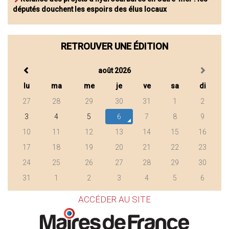
députés douchent les espoirs des élus locaux
RETROUVER UNE ÉDITION
août 2026
lu
ma
me
je
ve
sa
di
27
28
29
30
31
1
2
3
4
5
6
7
8
9
10
11
12
13
14
15
16
17
18
19
20
21
22
23
24
25
26
27
28
29
30
31
1
2
3
4
5
6
ACCÉDER AU SITE