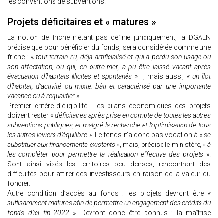
les conventions de subventions.
Projets déficitaires et « matures »
La notion de friche n’étant pas définie juridiquement, la DGALN
précise que pour bénéficier du fonds, sera considérée comme une
friche : «
tout terrain nu, déjà artificialisé et qui a perdu son usage ou
son affectation, ou qui, en outre-mer, a pu être laissé vacant après
évacuation d’habitats illicites et spontanés
» ; mais aussi, «
un îlot
d’habitat, d’activité ou mixte, bâti et caractérisé par une importante
vacance ou à requalifier
».
Premier critère d’éligibilité : les bilans économiques des projets
doivent rester «
déficitaires après prise en compte de toutes les autres
subventions publiques, et malgré la recherche et l’optimisation de tous
les autres leviers d’équilibre
». Le fonds n’a donc pas vocation à «
se
substituer aux financements existants
», mais, précise le ministère, «
à
les compléter pour permettre la réalisation effective des projets
».
Sont ainsi visés les territoires peu denses, rencontrant des
difficultés pour attirer des investisseurs en raison de la valeur du
foncier.
Autre condition d’accès au fonds : les projets devront être «
suffisamment matures afin de permettre un engagement des crédits du
fonds d’ici fin 2022
». Devront donc être connus : la maîtrise