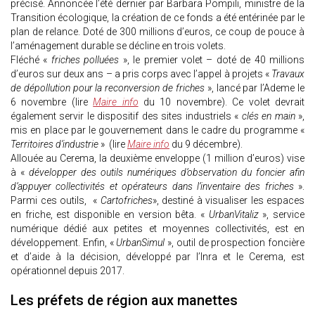
précisé. Annoncée l’été dernier par Barbara Pompili, ministre de la
Transition écologique, la création de ce fonds a été entérinée par le
plan de relance. Doté de 300 millions d’euros, ce coup de pouce à
l’aménagement durable se décline en trois volets.
Fléché «
friches polluées
», le premier volet – doté de 40 millions
d’euros sur deux ans – a pris corps avec l’appel à projets «
Travaux
de dépollution pour la reconversion de friches
», lancé par l’Ademe le
6 novembre (lire
Maire info
du 10 novembre). Ce volet devrait
également servir le dispositif des sites industriels «
clés en main
»,
mis en place par le gouvernement dans le cadre du programme «
Territoires d’industrie
» (lire
Maire info
du 9 décembre).
Allouée au Cerema, la deuxième enveloppe (1 million d’euros) vise
à «
développer des outils numériques d’observation du foncier afin
d’appuyer collectivités et opérateurs dans l’inventaire des friches
».
Parmi ces outils, «
Cartofriches
», destiné à visualiser les espaces
en friche, est disponible en version bêta. «
UrbanVitaliz
», service
numérique dédié aux petites et moyennes collectivités, est en
développement. Enfin, «
UrbanSimul
», outil de prospection foncière
et d’aide à la décision, développé par l’Inra et le Cerema, est
opérationnel depuis 2017.
Les préfets de région aux manettes