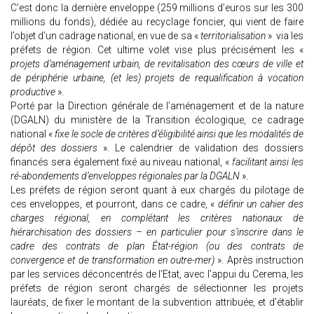
C’est donc la dernière enveloppe (259 millions d’euros sur les 300
millions du fonds), dédiée au recyclage foncier, qui vient de faire
l’objet d’un cadrage national, en vue de sa «
territorialisation
» via les
préfets de région. Cet ultime volet vise plus précisément les «
projets d’aménagement urbain, de revitalisation des cœurs de ville et
de périphérie urbaine, (et les) projets de requalification à vocation
productive
».
Porté par la Direction générale de l’aménagement et de la nature
(DGALN) du ministère de la Transition écologique, ce cadrage
national
« fixe le socle de critères d’éligibilité ainsi que les modalités de
dépôt des dossiers
». Le calendrier de validation des dossiers
financés sera également fixé au niveau national, «
facilitant ainsi les
ré-abondements d’enveloppes régionales par la DGALN
».
Les préfets de région seront quant à eux chargés du pilotage de
ces enveloppes, et pourront, dans ce cadre, «
définir un cahier des
charges régional, en complétant les critères nationaux de
hiérarchisation des dossiers – en particulier pour s’inscrire dans le
cadre des contrats de plan État-région (ou des contrats de
convergence et de transformation en outre-mer)
». Après instruction
par les services déconcentrés de l’Etat, avec l’appui du Cerema, les
préfets de région seront chargés de sélectionner les projets
lauréats, de fixer le montant de la subvention attribuée, et d’établir