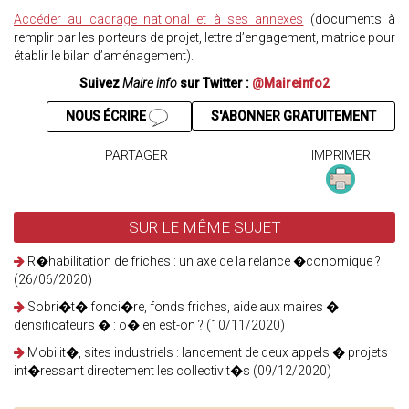
Accéder au cadrage national et à ses annexes
(documents à
remplir par les porteurs de projet, lettre d’engagement, matrice pour
établir le bilan d’aménagement).
Suivez
Maire info
sur Twitter :
@Maireinfo2
NOUS ÉCRIRE
S'ABONNER GRATUITEMENT
PARTAGER
IMPRIMER
SUR LE MÊME SUJET
R�habilitation de friches : un axe de la relance �conomique ?
(26/06/2020)
Sobri�t� fonci�re, fonds friches, aide aux maires �
densificateurs � : o� en est-on ? (10/11/2020)
Mobilit�, sites industriels : lancement de deux appels � projets
int�ressant directement les collectivit�s (09/12/2020)