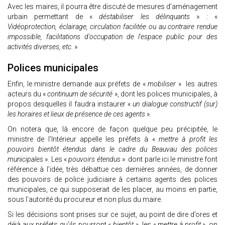
Avec les maires, il pourra être discuté de mesures d’aménagement
urbain permettant de «
déstabiliser les délinquants
» : «
Vidéoprotection, éclairage, circulation facilitée ou au contraire rendue
impossible, facilitations d'occupation de l'espace public pour des
activités diverses, etc.
»
Polices municipales
Enfin, le ministre demande aux préfets de «
mobiliser
» les autres
acteurs du «
continuum de sécurité
», dont les polices municipales, à
propos desquelles il faudra instaurer «
un dialogue constructif (sur)
les horaires et lieux de présence de ces agents
».
On notera que, là encore de façon quelque peu précipitée, le
ministre de l’Intérieur appelle les préfets à «
mettre à profit les
pouvoirs bientôt étendus dans le cadre du Beauvau des polices
municipales
». Les «
pouvoirs étendus
» dont parle ici le ministre font
référence à l’idée, très débattue ces dernières années, de donner
des pouvoirs de police judiciaire à certains agents des polices
municipales, ce qui supposerait de les placer, au moins en partie,
sous l’autorité du procureur et non plus du maire.
Si les décisions sont prises sur ce sujet, au point de dire d’ores et
déjà aux préfets qu’ils pourront «
bientôt
» les «
mettre à profit
», on