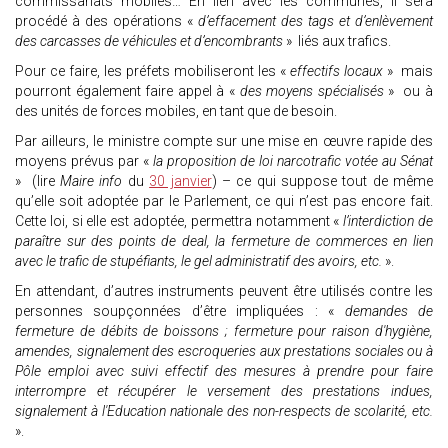
commissariats mobiles… En lien avec les communes, il sera
procédé à des opérations «
d’effacement des tags et d’enlèvement
des carcasses de véhicules et d’encombrants
» liés aux trafics.
Pour ce faire, les préfets mobiliseront les «
effectifs locaux
» mais
pourront également faire appel à «
des moyens spécialisés
» ou à
des unités de forces mobiles, en tant que de besoin.
Par ailleurs, le ministre compte sur une mise en œuvre rapide des
moyens prévus par «
la proposition de loi narcotrafic votée au Sénat
» (lire
Maire info
du
30 janvier
) – ce qui suppose tout de même
qu’elle soit adoptée par le Parlement, ce qui n’est pas encore fait.
Cette loi, si elle est adoptée, permettra notamment «
l’interdiction de
paraître sur des points de deal, la fermeture de commerces en lien
avec le trafic de stupéfiants, le gel administratif des avoirs, etc.
».
En attendant, d’autres instruments peuvent être utilisés contre les
personnes soupçonnées d’être impliquées : «
demandes de
fermeture de débits de boissons ; fermeture pour raison d'hygiène,
amendes, signalement des escroqueries aux prestations sociales ou à
Pôle emploi avec suivi effectif des mesures à prendre pour faire
interrompre et récupérer le versement des prestations indues,
signalement à l'Education nationale des non-respects de scolarité, etc.
».