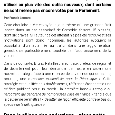
utiliser au plus vite des outils nouveaux, dont certains
ne sont même pas encore votés par le Parlement.
Par Franck Lemarc
Cette circulaire a été envoyée le jour même où une grenade était
lancée dans un bar associatif de Grenoble, faisant 15 blessés,
dont six graves. Si l’auteur de cet attentat n’a pas été retrouvé et ses
motivations sont donc inconnues, les autorités évoquent la
possibilité d’un acte liée au trafic, dans une agglomération
grenobloise particulièrement touchée par l’accroissement de la
violence.
Dans ce contexte, Bruno Retailleau a écrit aux préfets de région et
de département pour leur demander de mettre en œuvre une
nouvelle stratégie face à une montée de la violence qui constitue,
pour lui, une «
menace existentielle pour la République
». Cette
stratégie est qualifiée de «
double lame
», référence étonnante à une
célèbre publicité pour un rasoir : la première lame «
s’attaque au
narcotrafic qui gangrène de nombreuses villes en France
», tandis que
la deuxième permettrait «
de lutter de façon efficiente contre le bas du
spectre de la délinquance
».