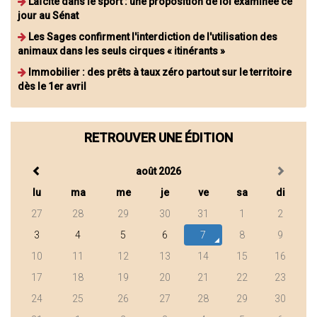
Laïcité dans le sport : une proposition de loi examinée ce
jour au Sénat
Les Sages confirment l'interdiction de l'utilisation des
animaux dans les seuls cirques « itinérants »
Immobilier : des prêts à taux zéro partout sur le territoire
dès le 1er avril
RETROUVER UNE ÉDITION
août 2026
lu
ma
me
je
ve
sa
di
27
28
29
30
31
1
2
3
4
5
6
7
8
9
10
11
12
13
14
15
16
17
18
19
20
21
22
23
24
25
26
27
28
29
30