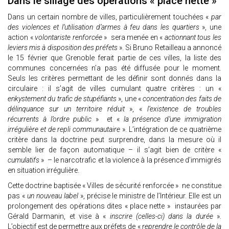
Dans le sillage des opérations « place nette »
Dans un certain nombre de villes, particulièrement touchées «
par
des violences et l’utilisation d’armes à feu dans les quartiers
», une
action «
volontariste renforcée
» sera menée en «
actionnant tous les
leviers mis à disposition des préfets
». Si Bruno Retailleau a annoncé
le 15 février que Grenoble ferait partie de ces villes, la liste des
communes concernées n’a pas été diffusée pour le moment.
Seuls les critères permettant de les définir sont donnés dans la
circulaire : il s’agit de villes cumulant quatre critères : un «
enkystement du trafic de stupéfiants
», une «
concentration des faits de
délinquance sur un territoire réduit
», «
l’existence de troubles
récurrents à l’ordre public
» et «
la présence d’une immigration
irrégulière et de repli communautaire
». L’intégration de ce quatrième
critère dans la doctrine peut surprendre, dans la mesure où il
semble lier de façon automatique – il s’agit bien de critère «
cumulatifs
» – le narcotrafic et la violence à la présence d’immigrés
en situation irrégulière.
Cette doctrine baptisée « Villes de sécurité renforcée » ne constitue
pas «
un nouveau label
», précise le ministre de l’Intérieur. Elle est un
prolongement des opérations dites « place nette » instaurées par
Gérald Darmanin, et vise à «
inscrire (celles-ci) dans la durée
».
L’objectif est de permettre aux préfets de «
reprendre le contrôle de la