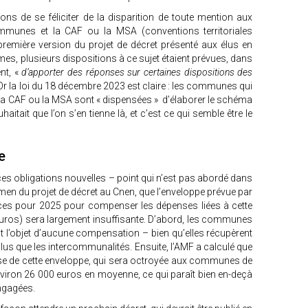
ns de se féliciter de la disparition de toute mention aux
mmunes et la CAF ou la MSA (conventions territoriales
première version du projet de décret présenté aux élus en
mes, plusieurs dispositions à ce sujet étaient prévues, dans
ent, «
d’apporter des réponses sur certaines dispositions des
Or la loi du 18 décembre 2023 est claire : les communes qui
la CAF ou la MSA sont « dispensées » d’élaborer le schéma
haitait que l’on s’en tienne là, et c’est ce qui semble être le
e
es obligations nouvelles – point qui n’est pas abordé dans
xamen du projet de décret au Cnen, que l’enveloppe prévue par
nces pour 2025 pour compenser les dépenses liées à cette
euros) sera largement insuffisante. D’abord, les communes
t l’objet d’aucune compensation – bien qu’elles récupèrent
us que les intercommunalités. Ensuite, l’AMF a calculé que
e de cette enveloppe, qui sera octroyée aux communes de
nviron 26 000 euros en moyenne, ce qui paraît bien en-deçà
engagées.