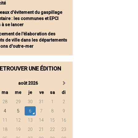
cité
eaux d'évitement du gaspillage
ntaire : les communes et EPCI
s à se lancer
cement de l'élaboration des
ts de ville dans les départements
gions d'outre-mer
ETROUVER UNE ÉDITION
août 2026
ma
me
je
ve
sa
di
28
29
30
31
1
2
4
5
6
7
8
9
11
12
13
14
15
16
18
19
20
21
22
23