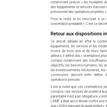
notamment prévoir «
les modalités d
des équipements et services d'accueil du
prévisionnel des opérations projetées
»
Pour le reste, la loi renvoyait à u
concertation préalable
». C’est ce décre
Retour aux dispositions in
Ce décret détaille en effet le cont
équipements, les services et les modes
moins de trois ans et de leurs famill
ailleurs, il définit des «
orientations plu
compte notamment des insuffisances d’
objectifs, les besoins humains, les 
les investissements nécessaires, les c
communes devront enfin définir de
opérations prévues.
Il est à noter que ces orientations p
compris «
les services de soutien à la p
parentalité n’est pas obligatoire, con
L’AMF s’était alors élevée contre une di
que «
l’offre d’accueil du jeune enfant
» e