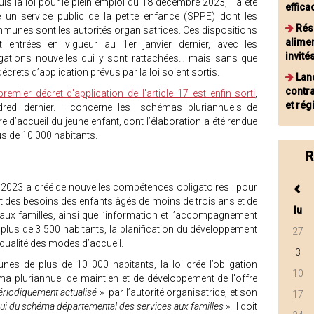
is la loi pour le plein emploi du 18 décembre 2023, il a été
effica
é un service public de la petite enfance (SPPE) dont les
Rés
munes sont les autorités organisatrices. Ces dispositions
alime
t entrées en vigueur au 1er janvier dernier, avec les
invité
igations nouvelles qui y sont rattachées… mais sans que
décrets d’application prévus par la loi soient sortis.
Lan
contra
remier décret d'application de l'article 17 est enfin sorti
,
et ré
dredi dernier. Il concerne les schémas pluriannuels de
e d’accueil du jeune enfant, dont l’élaboration a été rendue
s de 10 000 habitants.
R
 2023 a créé de nouvelles compétences obligatoires : pour
 des besoins des enfants âgés de moins de trois ans et de
lu
 aux familles, ainsi que l’information et l’accompagnement
lus de 3 500 habitants, la planification du développement
27
 qualité des modes d’accueil.
3
nes de plus de 10 000 habitants, la loi crée l’obligation
10
ma pluriannuel de maintien et de développement de l'offre
périodiquement actualisé
» par l’autorité organisatrice, et son
17
ui du schéma départemental des services aux familles
». Il doit