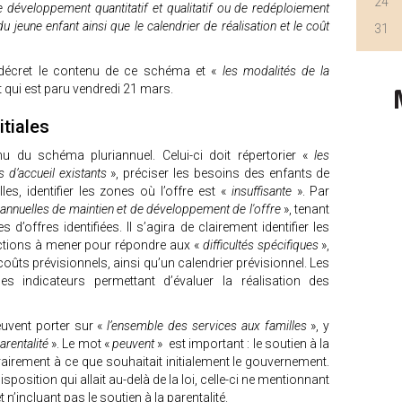
24
e développement quantitatif et qualitatif ou de redéploiement
 jeune enfant ainsi que le calendrier de réalisation et le coût
31
.
n décret le contenu de ce schéma et «
les modalités de la
t qui est paru vendredi 21 mars.
itiales
enu du schéma pluriannuel. Celui-ci doit répertorier «
les
 d’accueil existants
», préciser les besoins des enfants de
es, identifier les zones où l’offre est «
insuffisante
». Par
riannuelles de maintien et de développement de l'offre
», tenant
offres identifiées. Il s’agira de clairement identifier les
actions à mener pour répondre aux «
difficultés spécifiques
»,
oûts prévisionnels, ainsi qu’un calendrier prévisionnel. Les
s indicateurs permettant d’évaluer la réalisation des
euvent porter sur «
l’ensemble des services aux familles
», y
arentalité
». Le mot «
peuvent
» est important : le soutien à la
trairement à ce que souhaitait initialement le gouvernement.
sposition qui allait au-delà de la loi, celle-ci ne mentionnant
t n’incluant pas le soutien à la parentalité.