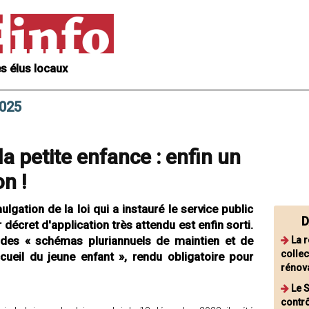
s élus locaux
2025
la petite enfance : enfin un
on !
gation de la loi qui a instauré le service public
D
 décret d'application très attendu est enfin sorti.
u des « schémas pluriannuels de maintien et de
La 
collec
cueil du jeune enfant », rendu obligatoire pour
rénova
Le S
contrô