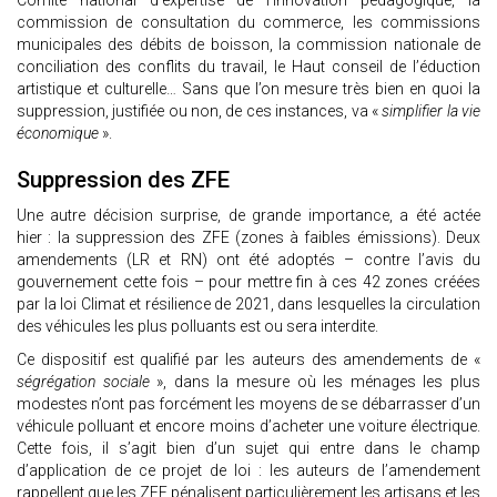
Comité national d’expertise de l’innovation pédagogique, la
commission de consultation du commerce, les commissions
municipales des débits de boisson, la commission nationale de
conciliation des conflits du travail, le Haut conseil de l’éduction
artistique et culturelle… Sans que l’on mesure très bien en quoi la
suppression, justifiée ou non, de ces instances, va «
simplifier la vie
économique
».
Suppression des ZFE
Une autre décision surprise, de grande importance, a été actée
hier : la suppression des ZFE (zones à faibles émissions). Deux
amendements (LR et RN) ont été adoptés – contre l’avis du
gouvernement cette fois – pour mettre fin à ces 42 zones créées
par la loi Climat et résilience de 2021, dans lesquelles la circulation
des véhicules les plus polluants est ou sera interdite.
Ce dispositif est qualifié par les auteurs des amendements de «
ségrégation sociale
», dans la mesure où les ménages les plus
modestes n’ont pas forcément les moyens de se débarrasser d’un
véhicule polluant et encore moins d’acheter une voiture électrique.
Cette fois, il s’agit bien d’un sujet qui entre dans le champ
d’application de ce projet de loi : les auteurs de l’amendement
rappellent que les ZFE pénalisent particulièrement les artisans et les