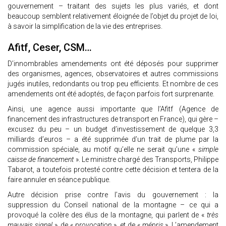
gouvernement – traitant des sujets les plus variés, et dont
beaucoup semblent relativement éloignée de l’objet du projet de loi,
à savoir la simplification de la vie des entreprises.
Afitf, Ceser, CSM…
D’innombrables amendements ont été déposés pour supprimer
des organismes, agences, observatoires et autres commissions
jugés inutiles, redondants ou trop peu efficients. Et nombre de ces
amendements ont été adoptés, de façon parfois fort surprenante.
Ainsi, une agence aussi importante que l’Afitf (Agence de
financement des infrastructures de transport en France), qui gère –
excusez du peu – un budget d’investissement de quelque 3,3
milliards d’euros – a été supprimée d’un trait de plume par la
commission spéciale, au motif qu’elle ne serait qu’une «
simple
caisse de financement
». Le ministre chargé des Transports, Philippe
Tabarot, a toutefois protesté contre cette décision et tentera de la
faire annuler en séance publique.
Autre décision prise contre l’avis du gouvernement : la
suppression du Conseil national de la montagne – ce qui a
provoqué la colère des élus de la montagne, qui parlent de «
très
mauvais signal
», de «
provocation
» et de «
mépris
». L’amendement