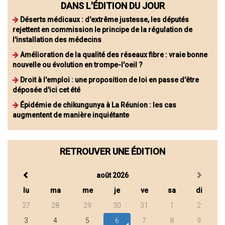
DANS L'ÉDITION DU JOUR
Déserts médicaux : d'extrême justesse, les députés
rejettent en commission le principe de la régulation de
l'installation des médecins
Amélioration de la qualité des réseaux fibre : vraie bonne
nouvelle ou évolution en trompe-l'oeil ?
Droit à l'emploi : une proposition de loi en passe d'être
déposée d'ici cet été
Épidémie de chikungunya à La Réunion : les cas
augmentent de manière inquiétante
RETROUVER UNE ÉDITION
août 2026
lu
ma
me
je
ve
sa
di
27
28
29
30
31
1
2
3
4
5
6
7
8
9