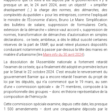
Rappelons que ce texte a été déposé par le gouvernement il y a
presque un an, le 24 avril 2024, avec un objectif : «
simplifier
drastiquement (…) la charge des normes, des démarches, des
complexités du quotidien
» pour les entreprises, comme l’expliquait
le ministre de l’Économie d’alors, Bruno Le Maire. Simplification
des bulletins de salaire, suppression de formulaires Cerfa,
extension de la démarche « silence vaut accord », suppression de
normes, transformation de démarches d’autorisation en simples
déclarations… ce texte, ambitieux, a dès le début suscité certaines
réserves de la part de l’AMF, qui avait relevé plusieurs dispositifs
conduisant notamment à passer par-dessus la tête des maires en
matière d’urbanisme (lire
Maire info
du 30 avril 2024
).
La dissolution de l’Assemblée nationale a fortement retardé
l’examen de ce texte, qui a finalement été adopté en première lecture
par le Sénat le 22 octobre 2024. C’est ensuite le renversement du
gouvernement Barnier qui a encore retardé l’examen du projet de
loi par les députés, qui n’a commencé que le 19 mars, au sein
d’une « commission spéciale » de 71 membres, composée à la
proportionnelle des groupes – donc en théorie représentative de la
composition de l’hémicycle.
Cette commission spéciale examine, depuis cette date, les presque
1 500 amendements – dont une cinquantaine déposés par le