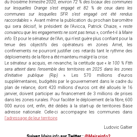
du troisième trimestre 2020, environ 72 % des locaux des communes
sur lesquelles Orange s’est engagé et 82 % de ceux dans les
communes sur lesquelles SFR s’est engagé ont été rendus
raccordables
». Avant même la publication du prochain baromètre
qui sera décisif, le président de l’Avicca, Patrick Chaize, «
reste
convaincu que les engagements ne sont pas tenus
», confie-t-il à
Maire
info
. Et pour le sénateur de l’Ain, qui n’est guère plus confiant pour la
tenue des objectifs des opérateurs en zones Amel, les
confinements ne pourront justifier ces retards tant le rythme des
déploiements de la fibre a été maintenu malgré la crise.
Le sénateur a acquis, en revanche, la certitude que «
le 100 % Ftth
sera atteint dans l’ensemble des territoires en 2025 dans les zones
d’initiative publique
(Rip)
». Les 570 millions d’euros
supplémentaires, budgétés par le gouvernement dans le cadre du
plan de relance, dont 420 millions d'euros ont été alloués le 16
janvier, doivent participer au financement de 3 millions de prises
dans les zones rurales. Pour faciliter le déploiement de la fibre, 600
000 euros ont, enfin, été dédiés à la start-up de territoires Base
adresse nationale. Celle-ci accompagne les communes dans
l'adressage de leur territoire
.
Ludovic Galtier
Suivez
Maire info
sur Twitter :
@Maireinfo2