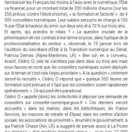
familiariser les Français les moins à l’aise avec le numérique, l’État
va financer, pour un montant total de 200 millions d’euros (sur les
250 prévus contre l’illectronisme), «
la formation et l’activité
» de 4
000 conseillers numériques. Leur salaire sera pris en charge à 100
% par l’État à hauteur du smic sur deux ans et à 70 % sur trois ans.
Et après, qui prendra le relais ? «
La question cruciale de la
pérennisation de ces contrats à leur terme se pose, dans l'optique de la
professionnalisation du secteur
», observait, le 13 janvier lors de
l’audition du secrétaire d’État à la Transition numérique au Sénat,
Patricia Demas (Alpes-Maritimes, LR). «
Bien sûr
, en a convenu,
évasif, Cédric O,
cela ne s'arrêtera pas dans deux ou trois ans mais
nous faisons en sorte que les conseillers numériques soient déployés
sur le terrain et c'est cela l'enjeu prioritaire
». A la question «
comment
seront-ils recrutés
», Cédric O répond que «
quelque 350 heures de
formation sont prévues et il faut que les conseillers soient rapidement
opérationnels
. » Ce qui peut-être paradoxal.
Cédric O «
appelle (donc) les collectivités à déposer une demande de
conseillers sur conseiller-numerique.gouv.fr
». Ces derniers seront
accueillis «
dans les mairies, dans les bibliothèques, les France
Services, les maisons de retraite et Ehpad, dans les centres d’action
sociale, les associations de proximité
», énumère le gouvernement, à
qui Patrick Chaize (Ain, LR) a suggéré de penser aussi à La Poste