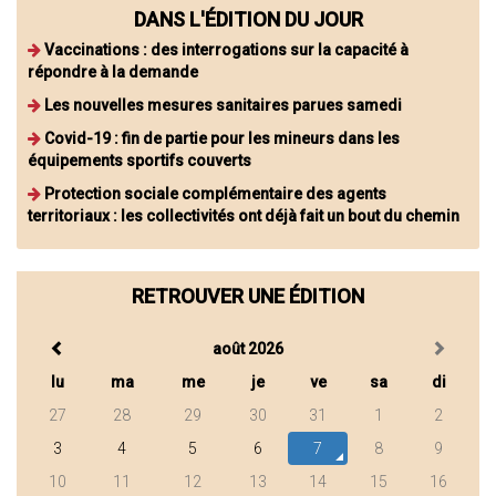
DANS L'ÉDITION DU JOUR
Vaccinations : des interrogations sur la capacité à
répondre à la demande
Les nouvelles mesures sanitaires parues samedi
Covid-19 : fin de partie pour les mineurs dans les
équipements sportifs couverts
Protection sociale complémentaire des agents
territoriaux : les collectivités ont déjà fait un bout du chemin
RETROUVER UNE ÉDITION
août 2026
lu
ma
me
je
ve
sa
di
27
28
29
30
31
1
2
3
4
5
6
7
8
9
10
11
12
13
14
15
16