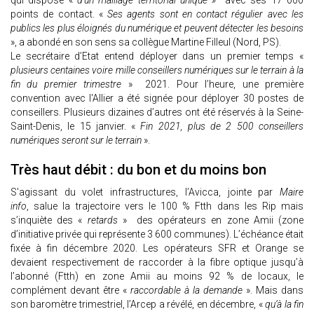
qui dispose «
d’un maillage territorial unique »
avec ses 17 000
points de contact. «
Ses agents sont en contact régulier avec les
publics les plus éloignés du numérique et peuvent détecter les besoins
», a abondé en son sens sa collègue Martine Filleul (Nord, PS).
Le secrétaire d’Etat entend déployer dans un premier temps «
plusieurs centaines voire mille conseillers numériques sur le terrain à la
fin du premier trimestre
» 2021. Pour l’heure, une première
convention avec l'Allier a été signée pour déployer 30 postes de
conseillers. Plusieurs dizaines d’autres ont été réservés à la Seine-
Saint-Denis, le 15 janvier. «
Fin 2021, plus de 2 500 conseillers
numériques seront sur le terrain
».
Très haut débit : du bon et du moins bon
S'agissant du volet infrastructures, l’Avicca, jointe par
Maire
info
, salue la trajectoire vers le 100 % Ftth dans les Rip mais
s’inquiète des «
retards
» des opérateurs en zone Amii (zone
d’initiative privée qui représente 3 600 communes). L’échéance était
fixée à fin décembre 2020. Les opérateurs SFR et Orange se
devaient respectivement de raccorder à la fibre optique jusqu’à
l’abonné (Ftth) en zone Amii au moins 92 % de locaux, le
complément devant être «
raccordable à la demande
». Mais dans
son baromètre trimestriel, l’Arcep a révélé, en décembre, «
qu’à la fin