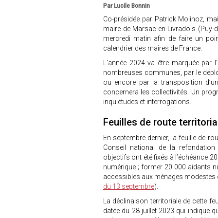
Par Lucile Bonnin
Co-présidée par Patrick Molinoz, ma
maire de Marsac-en-Livradois (Puy-
mercredi matin afin de faire un poi
calendrier des maires de France.
L'année 2024 va être marquée par l'
nombreuses communes, par le déploi
ou encore par la transposition d’un
concernera les collectivités. Un pro
inquiétudes et interrogations.
Feuilles de route territori
En septembre dernier, la feuille de 
Conseil national de la refondation
objectifs ont été fixés à l’échéance 
numérique ; former 20 000 aidants nu
accessibles aux ménages modestes et
du 13 septembre
).
La déclinaison territoriale de cette feu
datée du 28 juillet 2023 qui indique 