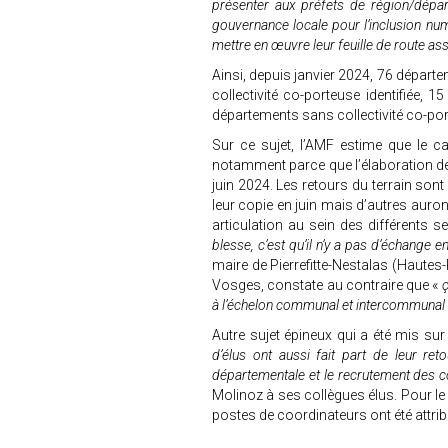
présenter aux préfets de région/dépar
gouvernance locale pour l’inclusion numér
mettre en œuvre leur feuille de route ass
Ainsi, depuis janvier 2024, 76 dépa
collectivité co-porteuse identifiée,
départements sans collectivité co-po
Sur ce sujet, l’AMF estime que le c
notamment parce que l’élaboration des
juin 2024. Les retours du terrain son
leur copie en juin mais d’autres auront
articulation au sein des différents ser
blesse, c’est qu’il n’y a pas d’échange e
maire de Pierrefitte-Nestalas (Hautes
Vosges, constate au contraire que «
ç
à l’échelon communal et intercommunal
Autre sujet épineux qui a été mis sur l
d’élus ont aussi fait part de leur r
départementale et le recrutement des 
Molinoz à ses collègues élus. Pour l
postes de coordinateurs ont été attri