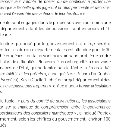
tement leur volonté de porter ou de continuer à porter une
ique à l’échelle qu’ils jugeront la plus pertinente et définir et
ociant l’ensemble des acteurs de leur territoire
».
rtements sont engagés dans le processus avec au moins une
 15 départements dont les discussions sont en cours et 10
rteuse.
alendrier proposé par le gouvernement est «
trop serré
»,
 feuilles de route départementales est attendue pour le 30
t hétérogènes : certains vont pouvoir sans problème rendre
 plus de difficultés. Plusieurs élus ont regretté la mauvaise
vices de l’État, qui ne facilite pas la tâche : «
Là où le bât
ntre l’ANCT et les préfets
», a indiqué Noël Pereira Da Cunha,
-Pyrénées). Kevin Guellaff, chef de projet départemental des
a ne se passe pas trop mal
» grâce à une «
bonne articulation
».
a table : «
Lors du comité de suivi national, les associations
etour sur le manque de compréhension entre la gouvernance
coordinateurs des conseillers numériques »
, a indiqué Patrick
e moment, selon les chiffres du gouvernement, environ 100
bués.