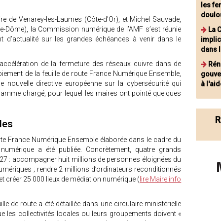
les f
doulo
ire de Venarey-les-Laumes (Côte-d'Or), et Michel Sauvade,
de-Dôme), la Commission numérique de l’AMF s’est réunie
La 
nt d’actualité sur les grandes échéances à venir dans le
implic
dans l
accélération de la fermeture des réseaux cuivre dans de
Rén
ement de la feuille de route France Numérique Ensemble,
gouver
e nouvelle directive européenne sur la cybersécurité qui
à l'a
gramme chargé, pour lequel les maires ont pointé quelques
R
ales
route France Numérique Ensemble élaborée dans le cadre du
 numérique a été publiée. Concrètement, quatre grands
2027 : accompagner huit millions de personnes éloignées du
mériques ; rendre 2 millions d’ordinateurs reconditionnés
 créer 25 000 lieux de médiation numérique (
lire Maire info
ille de route a été détaillée dans une circulaire ministérielle
que les collectivités locales ou leurs groupements doivent «