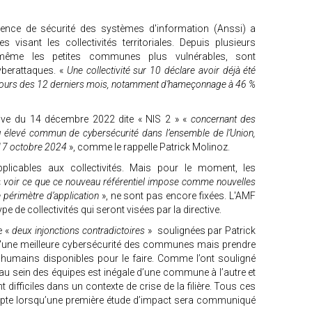
Agence de sécurité des systèmes d'information (Anssi) a
s visant les collectivités territoriales. Depuis plusieurs
, même les petites communes plus vulnérables, sont
berattaques. «
Une collectivité sur 10 déclare avoir déjà été
u cours des 12 derniers mois, notamment d’hameçonnage à 46 %
tive du 14 décembre 2022 dite « NIS 2 » «
concernant des
 élevé commun de cybersécurité dans l’ensemble de l’Union,
 17 octobre 2024
», comme le rappelle Patrick Molinoz.
plicables aux collectivités. Mais pour le moment, les
«
voir ce que ce nouveau référentiel impose comme nouvelles
e périmètre d’application
», ne sont pas encore fixées. L'AMF
type de collectivités qui seront visées par la directive.
e «
deux injonctions contradictoires
» soulignées par Patrick
e d'une meilleure cybersécurité des communes mais prendre
humains disponibles pour le faire. Comme l’ont souligné
 au sein des équipes est inégale d’une commune à l’autre et
 difficiles dans un contexte de crise de la filière. Tous ces
pte lorsqu’une première étude d’impact sera communiqué