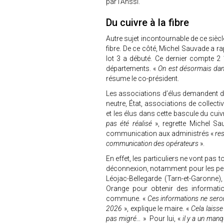
par l’Anssi.
Du cuivre à la fibre
Autre sujet incontournable de ce siècle
fibre. De ce côté, Michel Sauvade a r
lot 3 a débuté. Ce dernier compte 
départements. «
On est désormais dan
résume le co-président.
Les associations d’élus demandent dep
neutre, État, associations de collec
et les élus dans cette bascule du cuivr
pas été réalisé
», regrette Michel S
communication aux administrés «
res
communication des opérateurs
».
En effet, les particuliers ne vont pas 
déconnexion, notamment pour les pers
Léojac-Bellegarde (Tarn-et-Garonne),
Orange pour obtenir des informatio
commune. «
Ces informations ne seron
2026
», explique le maire. «
Cela laisse
pas migré…
» Pour lui, «
il y a un manq