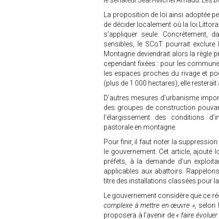
le sénateur Jean-Michel Arnaud.
Les b
La proposition de loi ainsi adoptée p
de décider localement où la loi Littora
s’appliquer seule. Concrètement, d
sensibles, le SCoT pourrait exclure l’
Montagne deviendrait alors la règle pr
cependant fixées : pour les communes a
les espaces proches du rivage et po
(plus de 1 000 hectares), elle resterai
D’autres mesures d’urbanisme importa
des groupes de construction pouvant
l’élargissement des conditions d'i
pastorale en montagne.
Pour finir, il faut noter la suppression 
le gouvernement. Cet article, ajouté 
préfets, à la demande d’un exploita
applicables aux abattoirs. Rappelons
titre des installations classées pour l
Le gouvernement considère que ce ré
complexe à mettre en œuvre »,
selon 
proposera à l’avenir de
« faire évoluer