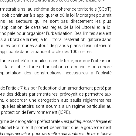
locages qui en résultent sont source d'incompréhensions. »
ermettrait ainsi au schéma de cohérence territoriale (SCoT)
l doit continuer à s’appliquer et où la loi Montagne pourrait
ans les secteurs qui ne sont pas directement les plus
application de certaines règles de la loi Littoral et la loi
incipale pour organiser l’urbanisation. Des limites seraient
u bord de la mer, la loi Littoral resterait obligatoire dans
ur les communes autour de grands plans d’eau intérieurs
t applicable dans la bande littorale des 100 mètres.
ntes ont été introduites dans le texte, comme l’extension
 faire l'objet d'une urbanisation en continuité ou encore
mplantation des constructions nécessaires à l’activité
de l’article 7
bis
par l’adoption d’un amendement porté par
lors des débats parlementaires, prévoyait de permettre aux
nt, d’accorder une dérogation aux seuils réglementaires
 que les abattoirs sont soumis à un régime particulier au
a protection de l’environnement (ICPE).
gime de dérogation préfectorale
« est juridiquement fragile et
Michel Fournier. Il promet cependant que le gouvernement
 la réglementation pour permettre aux abattoirs de faire face à