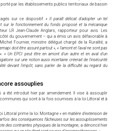
porté par les établissements publics territoriaux de bassin
tagés sur ce dispositif.
« Il paraît délicat d'adopter un tel
act sur le fonctionnement du fonds proposé et la mécanique
teur LR Jean-Claude Anglars, rapporteur pour avis. Les
 côté du gouvernement – qui a émis un avis défavorable à
ichel Fournier, ministre délégué chargé de la Ruralité, a
mapi doit être assuré partout », « l'amont et l'aval ne sont pas
 ». « Un EPCI peut être en amont d'un autre et en aval d'un
gatoire sur une notion aussi incertaine créerait de l'insécurité
lité devant l'impôt, sans parler de la difficulté au regard du
ncore assouplies
e 6 a été introduit hier par amendement. Il vise à assouplir
es communes qui sont à la fois soumises à la loi Littoral et à
loi Littoral prime la loi Montagne
« en matière d'extension de
a parfois des conséquences fâcheuses sur les assouplissements
mpte des contraintes physiques de la montagne
, a dénoncé hier