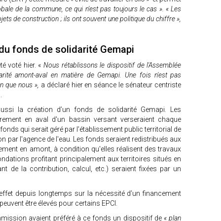
obale de la commune, ce qui n'est pas toujours le cas ». « Les
ts de construction ; ils ont souvent une politique du chiffre »,
du fonds de solidarité Gemapi
é voté hier. «
Nous rétablissons le dispositif de l'Assemblée
darité amont-aval en matière de Gemapi. Une fois n'est pas
in que nous »,
a déclaré hier en séance le sénateur centriste
d.
aussi la création d’un fonds de solidarité Gemapi. Les
irement en aval d'un bassin versant verseraient chaque
onds qui serait géré par l'établissement public territorial de
on par l'agence de l'eau. Les fonds seraient redistribués aux
ement en amont, à condition qu'elles réalisent des travaux
dations profitant principalement aux territoires situés en
t de la contribution, calcul, etc.) seraient fixées par un
 effet depuis longtemps sur la nécessité d’un financement
 peuvent être élevés pour certains EPCI.
ission avaient préféré à ce fonds un dispositif de
« plan