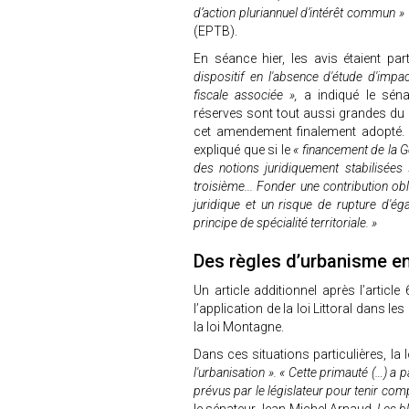
d’action pluriannuel d’intérêt commun »
(EPTB).
En séance hier, les avis étaient par
dispositif en l'absence d'étude d'imp
fiscale associée »,
a indiqué le séna
réserves sont tout aussi grandes du
cet amendement finalement adopté. M
expliqué que si le
« financement de la Ge
des notions juridiquement stabilisées
troisième... Fonder une contribution obli
juridique et un risque de rupture d'éga
principe de spécialité territoriale. »
Des règles d’urbanisme e
Un article additionnel après l’articl
l’application de la loi Littoral dans l
la loi Montagne.
Dans ces situations particulières, la 
l'urbanisation ». « Cette primauté (…) 
prévus par le législateur pour tenir co