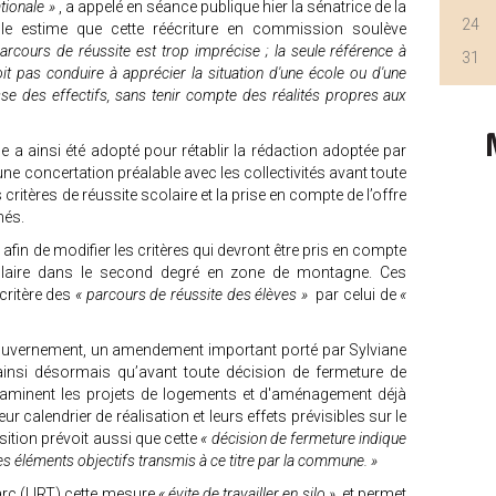
tionale »
, a appelé en séance publique hier la sénatrice de la
24
lle estime que cette réécriture en commission soulève
arcours de réussite est trop imprécise ; la seule référence à
31
it pas conduire à apprécier la situation d'une école ou d'une
sse des effectifs, sans tenir compte des réalités propres aux
 a ainsi été adopté pour rétablir la rédaction adoptée par
ne concertation préalable avec les collectivités avant toute
ritères de réussite scolaire et la prise en compte de l’offre
més.
in de modifier les critères qui devront être pris en compte
colaire dans le second degré en zone de montagne. Ces
critère des
« parcours de réussite des élèves »
par celui de
«
 gouvernement, un amendement important porté par Sylviane
 ainsi désormais qu’avant toute décision de fermeture de
xaminent les projets de logements et d'aménagement déjà
calendrier de réalisation et leurs effets prévisibles sur le
sition prévoit aussi que cette
« décision de fermeture indique
es éléments objectifs transmis à ce titre par la commune. »
arc (LIRT) cette mesure
« évite de travailler en silo »
et permet