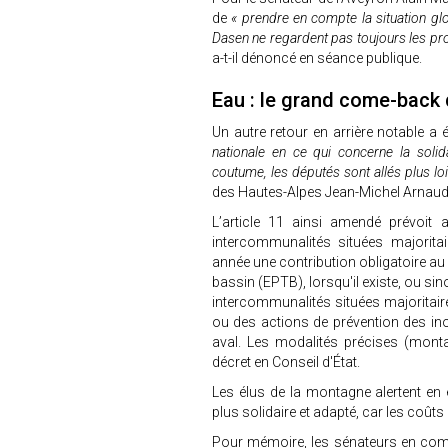
de
« prendre en compte la situation gl
Dasen ne regardent pas toujours les proje
a-t-il dénoncé en séance publique.
Eau : le grand come-back 
Un autre retour en arrière notable a ét
nationale en ce qui concerne la soli
coutume, les députés sont allés plus lo
des Hautes-Alpes Jean-Michel Arnau
L’article 11 ainsi amendé prévoit 
intercommunalités situées majorita
année une contribution obligatoire au f
bassin (EPTB), lorsqu'il existe, ou sin
intercommunalités situées majoritair
ou des actions de prévention des inon
aval. Les modalités précises (montan
décret en Conseil d'État.
Les élus de la montagne alertent en
plus solidaire et adapté, car les coûts
Pour mémoire, les sénateurs en comm