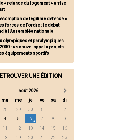
de « relance du logement » arrive
nat
résomption de légitime défense »
es forces de l'ordre : le débat
nd à l'Assemblée nationale
x olympiques et paralympiques
2030 : un nouvel appel à projets
les équipements sportifs
ETROUVER UNE ÉDITION
août 2026
ma
me
je
ve
sa
di
28
29
30
31
1
2
4
5
6
7
8
9
11
12
13
14
15
16
18
19
20
21
22
23