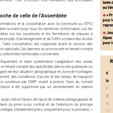
ements. Tour d'horizon (non exhaustif) des principales
texte 
au Sé
proche de celle de l’Assemblée
« P
pour l
informations et la concertation avec la commune ou l’EPCI
repre
rte scolaire pour tous les territoires (information sur les
Jeu
ibles sur les ouvertures et les fermetures de classes à
Alpes 
es projets d'aménagement et de l’offre scolaire des écoles
pour 
. Cette concertation est organisée avant la réunion des
on nationale. Ces derniers se prononcent en tenant compte
 collectivités territoriales concernées.
R
quement, le texte systématise l'adaptation des seuils
 en tenant compte des spécificités des écoles publiques ou
egard de leur situation géographique en zone de montagne,
olement, des conditions d’accès et des temps de transport
lu
ion soutenue par l’AMF visant à prévoir l'avis du conseil
 classe a été supprimée par un amendement en séance
27
3
avait voté en faveur de l’ajout de critères pédagogiques de
10
olaire du privé sous contrat et de l’extension du principe
collèges (initialement prévu uniquement pour le primaire).
«
17