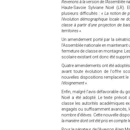
Revenons à la version de l'Assemblée na
Haute-Savoie Sylviane Noël (LR). E
plusieurs difficultés :
« La notion de p
l'évolution démographique locale ne do
classe à partir d'une projection de bai
territoires ».
Un amendement porté par la sénatrice
l'Assemblée nationale en maintenant u
fermeture de classe en montagne. Les c
scolaire existant ont donc été suppri
Quatre amendements ont été adoptés af
avant toute évolution de l'offre s
nouvelles dispositions remplacent le 
l'éloignement ».
Enfin, malgré l’avis défavorable du
Noël a été adopté. Le texte prévoit
classe les autorités académiques e
engagés ou suffisamment avancés, leur 
nombre d'élèves. Cette nouvelle dispo
la manière dont ont été pris en compte l
Pour le sénateur de l'Aveyron Alain M