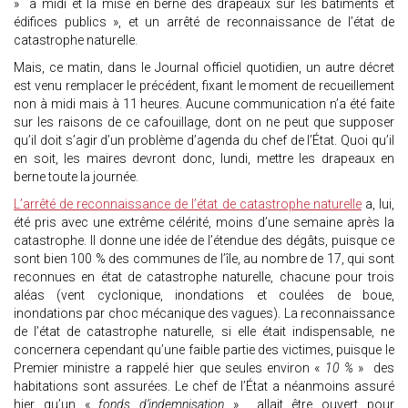
» à midi et la mise en berne des drapeaux sur les bâtiments et
édifices publics », et un arrêté de reconnaissance de l’état de
catastrophe naturelle.
Mais, ce matin, dans le Journal officiel quotidien, un autre décret
est venu remplacer le précédent, fixant le moment de recueillement
non à midi mais à 11 heures. Aucune communication n’a été faite
sur les raisons de ce cafouillage, dont on ne peut que supposer
qu’il doit s’agir d’un problème d’agenda du chef de l’État. Quoi qu’il
en soit, les maires devront donc, lundi, mettre les drapeaux en
berne toute la journée.
L’arrêté de reconnaissance de l’état de catastrophe naturelle
a, lui,
été pris avec une extrême célérité, moins d’une semaine après la
catastrophe. Il donne une idée de l’étendue des dégâts, puisque ce
sont bien 100 % des communes de l’île, au nombre de 17, qui sont
reconnues en état de catastrophe naturelle, chacune pour trois
aléas (vent cyclonique, inondations et coulées de boue,
inondations par choc mécanique des vagues). La reconnaissance
de l’état de catastrophe naturelle, si elle était indispensable, ne
concernera cependant qu’une faible partie des victimes, puisque le
Premier ministre a rappelé hier que seules environ «
10 %
» des
habitations sont assurées. Le chef de l’État a néanmoins assuré
hier qu’un «
fonds d’indemnisation
» allait être ouvert pour