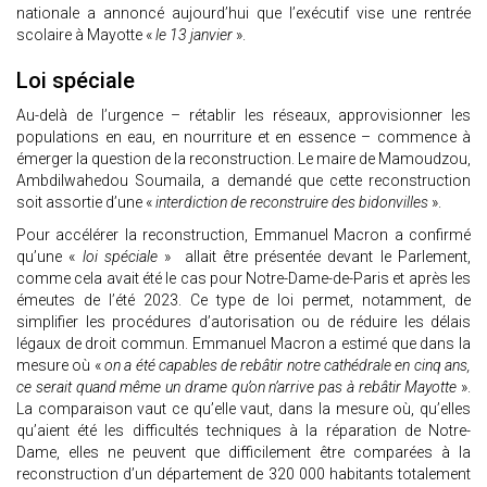
nationale a annoncé aujourd’hui que l’exécutif vise une rentrée
scolaire à Mayotte «
le 13 janvier
».
Loi spéciale
Au-delà de l’urgence – rétablir les réseaux, approvisionner les
populations en eau, en nourriture et en essence – commence à
émerger la question de la reconstruction. Le maire de Mamoudzou,
Ambdilwahedou Soumaila, a demandé que cette reconstruction
soit assortie d’une «
interdiction de reconstruire des bidonvilles
».
Pour accélérer la reconstruction, Emmanuel Macron a confirmé
qu’une «
loi spéciale
» allait être présentée devant le Parlement,
comme cela avait été le cas pour Notre-Dame-de-Paris et après les
émeutes de l’été 2023. Ce type de loi permet, notamment, de
simplifier les procédures d’autorisation ou de réduire les délais
légaux de droit commun. Emmanuel Macron a estimé que dans la
mesure où «
on a été capables de rebâtir notre cathédrale en cinq ans,
ce serait quand même un drame qu’on n’arrive pas à rebâtir Mayotte
».
La comparaison vaut ce qu’elle vaut, dans la mesure où, qu’elles
qu’aient été les difficultés techniques à la réparation de Notre-
Dame, elles ne peuvent que difficilement être comparées à la
reconstruction d’un département de 320 000 habitants totalement