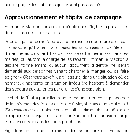
accompagner les habitants qui ne sont pas assurés.
Approvisionnement et hôpital de campagne
Emmanuel Macron, lors de son périple dans l’île, hier, a par ailleurs
donné plusieurs informations.
Pour ce qui concerne l’approvisionnement en nourriture et en eau,
il a assuré qu’il atteindra «
toutes les communes
» de l’île d’ici
dimanche au plus tard. Les denrées seront acheminées dans les
mairies, qui auront la charge de les répartir. Emmanuel Macron a
déclaré formellement qu’aucun document d’identité ne serait
demandé aux personnes venant chercher à manger ou se faire
soigner. «
C’est notre devoir
», a-t-il assuré, dans une situation où de
nombreux habitants en situation irrégulière hésitent à demander
des secours aux autorités par crainte d’une expulsion.
Le chef de l’État a par ailleurs annoncé une montée en puissance
de la présence des forces de l’ordre à Mayotte, avec un seuil de «
1
200 gendarmes
» sur place qui sera atteint dimanche. Un hôpital de
campagne sera également acheminé aujourd’hui par avion-cargo
et mis en œuvre dans les jours prochains.
Signalons enfin que la ministre démissionnaire de l’Éducation