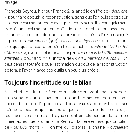
ravagé.
François Bayrou, hier sur France 2, a lancé le chiffre de «
deux ans
» pour faire aboutir la reconstruction, sans que l’on puisse être sûr
que cette estimation est étayée par des experts. Il s’est également
livré à une estimation du coût de la reconstruction avec des
arguments qui ont de quoi surprendre : après s’être renseigné
auprès «
d’entreprises [qu’il] connaît des Pyrénées
», qui lui ont
expliqué que la réparation d’un toit se facture «
entre 60 000 et 80
000 euros
», il a multiplié ce chiffre par «
au moins 80 000 maisons
atteintes
», pour aboutir à un total de «
4 ou 5 milliards d’euros
». On
peut penser toutefois que l’estimation du coût de la reconstruction
se fera, à l’avenir, avec des outils un peu plus précis.
Toujours l’incertitude sur le bilan
Ni le chef de l’État ni le Premier ministre n’ont voulu se prononcer,
en revanche, sur la question du bilan humain, estimant qu’il est
encore bien trop tôt pour cela. Tous deux s’accordent à penser
qu’il sera beaucoup plus lourd que la trentaine de morts déjà
recensés. Des chiffres effroyables ont circulé pendant la journée
d’hier, après que la chaîne La Réunion la 1ère eut évoqué un bilan
de «
60 000 morts
» – chiffre qui, d’après la chaîne, «
circulerait