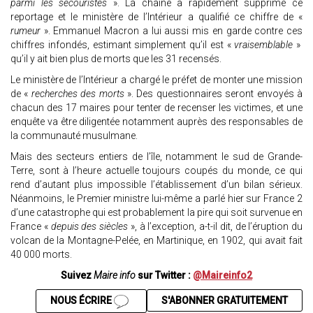
parmi les secouristes
». La chaîne a rapidement supprimé ce
reportage et le ministère de l’Intérieur a qualifié ce chiffre de «
rumeur
». Emmanuel Macron a lui aussi mis en garde contre ces
chiffres infondés, estimant simplement qu’il est «
vraisemblable
»
qu’il y ait bien plus de morts que les 31 recensés.
Le ministère de l’Intérieur a chargé le préfet de monter une mission
de «
recherches des morts
». Des questionnaires seront envoyés à
chacun des 17 maires pour tenter de recenser les victimes, et une
enquête va être diligentée notamment auprès des responsables de
la communauté musulmane.
Mais des secteurs entiers de l’île, notamment le sud de Grande-
Terre, sont à l’heure actuelle toujours coupés du monde, ce qui
rend d’autant plus impossible l’établissement d’un bilan sérieux.
Néanmoins, le Premier ministre lui-même a parlé hier sur France 2
d’une catastrophe qui est probablement la pire qui soit survenue en
France «
depuis des siècles
», à l’exception, a-t-il dit, de l’éruption du
volcan de la Montagne-Pelée, en Martinique, en 1902, qui avait fait
40 000 morts.
Suivez
Maire info
sur Twitter :
@Maireinfo2
NOUS ÉCRIRE
S'ABONNER GRATUITEMENT