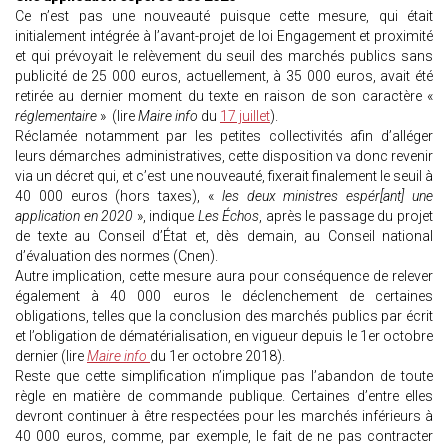
Ce n’est pas une nouveauté puisque cette mesure, qui était
initialement intégrée à l’avant-projet de loi Engagement et proximité
et qui prévoyait le relèvement du seuil des marchés publics sans
publicité de 25 000 euros, actuellement, à 35 000 euros, avait été
retirée au dernier moment du texte en raison de son caractère «
réglementaire
» (lire
Maire info
du
17 juillet
).
Réclamée notamment par les petites collectivités afin d’alléger
leurs démarches administratives, cette disposition va donc revenir
via un décret qui, et c’est une nouveauté, fixerait finalement le seuil à
40 000 euros (hors taxes), «
les deux ministres espér[ant] une
application en 2020
», indique
Les Échos
, après le passage du projet
de texte au Conseil d’État et, dès demain, au Conseil national
d’évaluation des normes (Cnen).
Autre implication, cette mesure aura pour conséquence de relever
également à 40 000 euros le déclenchement de certaines
obligations, telles que la conclusion des marchés publics par écrit
et l’obligation de dématérialisation, en vigueur depuis le 1er octobre
dernier (lire
Maire info
du 1er octobre 2018).
Reste que cette simplification n’implique pas l’abandon de toute
règle en matière de commande publique. Certaines d’entre elles
devront continuer à être respectées pour les marchés inférieurs à
40 000 euros, comme, par exemple, le fait de ne pas contracter