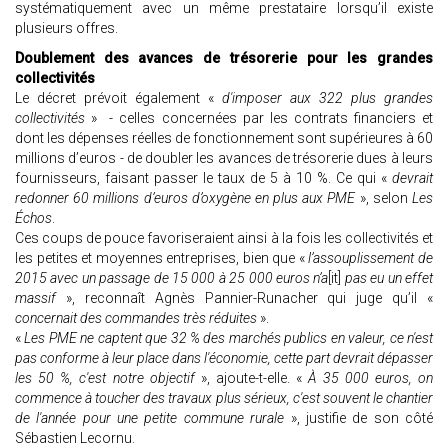
systématiquement avec un même prestataire lorsqu’il existe
plusieurs offres.
Doublement des avances de trésorerie pour les grandes
collectivités
Le décret prévoit également «
d'imposer aux 322 plus grandes
collectivités
» - celles concernées par les contrats financiers et
dont les dépenses réelles de fonctionnement sont supérieures à 60
millions d’euros - de doubler les avances de trésorerie dues à leurs
fournisseurs, faisant passer le taux de 5 à 10 %. Ce qui «
devrait
redonner 60 millions d’euros d’oxygène en plus aux PME
», selon
Les
Échos
.
Ces coups de pouce favoriseraient ainsi à la fois les collectivités et
les petites et moyennes entreprises, bien que «
l’assouplissement de
2015 avec un passage de 15 000 à 25 000 euros n’a
[it]
pas eu un effet
massif
», reconnaît Agnès Pannier-Runacher qui juge qu’il «
concernait des commandes très réduites
».
«
Les PME ne captent que 32 % des marchés publics en valeur, ce n'est
pas conforme à leur place dans l'économie, cette part devrait dépasser
les 50 %, c'est notre objectif
», ajoute-t-elle. «
À 35 000 euros, on
commence à toucher des travaux plus sérieux, c'est souvent le chantier
de l'année pour une petite commune rurale
», justifie de son côté
Sébastien Lecornu.