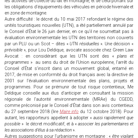
les activités de collecte du lait en montagne, et de celui portant sur
les obligations d’équipements des véhicules en période hivernale et
en zone de montagne.
Autre difficulté : le décret du 10 mai 2017 refondant le régime des
unités touristiques nouvelles (UTN), a été partiellement annulé par
le Conseil d’État le 26 juin dernier, en ce qu’il ne soumettait pas à
évaluation environnementale les UTN des territoires non couverts
par un PLU ou un Scot – dites «
UTN résiduelles
». Une décision «
prévisible
», pour Lou Deldique, avocate associée chez Green Law
Avocat : en considérant que les UTN sont des «
plans et
programmes
» au sens du droit de l’Union européenne, l’arrêt du
Conseil d’État s’inscrit dans un mouvement global, entamé en
2017, de mise en conformité du droit français avec la directive de
2001 sur l’évaluation environnementale des plans, projets et
programmes. Pour se prémunir de tout risque contentieux, Me
Deldique conseille aux élus d’anticiper en consultant la mission
régionale de l’autorité environnementale (MRAe) du CGEDD,
comme préconisé par le Conseil d’État dans son avis contentieux
du 27 septembre 2018 (lire
Maire info
du 12 octobre 2018). Pour
autant, les rapporteurs appellent à adopter «
aussi rapidement que
possible
» le décret modificatif, et à «
associer les parlementaires et
les associations d’élus à sa rédaction
».
Autres suggestions pour l’urbanisme en montagne : «
être vigilant