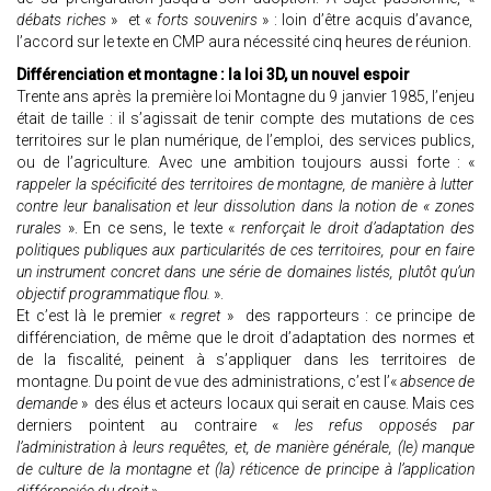
débats riches
» et «
forts souvenirs
» : loin d’être acquis d’avance,
l’accord sur le texte en CMP aura nécessité cinq heures de réunion.
Différenciation et montagne : la loi 3D, un nouvel espoir
Trente ans après la première loi Montagne du 9 janvier 1985, l’enjeu
était de taille : il s’agissait de tenir compte des mutations de ces
territoires sur le plan numérique, de l’emploi, des services publics,
ou de l’agriculture. Avec une ambition toujours aussi forte : «
rappeler la spécificité des territoires de montagne, de manière à lutter
contre leur banalisation et leur dissolution dans la notion de « zones
rurales
». En ce sens, le texte «
renforçait le droit d’adaptation des
politiques publiques aux particularités de ces territoires, pour en faire
un instrument concret dans une série de domaines listés, plutôt qu’un
objectif programmatique flou.
».
Et c’est là le premier «
regret
» des rapporteurs : ce principe de
différenciation, de même que le droit d’adaptation des normes et
de la fiscalité, peinent à s’appliquer dans les territoires de
montagne. Du point de vue des administrations, c’est l’«
absence de
demande
» des élus et acteurs locaux qui serait en cause. Mais ces
derniers pointent au contraire «
les refus opposés par
l’administration à leurs requêtes, et, de manière générale, (le) manque
de culture de la montagne et (la) réticence de principe à l’application