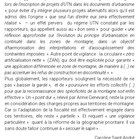
lors de l’inscription de projets d’UTN dans les documents d’urbanisme
», pour éviter d’y intégrer plusieurs projets alternatifs alors qu’il est
admis dès l’origine «
que seul l’un d’entre eux sera effectivement
réalisé
» – un effet pervers du régime UTN constaté par les
rapporteurs, qui appellent aussi au «
bon sens
» pour guider «
une
réflexion approfondie sur l’évolution du principe d’urbanisation en
continuité dans les zones de montagne, dans un objectif
d’harmonisation des interprétations et d’assouplissement des
contraintes imposées
. ». Autre point de vigilance : la circulaire «
zéro
artificialisation nette
» (ZAN), qui doit être explicitée pour garantir «
une application différenciée en zone de montagne, de manière à (…) ne
pas accentuer les refus de construction en discontinuité
». »
Plus globalement, les rapporteurs soulignent la nécessité de ne
pas «
baisser la garde
», et de «
poursuivre les efforts collectifs (…)
pour que la reconnaissance des spécificités de la montagne soit enfin
effective
». Un «
point dur
», relevé par Annie Genevard, reste la prise
en considération des charges propres aux territoires de montagne.
Car si l’adaptation de la fiscalité est effectivement engagée dans
ces territoires, elle reste «
partielle
». Et requiert «
une vigilance
particulière
» quant à la réforme de la géographie prioritaire. Il va
sans doute falloir continuer à «
secouer le sapin
» …
Caroline Saint-André