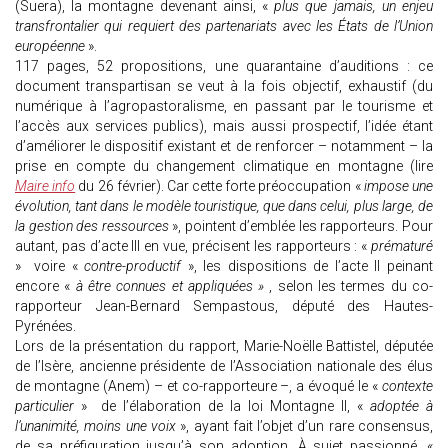
(Suera), la montagne devenant ainsi, «
plus que jamais, un enjeu
transfrontalier qui requiert des partenariats avec les États de l’Union
européenne
».
117 pages, 52 propositions, une quarantaine d’auditions : ce
document transpartisan se veut à la fois objectif, exhaustif (du
numérique à l’agropastoralisme, en passant par le tourisme et
l’accès aux services publics), mais aussi prospectif, l’idée étant
d’améliorer le dispositif existant et de renforcer – notamment – la
prise en compte du changement climatique en montagne (lire
Maire info
du 26 février). Car cette forte préoccupation «
impose une
évolution, tant dans le modèle touristique, que dans celui, plus large, de
la gestion des ressources
», pointent d’emblée les rapporteurs. Pour
autant, pas d’acte III en vue, précisent les rapporteurs : «
prématuré
» voire «
contre-productif
», les dispositions de l’acte II peinant
encore «
à être connues et appliquées »
, selon les termes du co-
rapporteur Jean-Bernard Sempastous, député des Hautes-
Pyrénées.
Lors de la présentation du rapport, Marie-Noëlle Battistel, députée
de l’Isère, ancienne présidente de l’Association nationale des élus
de montagne (Anem) – et co-rapporteure –, a évoqué le «
contexte
particulier
» de l’élaboration de la loi Montagne II, «
adoptée à
l’unanimité, moins une voix
», ayant fait l’objet d’un rare consensus,
de sa préfiguration jusqu’à son adoption. À sujet passionné, «