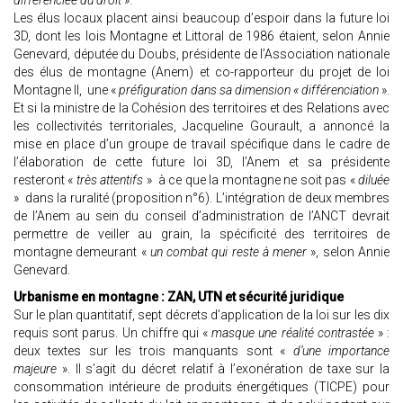
différenciée du droit
».
Les élus locaux placent ainsi beaucoup d’espoir dans la future loi
3D, dont les lois Montagne et Littoral de 1986 étaient, selon Annie
Genevard, députée du Doubs, présidente de l’Association nationale
des élus de montagne (Anem) et co-rapporteur du projet de loi
Montagne II, une «
préfiguration dans sa dimension « différenciation
».
Et si la ministre de la Cohésion des territoires et des Relations avec
les collectivités territoriales, Jacqueline Gourault, a annoncé la
mise en place d’un groupe de travail spécifique dans le cadre de
l’élaboration de cette future loi 3D, l’Anem et sa présidente
resteront «
très attentifs
» à ce que la montagne ne soit pas «
diluée
» dans la ruralité (proposition n°6). L’intégration de deux membres
de l’Anem au sein du conseil d’administration de l’ANCT devrait
permettre de veiller au grain, la spécificité des territoires de
montagne demeurant «
un combat qui reste à mener
», selon Annie
Genevard.
Urbanisme en montagne : ZAN, UTN et sécurité juridique
Sur le plan quantitatif, sept décrets d’application de la loi sur les dix
requis sont parus. Un chiffre qui «
masque une réalité contrastée
» :
deux textes sur les trois manquants sont «
d’une importance
majeure
». Il s’agit du décret relatif à l’exonération de taxe sur la
consommation intérieure de produits énergétiques (TICPE) pour