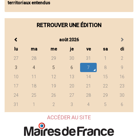
territoriaux entendus
RETROUVER UNE ÉDITION
août 2026
lu
ma
me
je
ve
sa
di
27
28
29
30
31
1
2
3
4
5
6
7
8
9
10
11
12
13
14
15
16
17
18
19
20
21
22
23
24
25
26
27
28
29
30
31
1
2
3
4
5
6
ACCÉDER AU SITE