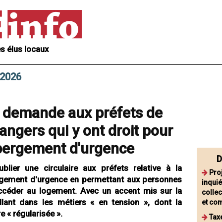
s élus locaux
 2026
 demande aux préfets de
rangers qui y ont droit pour
bergement d'urgence
D
lier une circulaire aux préfets relative à la
Pro
ergement d'urgence en permettant aux personnes
inqui
accéder au logement. Avec un accent mis sur la
collec
illant dans les métiers « en tension », dont la
et co
re « régularisée ».
Tax