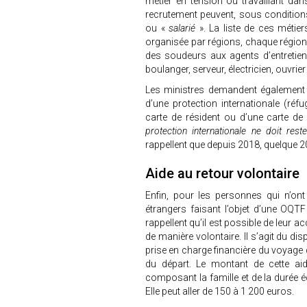
métier en tension ou travaillant da
recrutement peuvent, sous conditions,
ou «
salarié
». La liste de ces métie
organisée par régions, chaque région fa
des soudeurs aux agents d’entretien
boulanger, serveur, électricien, ouvrier 
Les ministres demandent également a
d’une protection internationale (ré
carte de résident ou d’une carte de 
protection internationale ne doit re
rappellent que depuis 2018, quelque 
Aide au retour volontaire
Enfin, pour les personnes qui n’ont
étrangers faisant l’objet d’une OQTF (
rappellent qu’il est possible de leur acc
de manière volontaire. Il s’agit du dis
prise en charge financière du voyage 
du départ. Le montant de cette a
composant la famille et de la durée é
Elle peut aller de 150 à 1 200 euros.