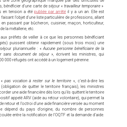
ns une zone géographique marquée par des difficultés de
 bénéficier d’une carte de séjour «
travailleur temporaire
»
rs en tension a été
publiée par arrêté
il y a un an. Elle est
isant l’objet d’une liste particulière de professions, allant
 en passant par bûcheron, cuisinier, maçon, horticulteur,
de la métallerie, etc.
ux préfets de veiller à ce que les personnes bénéficiant
fugiés) puissent obtenir rapidement (sous trois mois) une
séjour pluriannuelle : «
Aucune personne bénéficiaire de la
ster sans document de séjour
», écrivent les ministres, qui
200 000 réfugiés ont accédé à un logement pérenne.
 «
pas vocation à rester sur le territoire
», c’est-à-dire les
obligation de quitter le territoire français), les ministres
order une aide financière dès lors qu’ils quittent le territoire
positif appelé ARV (aide au retour volontaire), qui permet la
de retour et l’octroi d’une aide financière versée au moment
ide dépend du pays d’origine, du nombre de personnes
coulée entre la notification de l’OQTF et la demande d’aide.