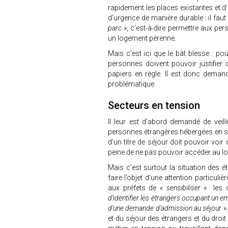
rapidement les places existantes et d
d’urgence de manière durable : il fau
parc
», c’est-à-dire permettre aux p
un logement pérenne.
Mais c’est ici que le bât blesse : p
personnes doivent pouvoir justifier 
papiers en règle. Il est donc deman
problématique.
Secteurs en tension
Il leur est d’abord demandé de veill
personnes étrangères hébergées en sit
d’un titre de séjour doit pouvoir voir 
peine de ne pas pouvoir accéder au l
Mais c’est surtout la situation des ét
faire l’objet d’une attention particuliè
aux préfets de «
sensibiliser
» les o
d’identifier les étrangers occupant un e
d’une demande d’admission au séjour
»
et du séjour des étrangers et du droi