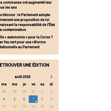
es communes ont augmenté leur
ous les ans
ordécone : le Parlement adopte
tivement une proposition de loi
aissant la responsabilité de l'État
la contamination
lle « autonomie » pour la Corse ?
er feu vert pour une réforme
tutionnelle au Parlement
ETROUVER UNE ÉDITION
août 2026
ma
me
je
ve
sa
di
28
29
30
31
1
2
4
5
6
7
8
9
11
12
13
14
15
16