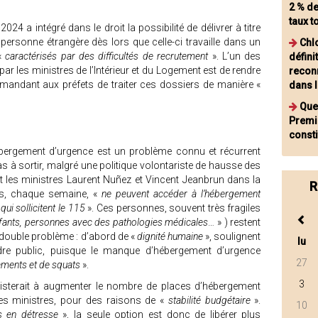
2 % d
taux t
2024 a intégré dans le droit la possibilité de délivrer à titre
 personne étrangère dès lors que celle-ci travaille dans un
Chl
 «
caractérisés par des difficultés de recrutement
». L’un des
défini
par les ministres de l’Intérieur et du Logement est de rendre
reconn
demandant aux préfets de traiter ces dossiers de manière «
dans 
Que
Premi
consti
ébergement d’urgence est un problème connu et récurrent
pas à sortir, malgré une politique volontariste de hausse des
 les ministres Laurent Nuñez et Vincent Jeanbrun dans la
R
es, chaque semaine, «
ne peuvent accéder à l’hébergement
ui sollicitent le 115
». Ces personnes, souvent très fragiles
nfants, personnes avec des pathologies médicales
… » ) restent
n double problème : d’abord de «
dignité humaine
», soulignent
lu
dre public, puisque le manque d’hébergement d’urgence
27
ments et de squats
».
3
sisterait à augmenter le nombre de places d’hébergement
les ministres, pour des raisons de «
stabilité budgétaire
».
10
s en détresse
», la seule option est donc de libérer plus