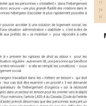
17
’éviter que les personnes «
s’installent
» dans l’hébergement
t donc assurer «
une plus grande fluidité des rotations dans le
24
ersonnes hébergées d’accéder le plus rapidement possible à
31
our pouvoir accéder à une solution de logement social, les
d’une situation administrative «
stabilisée
», c’est-à-dire de
dé aux préfets de «
se mobiliser
» pour répondre à cette
er à «
prévenir les ruptures de droit au séjour
» pour les
uation régulière : autrement dit, une personne qui bénéficie
ce titre renouvelé – si elle en remplit les conditions – sous
ogement social.
rangers travaillant dans les «
métiers en tension
» qui doit
re : leur cas doit être examiné «
en priorité
». Il est demandé
pérateurs de l’hébergement d’urgence «
sur la nécessité
mploi dans un secteur en tension pour les orienter vers le dépôt
. Pour mémoire, l’article L435-4 du Ceseda (Code de l’entrée
t d’asile) prévoit désormais que des personnes exerçant un