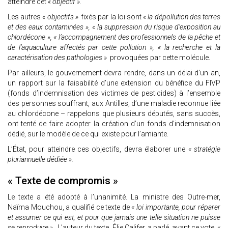
atteindre cet
« objectif ».
Les autres
« objectifs »
fixés par la loi sont
« la dépollution des terres
et des eaux contaminées », « la suppression du risque d’exposition au
chlordécone », « l’accompagnement des professionnels de la pêche et
de l’aquaculture affectés par cette pollution », « la recherche et la
caractérisation des pathologies »
provoquées par cette molécule.
Par ailleurs, le gouvernement devra rendre, dans un délai d’un an,
un rapport sur la faisabilité d’une extension du bénéfice du FIVP
(fonds d’indemnisation des victimes de pesticides) à l’ensemble
des personnes souffrant, aux Antilles, d’une maladie reconnue liée
au chlordécone – rappelons que plusieurs députés, sans succès,
ont tenté de faire adopter la création d’un fonds d’indemnisation
dédié, sur le modèle de ce qui existe pour l’amiante.
L’État, pour atteindre ces objectifs, devra élaborer une
« stratégie
pluriannuelle dédiée ».
« Texte de compromis »
Le texte a été adopté à l’unanimité. La ministre des Outre-mer,
Naïma Mouchou, a qualifié ce texte de
« loi importante, pour réparer
et assumer ce qui est, et pour que jamais une telle situation ne puisse
se reproduire »
. L’auteur du texte, Élie Califer, a parlé, avant ce vote,
«