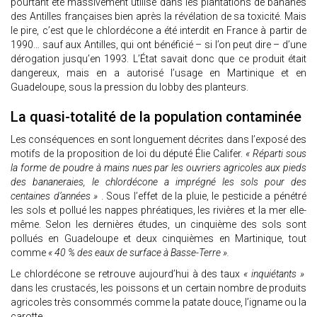
pourtant été massivement utilisé dans les plantations de bananes
des Antilles françaises bien après la révélation de sa toxicité. Mais
le pire, c’est que le chlordécone a été interdit en France à partir de
1990… sauf aux Antilles, qui ont bénéficié – si l’on peut dire – d’une
dérogation jusqu’en 1993. L’État savait donc que ce produit était
dangereux, mais en a autorisé l’usage en Martinique et en
Guadeloupe, sous la pression du lobby des planteurs.
La quasi-totalité de la population contaminée
Les conséquences en sont longuement décrites dans l’exposé des
motifs de la proposition de loi du député Élie Califer.
« Réparti sous
la forme de poudre à mains nues par les ouvriers agricoles aux pieds
des bananeraies, le chlordécone a imprégné les sols pour des
centaines d’années »
. Sous l’effet de la pluie, le pesticide a pénétré
les sols et pollué les nappes phréatiques, les rivières et la mer elle-
même. Selon les dernières études, un cinquième des sols sont
pollués en Guadeloupe et deux cinquièmes en Martinique, tout
comme
« 40 % des eaux de surface à Basse-Terre ».
Le chlordécone se retrouve aujourd’hui à des taux
« inquiétants »
dans les crustacés, les poissons et un certain nombre de produits
agricoles très consommés comme la patate douce, l’igname ou la
carotte.