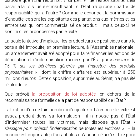
dispose que l’État reconnait
« sa part »
de responsabilité. Cela
paraît à la fois juste et insuffisant : si l’État n’a qu’une « part » de
responsabilité, qui a l’autre ? Comme le dénonçait la commission
d’enquête, ce sont les exploitants des plantations eux-mêmes et les
entreprises qui ont commercialisé ce produit – mais ceux-ci ne
sont ni cités ni concernés par le texte.
La seule tentative d’impliquer les producteurs de pesticides dans le
texte a été introduite, en première lecture, à l’Assemblée nationale :
un amendement avait été adopté pour faire financer les actions de
dépollution et d’indemnisation menées par l’État par
« une taxe de
15 % sur les bénéfices générés par l’industrie des produits
phytosanitaires »
dont le chiffre d’affaires est supérieur à 250
millions d’euros. Cette disposition, supprimée au Sénat, n’a pas été
réintroduite.
Que prévoit
la proposition de loi adoptée
, en dehors de la
reconnaissance formelle de la part de responsabilité de l’État ?
La fixation d’un certain nombre « d’objectifs ». Là encore, le texte est
assez prudent dans sa formulation : il n’impose pas à l’État
d’indemniser toutes les victimes, mais dispose que l’État
«
s’assigne pour objectif l’indemnisation de toutes les victimes »
– la
nuance est importante, d’autant plus qu’aucun délai n’est fixé pour