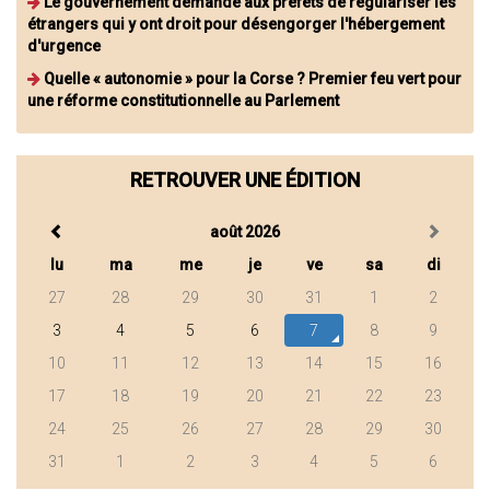
Le gouvernement demande aux préfets de régulariser les
étrangers qui y ont droit pour désengorger l'hébergement
d'urgence
Quelle « autonomie » pour la Corse ? Premier feu vert pour
une réforme constitutionnelle au Parlement
RETROUVER UNE ÉDITION
août 2026
lu
ma
me
je
ve
sa
di
27
28
29
30
31
1
2
3
4
5
6
7
8
9
10
11
12
13
14
15
16
17
18
19
20
21
22
23
24
25
26
27
28
29
30
31
1
2
3
4
5
6