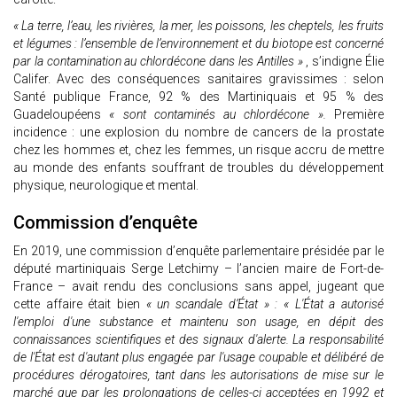
« La terre, l’eau, les rivières, la mer, les poissons, les cheptels, les fruits
et légumes : l’ensemble de l’environnement et du biotope est concerné
par la contamination au chlordécone dans les Antilles »
, s’indigne Élie
Califer. Avec des conséquences sanitaires gravissimes : selon
Santé publique France, 92 % des Martiniquais et 95 % des
Guadeloupéens
« sont contaminés au chlordécone ».
Première
incidence : une explosion du nombre de cancers de la prostate
chez les hommes et, chez les femmes, un risque accru de mettre
au monde des enfants souffrant de troubles du développement
physique, neurologique et mental.
Commission d’enquête
En 2019, une commission d’enquête parlementaire présidée par le
député martiniquais Serge Letchimy – l’ancien maire de Fort-de-
France – avait rendu des conclusions sans appel, jugeant que
cette affaire était bien
« un scandale d’État » : « L'État a autorisé
l'emploi d'une substance et maintenu son usage, en dépit des
connaissances scientifiques et des signaux d'alerte. La responsabilité
de l'État est d'autant plus engagée par l'usage coupable et délibéré de
procédures dérogatoires, tant dans les autorisations de mise sur le
marché que par les prolongations de celles-ci acceptées en 1992 et