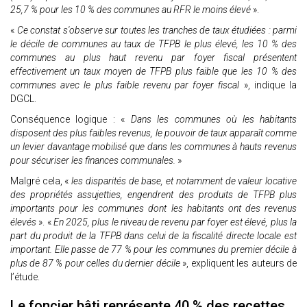
25,7 % pour les 10 % des communes au RFR le moins élevé
».
«
Ce constat s'observe sur toutes les tranches de taux étudiées : parmi
le décile de communes au taux de TFPB le plus élevé, les 10 % des
communes au plus haut revenu par foyer fiscal présentent
effectivement un taux moyen de TFPB plus faible que les 10 % des
communes avec le plus faible revenu par foyer fiscal
», indique la
DGCL.
Conséquence logique : «
Dans les communes où les habitants
disposent des plus faibles revenus, le pouvoir de taux apparaît comme
un levier davantage mobilisé que dans les communes à hauts revenus
pour sécuriser les finances communales.
»
Malgré cela, «
les disparités de base, et notamment de valeur locative
des propriétés assujetties, engendrent des produits de TFPB plus
importants pour les communes dont les habitants ont des revenus
élevés
». «
En 2025, plus le niveau de revenu par foyer est élevé, plus la
part du produit de la TFPB dans celui de la fiscalité directe locale est
important. Elle passe de 77 % pour les communes du premier décile à
plus de 87 % pour celles du dernier décile
», expliquent les auteurs de
l’étude.
Le foncier bâti représente 40 % des recettes