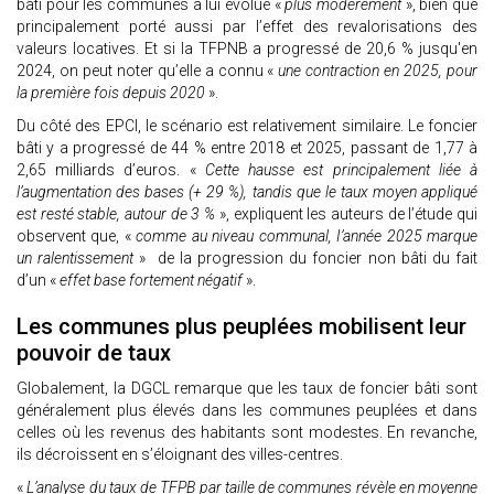
bâti pour les communes a lui évolué «
plus modérément
», bien que
principalement porté aussi par l’effet des revalorisations des
valeurs locatives. Et si la TFPNB a progressé de 20,6 % jusqu'en
2024, on peut noter qu’elle a connu «
une contraction en 2025, pour
la première fois depuis 2020
».
Du côté des EPCI, le scénario est relativement similaire. Le foncier
bâti y a progressé de 44 % entre 2018 et 2025, passant de 1,77 à
2,65 milliards d’euros. «
Cette hausse est principalement liée à
l’augmentation des bases (+ 29 %), tandis que le taux moyen appliqué
est resté stable, autour de 3 %
», expliquent les auteurs de l’étude qui
observent que, «
comme au niveau communal, I’année 2025 marque
un ralentissement
» de la progression du foncier non bâti du fait
d’un «
effet base fortement négatif
».
Les communes plus peuplées mobilisent leur
pouvoir de taux
Globalement, la DGCL remarque que les taux de foncier bâti sont
généralement plus élevés dans les communes peuplées et dans
celles où les revenus des habitants sont modestes. En revanche,
ils décroissent en s’éloignant des villes-centres.
«
L’analyse du taux de TFPB par taille de communes révèle en moyenne