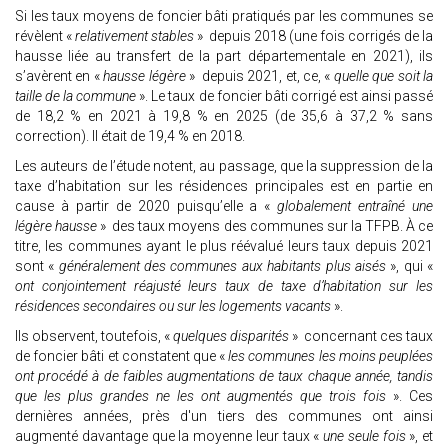
Si les taux moyens de foncier bâti pratiqués par les communes se
révèlent «
relativement stables
» depuis 2018 (une fois corrigés de la
hausse liée au transfert de la part départementale en 2021), ils
s’avèrent en «
hausse légère
» depuis 2021, et, ce, «
quelle que soit la
taille de la commune
». Le taux de foncier bâti corrigé est ainsi passé
de 18,2 % en 2021 à 19,8 % en 2025 (de 35,6 à 37,2 % sans
correction). Il était de 19,4 % en 2018.
Les auteurs de l’étude notent, au passage, que la suppression de la
taxe d’habitation sur les résidences principales est en partie en
cause à partir de 2020 puisqu’elle a «
globalement entraîné une
légère hausse
» des taux moyens des communes sur la TFPB. À ce
titre, les communes ayant le plus réévalué leurs taux depuis 2021
sont «
généralement des communes aux habitants plus aisés
», qui «
ont conjointement réajusté leurs taux de taxe d’habitation sur les
résidences secondaires ou sur les logements vacants
».
Ils observent, toutefois, «
quelques disparités
» concernant ces taux
de foncier bâti et constatent que «
les communes les moins peuplées
ont procédé à de faibles augmentations de taux chaque année, tandis
que les plus grandes ne les ont augmentés que trois fois
». Ces
dernières années, près d'un tiers des communes ont ainsi
augmenté davantage que la moyenne leur taux «
une seule fois
», et