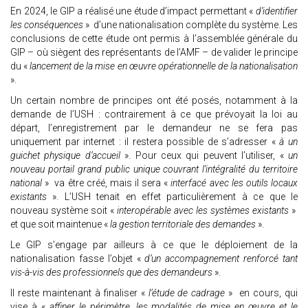
En 2024, le GIP a réalisé une étude d’impact permettant «
d’identifier
les conséquences
» d’une nationalisation complète du système. Les
conclusions de cette étude ont permis à l’assemblée générale du
GIP – où siègent des représentants de l’AMF – de valider le principe
du «
lancement de la mise en œuvre opérationnelle de la nationalisation
».
Un certain nombre de principes ont été posés, notamment à la
demande de l’USH : contrairement à ce que prévoyait la loi au
départ, l’enregistrement par le demandeur ne se fera pas
uniquement par internet : il restera possible de s’adresser «
à un
guichet physique d’accueil
». Pour ceux qui peuvent l’utiliser, «
un
nouveau portail grand public unique couvrant l’intégralité du territoire
national
» va être créé, mais il sera «
interfacé avec les outils locaux
existants
». L’USH tenait en effet particulièrement à ce que le
nouveau système soit «
interopérable avec les systèmes existants
»
et que soit maintenue «
la gestion territoriale des demandes
».
Le GIP s’engage par ailleurs à ce que le déploiement de la
nationalisation fasse l’objet «
d’un accompagnement renforcé tant
vis-à-vis des professionnels que des demandeurs
».
Il reste maintenant à finaliser «
l’étude de cadrage
» en cours, qui
vise à «
affiner le périmètre, les modalités de mise en œuvre et le