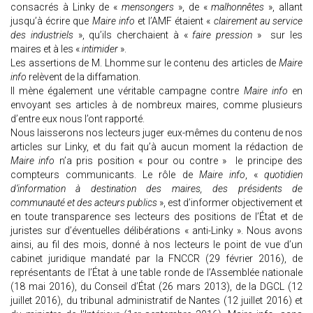
consacrés à Linky de «
mensongers
», de «
malhonnêtes
», allant
jusqu’à écrire que
Maire info
et l’AMF étaient «
clairement au service
des industriels
», qu’ils cherchaient à «
faire pression
» sur les
maires et à les «
intimider
».
Les assertions de M. Lhomme sur le contenu des articles de
Maire
info
relèvent de la diffamation.
Il mène également une véritable campagne contre
Maire info
en
envoyant ses articles à de nombreux maires, comme plusieurs
d’entre eux nous l’ont rapporté.
Nous laisserons nos lecteurs juger eux-mêmes du contenu de nos
articles sur Linky, et du fait qu’à aucun moment la rédaction de
Maire info
n’a pris position « pour ou contre » le principe des
compteurs communicants. Le rôle de
Maire info
, «
quotidien
d’information à destination des maires, des présidents de
communauté et des acteurs publics
», est d’informer objectivement et
en toute transparence ses lecteurs des positions de l’État et de
juristes sur d’éventuelles délibérations « anti-Linky ». Nous avons
ainsi, au fil des mois, donné à nos lecteurs le point de vue d’un
cabinet juridique mandaté par la FNCCR (29 février 2016), de
représentants de l’État à une table ronde de l’Assemblée nationale
(18 mai 2016), du Conseil d’État (26 mars 2013), de la DGCL (12
juillet 2016), du tribunal administratif de Nantes (12 juillet 2016) et