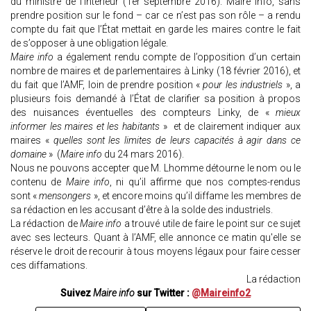
du ministre de l’Intérieur (1er septembre 2016). Maire info, sans
prendre position sur le fond – car ce n’est pas son rôle – a rendu
compte du fait que l’État mettait en garde les maires contre le fait
de s’opposer à une obligation légale.
Maire info
a également rendu compte de l’opposition d’un certain
nombre de maires et de parlementaires à Linky (18 février 2016), et
du fait que l’AMF, loin de prendre position «
pour les industriels
», a
plusieurs fois demandé à l’État de clarifier sa position à propos
des nuisances éventuelles des compteurs Linky, de «
mieux
informer les maires et les habitants
» et de clairement indiquer aux
maires «
quelles sont les limites de leurs capacités à agir dans ce
domaine
» (
Maire info
du 24 mars 2016).
Nous ne pouvons accepter que M. Lhomme détourne le nom ou le
contenu de
Maire info
, ni qu’il affirme que nos comptes-rendus
sont «
mensongers
», et encore moins qu’il diffame les membres de
sa rédaction en les accusant d’être à la solde des industriels.
La rédaction de
Maire info
a trouvé utile de faire le point sur ce sujet
avec ses lecteurs. Quant à l’AMF, elle annonce ce matin qu'elle se
réserve le droit de recourir à tous moyens légaux pour faire cesser
ces diffamations.
La rédaction
Suivez
Maire info
sur Twitter :
@Maireinfo2