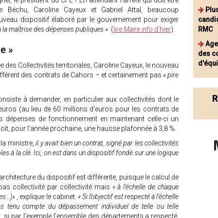
 le président du CFL ? En attendant l’arrêté qui doit être
he Béchu, Caroline Cayeux et Gabriel Attal, beaucoup
Plu
ouveau dispositif élaboré par le gouvernement pour exiger
candi
à la maîtrise des dépenses publiques »
(
lire
Maire info
d’hier
).
RMC
Age
ve »
des c
d'équi
 des Collectivités territoriales, Caroline Cayeux, le nouveau
érent des contrats de Cahors – et certainement pas
« pire
R
nsiste à demander, en particulier aux collectivités dont le
euros (au lieu de 60 millions d'euros pour les contrats de
rs dépenses de fonctionnement en maintenant celle-ci un
Soit, pour l’année prochaine, une hausse plafonnée à 3,8 %.
la ministre,
il y avait bien un contrat, signé par les collectivités
es à la clé. Ici, on est dans un dispositif fondé sur une logique
architecture du dispositif est différente, puisque le calcul de
as collectivité par collectivité mais
« à l’échelle de chaque
nes…)»
, explique le cabinet.
« Si l’objectif est respecté à l’échelle
 pas tenu compte du dépassement individuel de telle ou telle
t, si par l’exemple l’ensemble des départements a respecté,