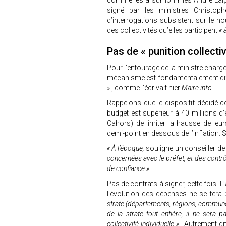
comme les a surnommés André Laignel,
signé par les ministres Christop
d’interrogations subsistent sur le n
des collectivités qu’elles participent
« 
Pas de « punition collecti
Pour l’entourage de la ministre chargée
mécanisme est fondamentalement diff
»
, comme l’écrivait hier
Maire info
.
Rappelons que le dispositif décidé co
budget est supérieur à 40 millions d’
Cahors) de limiter la hausse de leu
demi-point en dessous de l’inflation. 
« À l’époque,
souligne un conseiller de 
concernées avec le préfet, et des contrôl
de confiance ».
Pas de contrats à signer, cette fois. L’
l’évolution des dépenses ne se fera p
strate (départements, régions, commu
de la strate tout entière, il ne sera
collectivité individuelle »
. Autrement di