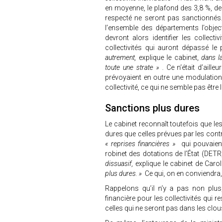
en moyenne, le plafond des 3,8 %, des
respecté ne seront pas sanctionnés. 
l’ensemble des départements l’objecti
devront alors identifier les collectiv
collectivités qui auront dépassé le
autrement,
explique le cabinet,
dans l
toute une strate »
. Ce n’était d’ail
prévoyaient en outre une modulation d
collectivité, ce qui ne semble pas être
Sanctions plus dures
Le cabinet reconnaît toutefois que le
dures que celles prévues par les contr
« reprises financières »
qui pouvaient
robinet des dotations de l’État (DETR
dissuasif,
explique le cabinet de Caro
plus dures. »
Ce qui, on en conviendra, 
Rappelons qu’il n’y a pas non plus
financière pour les collectivités qui 
celles qui ne seront pas dans les clous