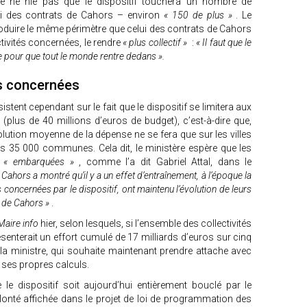
re ne nie pas que le dispositif touchera un nombre de
lui des contrats de Cahors – environ
« 150 de plus »
. Le
oduire le même périmètre que celui des contrats de Cahors
tivités concernées, le rendre
« plus collectif »
:
« Il faut que le
le pour que tout le monde rentre dedans ».
és concernées
stent cependant sur le fait que le dispositif se limitera aux
s (plus de 40 millions d’euros de budget), c’est-à-dire que,
lution moyenne de la dépense ne se fera que sur les villes
s 35 000 communes. Cela dit, le ministère espère que les
t
« embarquées »
, comme l’a dit Gabriel Attal, dans le
Cahors a montré qu’il y a un effet d’entraînement, à l’époque la
concernées par le dispositif, ont maintenu l’évolution de leurs
s de Cahors »
.
Maire info
hier, selon lesquels, si l’ensemble des collectivités
ésenterait un effort cumulé de 17 milliards d’euros sur cinq
 la ministre, qui souhaite maintenant prendre attache avec
 ses propres calculs.
e le dispositif soit aujourd’hui entièrement bouclé par le
lonté affichée dans le projet de loi de programmation des