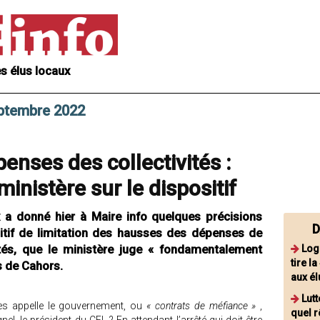
s élus locaux
eptembre 2022
enses des collectivités :
ministère sur le dispositif
 a donné hier à Maire info quelques précisions
D
itif de limitation des hausses des dépenses de
ités, que le ministère juge « fondamentalement
Log
tire l
s de Cahors.
aux él
Lutt
s appelle le gouvernement, ou
« contrats de méfiance »
,
quel r