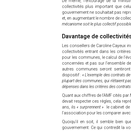
De même, l’entourage de la minist
collectivités plus important que ce
gouvernement ne souhaitait pas repr
et, en augmentant le nombre de collec
mécanisme soit le plus collectif possib
Davantage de collectivit
Les conseillers de Caroline Cayeux insi
collectivités entrant dans les critère
pour les communes, le calcul de l’évo
concernées et pas sur l’ensemble de
autres communes seront sentiron
dispositif :
« L’exemple des contrats de 
plupart des communes, qui n’étaient pas 
dépenses dans les critères des contrat
Quant aux chiffres de l’AMF cités par
devait respecter ces règles, cela repr
ans, ils
« surprennent »
le cabinet de
l’association pour les comparer avec
Quoiqu’il en soit, il semble bien qu
gouvernement. Ce qui contredit la vo