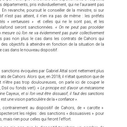
 départements, pris individuellement, qui ne l’auraient pas
En revanche, poursuit le conseiller de la ministre, si sur
f n’est pas atteint, il n’en ira pas de même : les préfets
ités
« vertueuses »
et celles qui ne le sont pas, et les
 plafond seront sanctionnées.
« On ne peut pas procéder
a mesure où l’on ne va évidemment pas punir collectivement
leurs pas non plus le cas dans les contrats de Cahors qui
es objectifs à atteindre en fonction de la situation de la
 le cas dans le nouveau dispositif.
s sanctions évoquées par Gabriel Attal sont nettement plus
ats de Cahors. Alors que, en 2018, il n’était question que de
 n’être pas trop douloureuses, on parle ici de couper le
, Dsil ou fonds vert).
« Le principe est d’avoir un mécanisme
line Cayeux,
et si l’on veut être dissuasif, il faut des sanctions
est une vision particulière de la
« confiance ».
, contrairement au dispositif de Cahors, de « carotte »
respecteront les règles : des sanctions « dissuasives » pour
, mais rien pour celles qui feront l’effort.