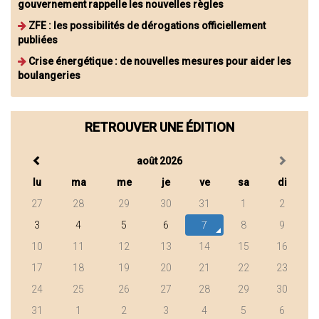
gouvernement rappelle les nouvelles règles
ZFE : les possibilités de dérogations officiellement
publiées
Crise énergétique : de nouvelles mesures pour aider les
boulangeries
RETROUVER UNE ÉDITION
août 2026
lu
ma
me
je
ve
sa
di
27
28
29
30
31
1
2
3
4
5
6
7
8
9
10
11
12
13
14
15
16
17
18
19
20
21
22
23
24
25
26
27
28
29
30
31
1
2
3
4
5
6