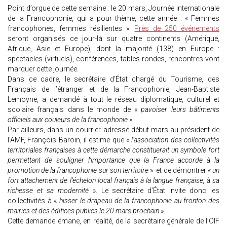
Point d’orgue de cette semaine : le 20 mars, Journée internationale
de la Francophonie, qui a pour thème, cette année : « Femmes
francophones, femmes résilientes ».
Près de 250 événements
seront organisés ce jour-là sur quatre continents (Amérique,
Afrique, Asie et Europe), dont la majorité (138) en Europe :
spectacles (virtuels), conférences, tables-rondes, rencontres vont
marquer cette journée.
Dans ce cadre, le secrétaire d’État chargé du Tourisme, des
Français de l’étranger et de la Francophonie, Jean-Baptiste
Lemoyne, a demandé à tout le réseau diplomatique, culturel et
scolaire français dans le monde de «
pavoiser leurs bâtiments
officiels aux couleurs de la francophonie
».
Par ailleurs, dans un courrier adressé début mars au président de
l’AMF, François Baroin, il estime que «
l’association des collectivités
territoriales françaises à cette démarche constituerait un symbole fort
permettant de souligner l’importance que la France accorde à la
promotion de la francophonie sur son territoire
» et de démontrer «
un
fort attachement de l’échelon local français à la langue française, à sa
richesse et sa modernité
». Le secrétaire d’État invite donc les
collectivités à «
hisser le drapeau de la francophonie au fronton des
mairies et des édifices publics le 20 mars prochain
».
Cette demande émane, en réalité, de la secrétaire générale de l’OIF