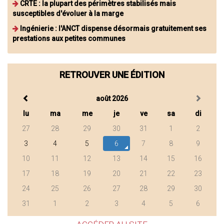
CRTE : la plupart des périmètres stabilisés mais
susceptibles d'évoluer à la marge
Ingénierie : l'ANCT dispense désormais gratuitement ses
prestations aux petites communes
RETROUVER UNE ÉDITION
août 2026
lu
ma
me
je
ve
sa
di
27
28
29
30
31
1
2
3
4
5
6
7
8
9
10
11
12
13
14
15
16
17
18
19
20
21
22
23
24
25
26
27
28
29
30
31
1
2
3
4
5
6