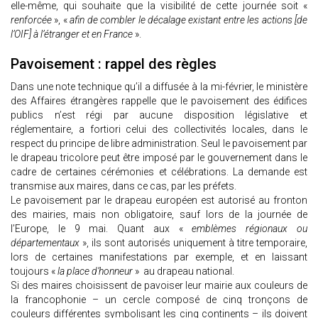
elle-même, qui souhaite que la visibilité de cette journée soit «
renforcée
», «
afin de combler le décalage existant entre les actions [de
l’OIF] à l’étranger et en France
».
Pavoisement : rappel des règles
Dans une note technique qu’il a diffusée à la mi-février, le ministère
des Affaires étrangères rappelle que le pavoisement des édifices
publics n’est régi par aucune disposition législative et
réglementaire, a fortiori celui des collectivités locales, dans le
respect du principe de libre administration. Seul le pavoisement par
le drapeau tricolore peut être imposé par le gouvernement dans le
cadre de certaines cérémonies et célébrations. La demande est
transmise aux maires, dans ce cas, par les préfets.
Le pavoisement par le drapeau européen est autorisé au fronton
des mairies, mais non obligatoire, sauf lors de la journée de
l’Europe, le 9 mai. Quant aux «
emblèmes régionaux ou
départementaux
», ils sont autorisés uniquement à titre temporaire,
lors de certaines manifestations par exemple, et en laissant
toujours «
la place d’honneur
» au drapeau national.
Si des maires choisissent de pavoiser leur mairie aux couleurs de
la francophonie – un cercle composé de cinq tronçons de
couleurs différentes symbolisant les cinq continents – ils doivent