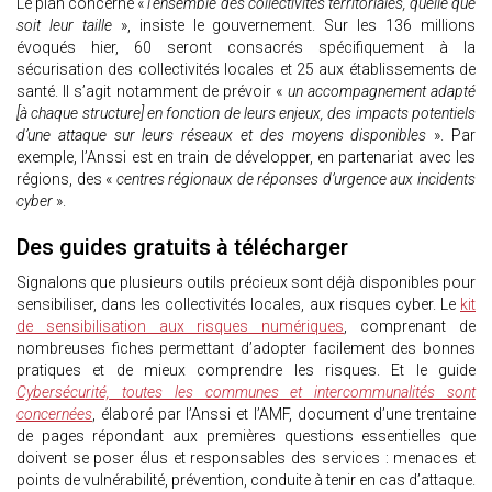
Le plan concerne «
l’ensemble des collectivités territoriales, quelle que
soit leur taille
», insiste le gouvernement. Sur les 136 millions
évoqués hier, 60 seront consacrés spécifiquement à la
sécurisation des collectivités locales et 25 aux établissements de
santé. Il s’agit notamment de prévoir «
un accompagnement adapté
[à chaque structure] en fonction de leurs enjeux, des impacts potentiels
d’une attaque sur leurs réseaux et des moyens disponibles
». Par
exemple, l’Anssi est en train de développer, en partenariat avec les
régions, des «
centres régionaux de réponses d’urgence aux incidents
cyber
».
Des guides gratuits à télécharger
Signalons que plusieurs outils précieux sont déjà disponibles pour
sensibiliser, dans les collectivités locales, aux risques cyber. Le
kit
de sensibilisation aux risques numériques
, comprenant de
nombreuses fiches permettant d’adopter facilement des bonnes
pratiques et de mieux comprendre les risques. Et le guide
Cybersécurité, toutes les communes et intercommunalités sont
concernées
, élaboré par l’Anssi et l’AMF, document d’une trentaine
de pages répondant aux premières questions essentielles que
doivent se poser élus et responsables des services : menaces et
points de vulnérabilité, prévention, conduite à tenir en cas d’attaque.