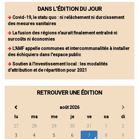
DANS L'ÉDITION DU JOUR
Covid-19, le statu quo : ni relâchement ni durcissement
des mesures sanitaires
La fusion des régions n'aurait finalement entraîné ni
surcoûts ni économies
L'AMF appelle communes et intercommunalités à installer
des échiquiers dans l'espace public
Soutien à l'investissement local : les modalités
d'attribution et de répartition pour 2021
RETROUVER UNE ÉDITION
août 2026
lu
ma
me
je
ve
sa
di
27
28
29
30
31
1
2
3
4
5
6
7
8
9