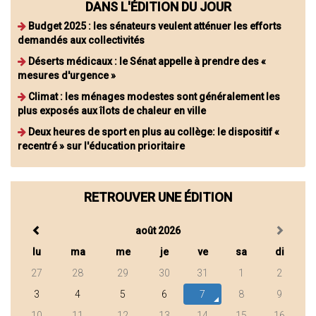
DANS L'ÉDITION DU JOUR
Budget 2025 : les sénateurs veulent atténuer les efforts
demandés aux collectivités
Déserts médicaux : le Sénat appelle à prendre des «
mesures d'urgence »
Climat : les ménages modestes sont généralement les
plus exposés aux îlots de chaleur en ville
Deux heures de sport en plus au collège: le dispositif «
recentré » sur l'éducation prioritaire
RETROUVER UNE ÉDITION
août 2026
lu
ma
me
je
ve
sa
di
27
28
29
30
31
1
2
3
4
5
6
7
8
9
10
11
12
13
14
15
16