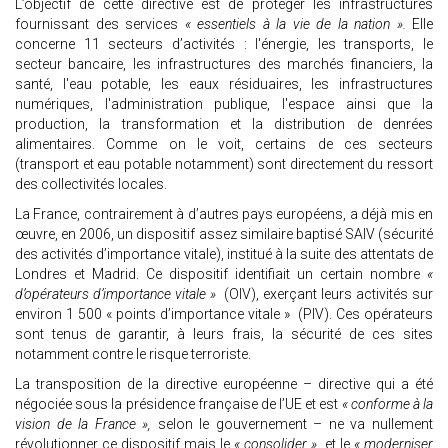
L’objectif de cette directive est de protéger les infrastructures
fournissant des services
« essentiels à la vie de la nation ».
Elle
concerne 11 secteurs d’activités : l'énergie, les transports, le
secteur bancaire, les infrastructures des marchés financiers, la
santé, l'eau potable, les eaux résiduaires, les infrastructures
numériques, l'administration publique, l'espace ainsi que la
production, la transformation et la distribution de denrées
alimentaires. Comme on le voit, certains de ces secteurs
(transport et eau potable notamment) sont directement du ressort
des collectivités locales.
La France, contrairement à d’autres pays européens, a déjà mis en
œuvre, en 2006, un dispositif assez similaire baptisé SAIV (sécurité
des activités d’importance vitale), institué à la suite des attentats de
Londres et Madrid. Ce dispositif identifiait un certain nombre
«
d’opérateurs d’importance vitale »
(OIV), exerçant leurs activités sur
environ 1 500 « points d’importance vitale » (PIV). Ces opérateurs
sont tenus de garantir, à leurs frais, la sécurité de ces sites
notamment contre le risque terroriste.
La transposition de la directive européenne – directive qui a été
négociée sous la présidence française de l’UE et est
« conforme à la
vision de la France »,
selon le gouvernement – ne va nullement
révolutionner ce dispositif mais le
« consolider »
et le
« moderniser