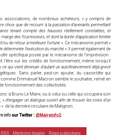
es associations, de nombreux acheteurs, «
y compris de
utre choix que de recourir à la passation d’avenants permettant
aires tenant compte des hausses réellement constatées, et
e marge des fournisseurs, et dont la durée d’application limitée
t/ou de retour à meilleure fortune
». Ce mécanisme permet «
de déterminée l’exécution du marché
». Il permet également de
ulté spécifique posée par le mécanisme de l’imprévision :
it l’être sur les crédits de fonctionnement, même lorsqu’il
«
ce qui vient diminuer d’autant un autofinancement déjà grevé
tiques. Sans parler, peut-on ajouter, du casse-tête qui
t, comme Emmanuel Macron semble le souhaiter, remet en
de fonctionnement des collectivités.
nc à Bruno Le Maire, ou à celui ou celle qui occupera son
, «
d’engager un dialogue ouvert afin de trouver les voies d’un
s
» de la dernière circulaire de Matignon.
e info
sur Twitter :
@Maireinfo2
RSS
Mentions légales
Régie publicitaire