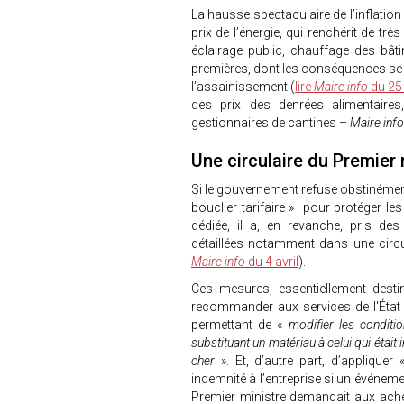
La hausse spectaculaire de l’inflation
prix de l’énergie, qui renchérit de t
éclairage public, chauffage des bât
premières, dont les conséquences se so
l’assainissement (
lire
Maire info
du 25 
des prix des denrées alimentair
gestionnaires de cantines –
Maire info
Une circulaire du Premier 
Si le gouvernement refuse obstinémen
bouclier tarifaire » pour protéger le
dédiée, il a, en revanche, pris de
détaillées notamment dans une circul
Maire info
du 4 avril
).
Ces mesures, essentiellement destin
recommander aux services de l'État
permettant de «
modifier les conditi
substituant un matériau à celui qui était
cher
». Et, d’autre part, d’appliquer
indemnité à l’entreprise si un événem
Premier ministre demandait aux ache