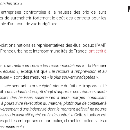
ion des prix
».
entreprises confrontées à la hausse des prix de leurs
es de surenchérir fortement le coût des contrats pour les
sible d’un point de vue budgétaire.
ociations nationales représentatives des élus locaux (l’AMF,
e France urbaine et Intercommunalités de France,
ont écrit à
s «
de mettre en œuvre les recommandations
» du Premier
 «
écueils
», expliquant que «
le recours à l’imprévision et au
tuelle
» sont des mesures «
le plus souvent inadaptées
».
tilisée pendant la crise épidémique du fait de l’impossibilité
ît «
peu adaptée lorsqu’il s’agit d’apporter une réponse rapide
issant des hausses supérieures à leurs marges, conduisant
r à poursuivre l’exécution du marché, plutôt que de continuer à
e versement d’une indemnité dont le montant définitif ne pourra
essus administratif opéré en fin de contrat
». Cette situation est
es petites entreprises en particulier, et met les collectivités «
ovisionnement
».