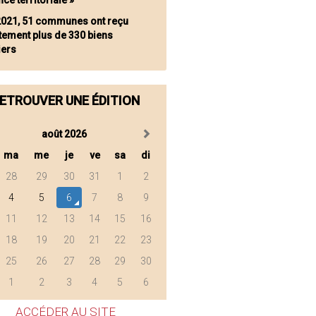
nce territoriale »
2021, 51 communes ont reçu
tement plus de 330 biens
iers
ETROUVER UNE ÉDITION
août 2026
ma
me
je
ve
sa
di
28
29
30
31
1
2
4
5
6
7
8
9
11
12
13
14
15
16
18
19
20
21
22
23
25
26
27
28
29
30
1
2
3
4
5
6
ACCÉDER AU SITE