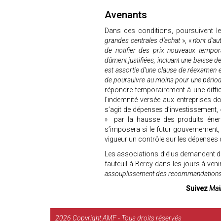
Avenants
Dans ces conditions, poursuivent l
grandes centrales d’achat
», «
n’ont d’a
de notifier des prix nouveaux tempor
dûment justifiées, incluant une baisse d
est assortie d’une clause de réexamen e
de poursuivre au moins pour une pério
répondre temporairement à une diffic
l’indemnité versée aux entreprises do
s’agit de dépenses d’investissement, 
» par la hausse des produits énergé
s’imposera si le futur gouvernemen
vigueur un contrôle sur les dépenses 
Les associations d’élus demandent do
fauteuil à Bercy dans les jours à venir
assouplissement des recommandation
Suivez
Mair
2026
Copyright AMF - Tous droits réservés