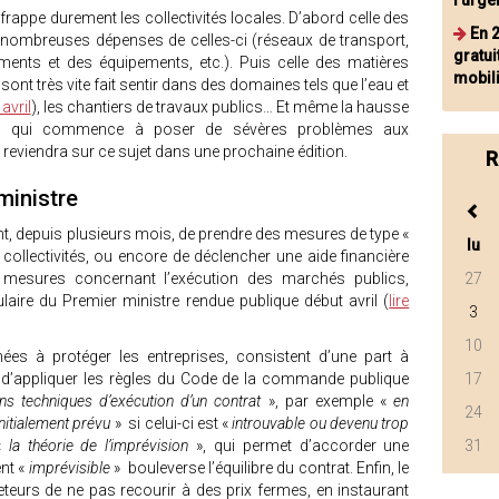
l'urge
 frappe durement les collectivités locales. D’abord celle des
En 
rès nombreuses dépenses de celles-ci (réseaux de transport,
gratui
iments et des équipements, etc.). Puis celle des matières
mobil
nt très vite fait sentir dans des domaines tels que l’eau et
avril
), les chantiers de travaux publics… Et même la hausse
es, qui commence à poser de sévères problèmes aux
reviendra sur ce sujet dans une prochaine édition.
R
ministre
t, depuis plusieurs mois, de prendre des mesures de type «
lu
s collectivités, ou encore de déclencher une aide financière
s mesures concernant l’exécution des marchés publics,
27
aire du Premier ministre rendue publique début avril (
lire
3
10
ées à protéger les entreprises, consistent d’une part à
 d’appliquer les règles du Code de la commande publique
17
ons techniques d’exécution d’un contrat
», par exemple «
en
24
 initialement prévu
» si celui-ci est «
introuvable ou devenu trop
 «
la théorie de l’imprévision
», qui permet d’accorder une
31
ent «
imprévisible
» bouleverse l’équilibre du contrat. Enfin, le
teurs de ne pas recourir à des prix fermes, en instaurant