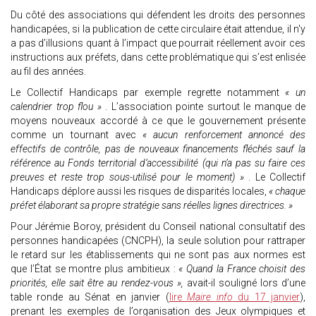
Du côté des associations qui défendent les droits des personnes
handicapées, si la publication de cette circulaire était attendue, il n'y
a pas d’illusions quant à l’impact que pourrait réellement avoir ces
instructions aux préfets, dans cette problématique qui s’est enlisée
au fil des années.
Le Collectif Handicaps par exemple regrette notamment
« un
calendrier trop flou »
. L’association pointe surtout le manque de
moyens nouveaux accordé à ce que le gouvernement présente
comme un tournant avec
« aucun renforcement annoncé des
effectifs de contrôle, pas de nouveaux financements fléchés sauf la
référence au Fonds territorial d’accessibilité (qui n’a pas su faire ces
preuves et reste trop sous-utilisé pour le moment) »
. Le Collectif
Handicaps déplore aussi les risques de disparités locales,
« chaque
préfet élaborant sa propre stratégie sans réelles lignes directrices. »
Pour Jérémie Boroy, président du Conseil national consultatif des
personnes handicapées (CNCPH), la seule solution pour rattraper
le retard sur les établissements qui ne sont pas aux normes est
que l’État se montre plus ambitieux :
« Quand la France choisit des
priorités, elle sait être au rendez-vous »,
avait-il souligné lors d’une
table ronde au Sénat en janvier (
lire
Maire info
du 17 janvier
),
prenant les exemples de l’organisation des Jeux olympiques et