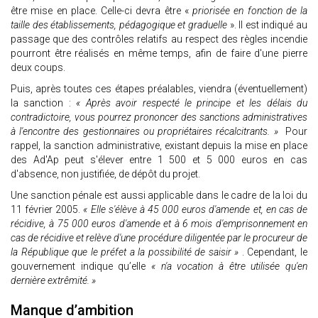
être mise en place. Celle-ci devra être «
priorisée en fonction de la
taille des établissements, pédagogique et graduelle
». Il est indiqué au
passage que des contrôles relatifs au respect des règles incendie
pourront être réalisés en même temps, afin de faire d'une pierre
deux coups.
Puis, après toutes ces étapes préalables, viendra (éventuellement)
la sanction :
« Après avoir respecté le principe et les délais du
contradictoire, vous pourrez prononcer des sanctions administratives
à l'encontre des gestionnaires ou propriétaires récalcitrants. »
Pour
rappel, la sanction administrative, existant depuis la mise en place
des Ad'Ap peut s'élever entre 1 500 et 5 000 euros en cas
d'absence, non justifiée, de dépôt du projet.
Une sanction pénale est aussi applicable dans le cadre de la loi du
11 février 2005.
« Elle s'élève à 45 000 euros d'amende et, en cas de
récidive, à 75 000 euros d'amende et à 6 mois d'emprisonnement en
cas de récidive et relève d'une procédure diligentée par le procureur de
la République que le préfet a la possibilité de saisir »
. Cependant, le
gouvernement indique qu’elle
« n'a vocation à être utilisée qu'en
dernière extrêmité. »
Manque d’ambition