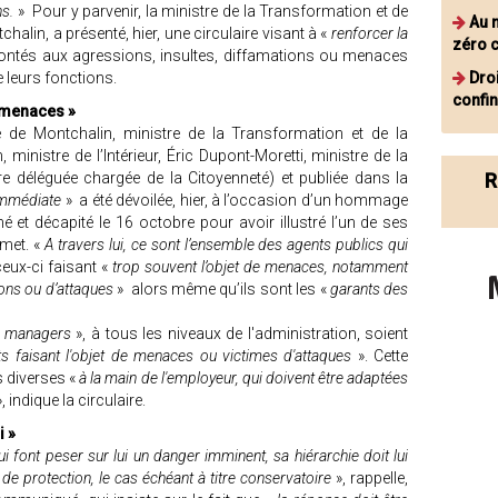
ns.
» Pour y parvenir, la ministre de la Transformation et de
Au 
halin, a présenté, hier, une circulaire visant à «
renforcer la
zéro 
ntés aux agressions, insultes, diffamations ou menaces
e leurs fonctions.
Dro
confin
e menaces »
e de Montchalin, ministre de la Transformation et de la
ministre de l’Intérieur, Éric Dupont-Moretti, ministre de la
re déléguée chargée de la Citoyenneté) et publiée dans la
R
immédiate
» a été dévoilée, hier, à l’occasion d’un hommage
 et décapité le 16 octobre pour avoir illustré l’un de ses
met. «
A travers lui, ce sont l’ensemble des agents publics qui
ceux-ci faisant «
trop souvent l’objet de menaces, notamment
ions ou d’attaques
» alors même qu’ils sont les «
garants des
 managers
», à tous les niveaux de l'administration, soient
s faisant l'objet de menaces ou victimes d'attaques
». Cette
 diverses «
à la main de l'employeur, qui doivent être adaptées
, indique la circulaire.
i »
font peser sur lui un danger imminent, sa hiérarchie doit lui
de protection, le cas échéant à titre conservatoire
», rappelle,