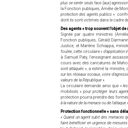
plus se sentir seuls face (aux) agressio
la Fonction publiques, Amélie de Montc
protection des agents publics
» confro
dont ils sont victimes dans le cadre d
Des agents « trop souvent l’objet d
Signée par quatre ministres (Améli
Fonction publiques, Gérald Darmanin, 
Justice, et Marlène Schiappa, minist
foulée, cette circulaire «
d’application 
à Samuel Paty, l’enseignant assassiné
cours avec des caricatures de Maho
sont attaqués
», a estimé la ministre, 
sur les réseaux sociaux, voire d’agress
valeurs de la République
».
La circulaire demande ainsi que «
les
mobilisés «
pour protéger leurs agent
protection pourra prendre des formes
à la nature de la menace ou de l'attaque
»
Protection fonctionnelle « sans déla
«
Quand un agent subit des menaces qui 
faire bénéficier en urgence de mesures 