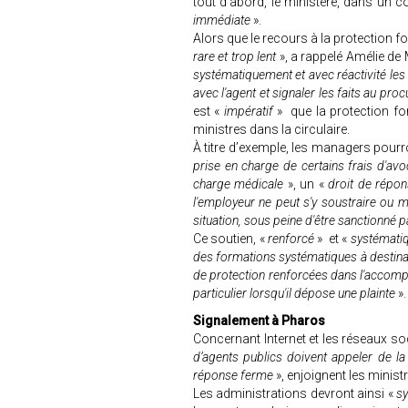
tout d’abord, le ministère, dans un c
immédiate
».
Alors que le recours à la protection fo
rare et trop lent
», a rappelé Amélie de M
systématiquement et avec réactivité les 
avec l'agent et signaler les faits au proc
est «
impératif
» que la protection fon
ministres dans la circulaire.
À titre d’exemple, les managers pour
prise en charge de certains frais d'av
charge médicale
», un «
droit de répo
l'employeur ne peut s'y soustraire ou 
situation, sous peine d'être sanctionné p
Ce soutien, «
renforcé
» et «
systémati
des formations systématiques à destina
de protection renforcées dans l'accompa
particulier lorsqu'il dépose une plainte
»
Signalement à Pharos
Concernant Internet et les réseaux so
d’agents publics doivent appeler de l
réponse ferme
», enjoignent les minist
Les administrations devront ainsi «
sy