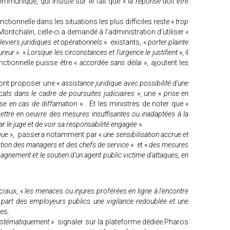
ommuniqué, qui insiste sur le fait que «
la réponse doit être
nctionnelle dans les situations les plus difficiles reste «
trop
ontchalin, celle-ci a demandé à l’administration d’utiliser «
leviers juridiques et opérationnels
» existants, «
porter plainte
ureur
». «
Lorsque les circonstances et l'urgence le justifient
», il
ctionnelle puisse être «
accordée sans délai
», ajoutent les
ront proposer une «
assistance juridique avec possibilité d'une
ocats dans le cadre de poursuites judiciaires
», une «
prise en
nse en cas de diffamation
»... Et les ministres de noter que «
mettre en oeuvre des mesures insuffisantes ou inadaptées à la
ar le juge et de voir sa responsabilité engagée
».
que
», passera notamment par «
une sensibilisation accrue et
tion des managers et des chefs de service
» et «
des mesures
gnement et le soutien d'un agent public victime d'attaques, en
.
ciaux, «
les menaces ou injures proférées en ligne à l’encontre
a part des employeurs publics une vigilance redoublée et une
res.
stématiquement
» signaler sur la plateforme dédiée Pharos