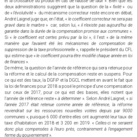
et la croissance du produit en cas de hausse de taux
». Bien que les
deux administrations suggèrent que la question de la «
fixité
» ou
de «
l’évolutivité
» du mécanisme correcteur reste encore en débat,
André Laignel juge que, en l’état, «
le coefficient correcteur ne sera pas
gravé dans le marbre
» car, selon lui, «
il n’existe pas aujourd’hui de
garantie dans la durée de la compensation promise aux communes
».
Si «
le coefficient est certes prévu par la loi
», il l’est «
de la même
manière que l’avaient été les mécanismes de compensation de
suppression de la taxe professionnelle
», rappelle le président du CFL
qui estime que «
le coefficient pourra être modifié chaque année en loi
de finances
».
De même, la question de l’année de référence qui sera retenue pour
la réforme et le calcul de la compensation reste en suspens. Pour
ce qui est des taux, la DGFiP et la DGCL mettent en avant le fait que
la loi de finances pour 2018 a posé le principe d’une compensation
sur ceux de 2017, pour ce qui est des bases, elles notent que
l’année de référence reste «
à déterminer
». Selon André Laignel, «
si
l’année 2017 était retenue comme année de référence, la réforme
reviendrait sur les ressources nouvelles votées depuis par 9000
communes
», puisque 6 000 d’entre elles ont augmenté leur taux de
taxe d’habitation en 2018 et 3 200 en 2019. «
Celles-ci ne seraient
donc plus compensées à l’euro près, contrairement à l’engagement
ferme du gouvernement
».