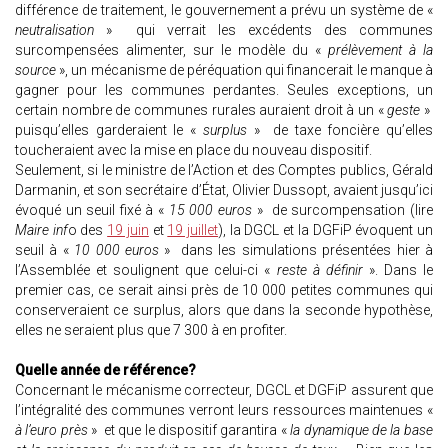
différence de traitement, le gouvernement a prévu un système de «
neutralisation
» qui verrait les excédents des communes
surcompensées alimenter, sur le modèle du «
prélèvement à la
source
», un mécanisme de péréquation qui financerait le manque à
gagner pour les communes perdantes. Seules exceptions, un
certain nombre de communes rurales auraient droit à un «
geste
»
puisqu’elles garderaient le «
surplus
» de taxe foncière qu’elles
toucheraient avec la mise en place du nouveau dispositif.
Seulement, si le ministre de l’Action et des Comptes publics, Gérald
Darmanin, et son secrétaire d’État, Olivier Dussopt, avaient jusqu’ici
évoqué un seuil fixé à «
15 000 euros
» de surcompensation (lire
Maire inf
o des
19 juin
et
19 juillet
), la DGCL et la DGFiP évoquent un
seuil à «
10 000 euros
» dans les simulations présentées hier à
l’Assemblée et soulignent que celui-ci «
reste à définir
». Dans le
premier cas, ce serait ainsi près de 10 000 petites communes qui
conserveraient ce surplus, alors que dans la seconde hypothèse,
elles ne seraient plus que 7 300 à en profiter.
Quelle année de référence?
Concernant le mécanisme correcteur, DGCL et DGFiP assurent que
l’intégralité des communes verront leurs ressources maintenues «
à l’euro près
» et que le dispositif garantira «
la dynamique de la base