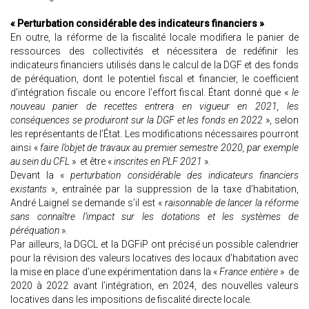
« Perturbation considérable des indicateurs financiers »
En outre, la réforme de la fiscalité locale modifiera le panier de
ressources des collectivités et nécessitera de redéfinir les
indicateurs financiers utilisés dans le calcul de la DGF et des fonds
de péréquation, dont le potentiel fiscal et financier, le coefficient
d’intégration fiscale ou encore l’effort fiscal. Étant donné que «
le
nouveau panier de recettes entrera en vigueur en 2021, les
conséquences se produiront sur la DGF et les fonds en 2022
», selon
les représentants de l’État. Les modifications nécessaires pourront
ainsi «
faire l’objet de travaux au premier semestre 2020, par exemple
au sein du CFL
» et être «
inscrites en PLF 2021
».
Devant la «
perturbation considérable des indicateurs financiers
existants
», entraînée par la suppression de la taxe d’habitation,
André Laignel se demande s’il est «
raisonnable de lancer la réforme
sans connaître l’impact sur les dotations et les systèmes de
péréquation
».
Par ailleurs, la DGCL et la DGFiP ont précisé un possible calendrier
pour la révision des valeurs locatives des locaux d’habitation avec
la mise en place d’une expérimentation dans la «
France entière
» de
2020 à 2022 avant l’intégration, en 2024, des nouvelles valeurs
locatives dans les impositions de fiscalité directe locale.