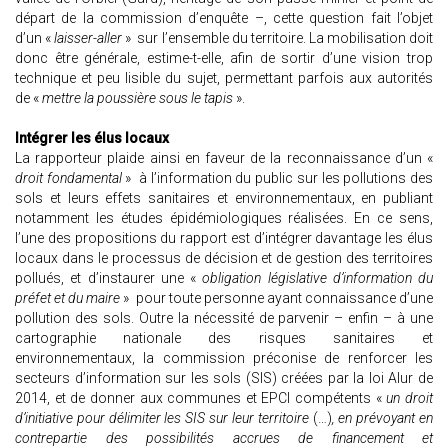
départ de la commission d’enquête –, cette question fait l’objet
d’un «
laisser-aller
» sur l’ensemble du territoire. La mobilisation doit
donc être générale, estime-t-elle, afin de sortir d’une vision trop
technique et peu lisible du sujet, permettant parfois aux autorités
de «
mettre la poussière sous le tapis
».
Intégrer les élus locaux
La rapporteur plaide ainsi en faveur de la reconnaissance d’un «
droit fondamental
» à l’information du public sur les pollutions des
sols et leurs effets sanitaires et environnementaux, en publiant
notamment les études épidémiologiques réalisées. En ce sens,
l’une des propositions du rapport est d’intégrer davantage les élus
locaux dans le processus de décision et de gestion des territoires
pollués, et d’instaurer une «
obligation législative d’information du
préfet et du maire
» pour toute personne ayant connaissance d’une
pollution des sols. Outre la nécessité de parvenir – enfin – à une
cartographie nationale des risques sanitaires et
environnementaux, la commission préconise de renforcer les
secteurs d’information sur les sols (SIS) créées par la loi Alur de
2014, et de donner aux communes et EPCI compétents «
un droit
d’initiative pour délimiter les SIS sur leur territoire
(…)
, en prévoyant en
contrepartie des possibilités accrues de financement et