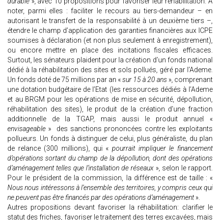
durable
», avec 10 propositions pour favoriser leur réhabilitation. A
noter, parmi elles : faciliter le recours au tiers-demandeur – en
autorisant le transfert de la responsabilité à un deuxième tiers –,
étendre le champ d’application des garanties financières aux ICPE
soumises à déclaration (et non plus seulement à enregistrement),
ou encore mettre en place des incitations fiscales efficaces.
Surtout, les sénateurs plaident pour la création d’un fonds national
dédié à la réhabilitation des sites et sols pollués, géré par l’Ademe.
Un fonds doté de 75 millions par an «
sur 15 à 20 ans
», comprenant
une dotation budgétaire de l’Etat (les ressources dédiés à l’Ademe
et au BRGM pour les opérations de mise en sécurité, dépollution,
réhabilitation des sites), le produit de la création d’une fraction
additionnelle de la TGAP, mais aussi le produit annuel «
envisageable
» des sanctions prononcées contre les exploitants
pollueurs. Un fonds à distinguer de celui, plus généraliste, du plan
de relance (300 millions), qui «
pourrait impliquer le financement
d’opérations sortant du champ de la dépollution, dont des opérations
d’aménagement telles que l’installation de réseaux
», selon le rapport.
Pour le président de la commission, la différence est de taille : «
Nous nous intéressons à l’ensemble des territoires, y compris ceux qui
ne peuvent pas être financés par des opérations d’aménagement
».
Autres propositions devant favoriser la réhabilitation: clarifier le
statut des friches, favoriser le traitement des terres excavées, mais