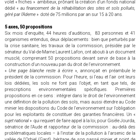
volet « friches » ambitieux, prônant la création d’un fonds national
dédié «
au financement de la réhabilitation des sites et sols pollués,
géré par l’Ademe
» doté de 75 millions par an sur 15 à 20 ans.
5 axes, 50 propositions
Six mois d’enquête, 44 heures d’auditions, 83 personnes et 41
organismes entendus, deux déplacements : bien que perturbés par
la crise sanitaire, les travaux de la commission, présidée par le
sénateur du Val-de-Marne Laurent Lafon, ont abouti à un document
musclé, comprenant 50 propositions devant servir de base à la
construction d’un nouveau pan du droit de l’environnement.
«
Une page blanche reste à écrire
», annonçait en préambule le
président de la commission. Pour l’heure, si l’eau et l’air ont leurs
lois dédiées, les sols ne font pas l’objet, en tant que tels, de
prescriptions environnementales spécifiques. Premières
propositions en ce sens : intégrer dans le droit de l’environnement
une définition de la pollution des sols, mais aussi étendre au Code
minier les dispositions du Code de l’environnement sur l’obligation
pour les exploitants de constituer des garanties financières. Un «
sujet national
» qui requiert de faire appel à la loi, pour Gisèle Jourda,
sénatrice de l’Aude et rapporteur de la commission : au-delà des
problématiques locales – à l’instar de la pollution à l’arsenic de la
vallée de l’Orbiel (Gard), héritage de son passé minier et point de