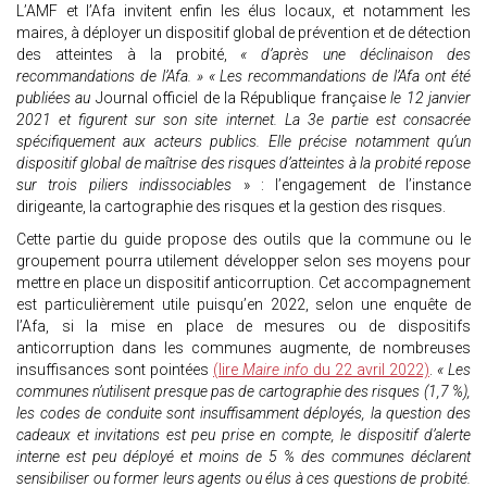
L’AMF et l’Afa invitent enfin les élus locaux, et notamment les
maires, à déployer un dispositif global de prévention et de détection
des atteintes à la probité,
« d’après une déclinaison des
recommandations de l’Afa. » « Les recommandations de l’Afa ont été
publiées au
Journal officiel de la République française
le 12 janvier
2021 et figurent sur son site internet. La 3e partie est consacrée
spécifiquement aux acteurs publics. Elle précise notamment qu’un
dispositif global de maîtrise des risques d’atteintes à la probité repose
sur trois piliers indissociables
» : l’engagement de l’instance
dirigeante, la cartographie des risques et la gestion des risques.
Cette partie du guide propose des outils que la commune ou le
groupement pourra utilement développer selon ses moyens pour
mettre en place un dispositif anticorruption. Cet accompagnement
est particulièrement utile puisqu’en 2022, selon une enquête de
l’Afa, si la mise en place de mesures ou de dispositifs
anticorruption dans les communes augmente, de nombreuses
insuffisances sont pointées
(lire
Maire info
du 22 avril 2022)
.
« Les
communes n’utilisent presque pas de cartographie des risques (1,7 %),
les codes de conduite sont insuffisamment déployés, la question des
cadeaux et invitations est peu prise en compte, le dispositif d’alerte
interne est peu déployé et moins de 5 % des communes déclarent
sensibiliser ou former leurs agents ou élus à ces questions de probité.