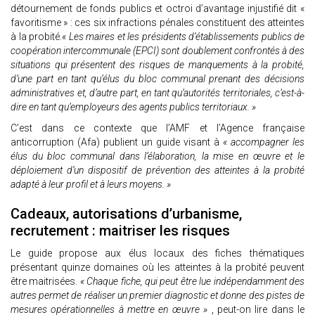
détournement de fonds publics et octroi d’avantage injustifié dit «
favoritisme » : ces six infractions pénales constituent des atteintes
à la probité.
« Les maires et les présidents d’établissements publics de
coopération intercommunale (EPCI) sont doublement confrontés à des
situations qui présentent des risques de manquements à la probité,
d’une part en tant qu’élus du bloc communal prenant des décisions
administratives et, d’autre part, en tant qu’autorités territoriales, c’est-à-
dire en tant qu’employeurs des agents publics territoriaux. »
C’est dans ce contexte que l’AMF et l’Agence française
anticorruption (Afa) publient un guide visant à
« accompagner les
élus du bloc communal dans l’élaboration, la mise en œuvre et le
déploiement d’un dispositif de prévention des atteintes à la probité
adapté à leur profil et à leurs moyens. »
Cadeaux, autorisations d’urbanisme,
recrutement : maitriser les risques
Le guide propose aux élus locaux des fiches thématiques
présentant quinze domaines où les atteintes à la probité peuvent
être maitrisées.
« Chaque fiche, qui peut être lue indépendamment des
autres permet de réaliser un premier diagnostic et donne des pistes de
mesures opérationnelles à mettre en œuvre »
, peut-on lire dans le