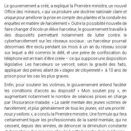
Le gouvernement a créé, a expliqué la Première ministre, un nouvel
Office des mineurs, «
qui va produire une doctrine nationale claire et
unique pour améliorer la prise en compte des plaintes et la conduite les
enquêtes en matière de harcèlement
». Outre la possibilité nouvelle de
faire changer d’école un élève harceleur, le gouvernement travaille à
des dispositifs permettant notamment de lutter contre le
cyberharcèlement sur les réseaux sociaux : un harceleur pourrait
désormais être exclu pendant six mois à un an du réseau social
sur lequel a été commis le délit, et une peine de confiscation du
téléphone est en train d’être créée – ce qui suppose une disposition
législative. Les harceleurs se verront, selon la gravité des faits,
appliquer des peines allant de «
stages de citoyenneté
» à 10 ans de
prison pour les cas les plus graves.
Enfin, pour soutenir les victimes, le gouvernement entend faciliter
les conditions d’accès au dispositif « Mon soutien psy », en
augmentant notamment le nombre de séances prises en charge
par l’Assurance maladie. «
La santé mentale des jeunes victimes de
harcèlement, et plus généralement de tous les jeunes, est une priorité :
nous y veillons
», a conclu la Première ministre. Une formule qui fera
certainement tiquer les professionnels de la santé mentale, qui ne
cessent, depuis des années, de dénoncer la diminution constante