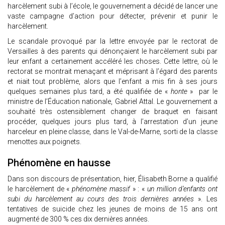
harcèlement subi à l’école, le gouvernement a décidé de lancer une
vaste campagne d’action pour détecter, prévenir et punir le
harcèlement.
Le scandale provoqué par la lettre envoyée par le rectorat de
Versailles à des parents qui dénonçaient le harcèlement subi par
leur enfant a certainement accéléré les choses. Cette lettre, où le
rectorat se montrait menaçant et méprisant à l’égard des parents
et niait tout problème, alors que l’enfant a mis fin à ses jours
quelques semaines plus tard, a été qualifiée de «
honte
» par le
ministre de l’Éducation nationale, Gabriel Attal. Le gouvernement a
souhaité très ostensiblement changer de braquet en faisant
procéder, quelques jours plus tard, à l’arrestation d’un jeune
harceleur en pleine classe, dans le Val-de-Marne, sorti de la classe
menottes aux poignets.
Phénomène en hausse
Dans son discours de présentation, hier, Élisabeth Borne a qualifié
le harcèlement de «
phénomène massif
» : «
un million d’enfants ont
subi du harcèlement au cours des trois dernières années
». Les
tentatives de suicide chez les jeunes de moins de 15 ans ont
augmenté de 300 % ces dix dernières années.