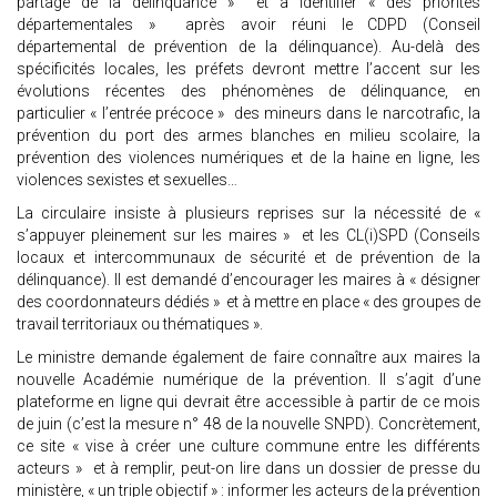
partagé de la délinquance » et à identifier « des priorités
départementales » après avoir réuni le CDPD (Conseil
départemental de prévention de la délinquance). Au-delà des
spécificités locales, les préfets devront mettre l’accent sur les
évolutions récentes des phénomènes de délinquance, en
particulier « l’entrée précoce » des mineurs dans le narcotrafic, la
prévention du port des armes blanches en milieu scolaire, la
prévention des violences numériques et de la haine en ligne, les
violences sexistes et sexuelles…
La circulaire insiste à plusieurs reprises sur la nécessité de «
s’appuyer pleinement sur les maires » et les CL(i)SPD (Conseils
locaux et intercommunaux de sécurité et de prévention de la
délinquance). Il est demandé d’encourager les maires à « désigner
des coordonnateurs dédiés » et à mettre en place « des groupes de
travail territoriaux ou thématiques ».
Le ministre demande également de faire connaître aux maires la
nouvelle Académie numérique de la prévention. Il s’agit d’une
plateforme en ligne qui devrait être accessible à partir de ce mois
de juin (c’est la mesure n° 48 de la nouvelle SNPD). Concrètement,
ce site « vise à créer une culture commune entre les différents
acteurs » et à remplir, peut-on lire dans un dossier de presse du
ministère, « un triple objectif » : informer les acteurs de la prévention