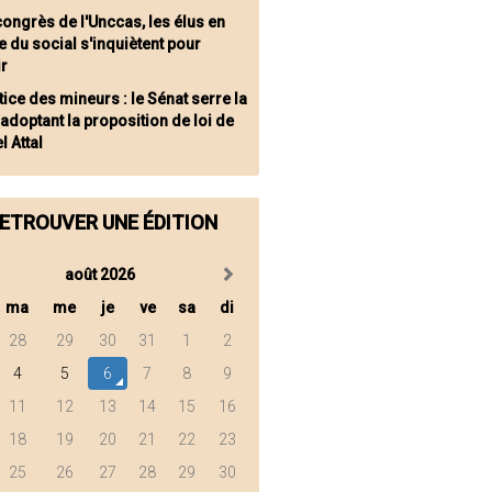
congrès de l'Unccas, les élus en
 du social s'inquiètent pour
ir
tice des mineurs : le Sénat serre la
 adoptant la proposition de loi de
l Attal
ETROUVER UNE ÉDITION
août 2026
ma
me
je
ve
sa
di
28
29
30
31
1
2
4
5
6
7
8
9
11
12
13
14
15
16
18
19
20
21
22
23
25
26
27
28
29
30