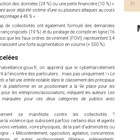
uction des données (24 %) ou une perte financière (10 %) ».
31
lare avoir déjà été victime d’une ou plusieurs attaques au cours
meçonnage à 46 % ».
up de collectivités ont également formulé des demandes
r rançongiciels (19 %) et du piratage de compte en ligne (16
ssi que les faux ordres de virement (FOVI) représentent 3,4
nnaissent une forte augmentation en volume (+ 550 %).
rcelées
malveillance.gouv.fr, on apprend que le cyberharcèlement
à l’encontre des particuliers… mais pas uniquement !
« Le
s a fait une entrée notable dans le classement des principaux
r la plateforme en se positionnant à la 9e place pour les
e pour les entreprises/associations, indiquent les auteurs. Les
ès marquées pour ces deux catégories de publics avec
ment se manifeste contre les collectivités ?
e la violence que subissent parfois certains élus et agents
ssions verbales, voire physiques, de la part d'administrés ou
ligne :
« Mécontentement, opposition, agitation, concurrence,
tions et autres professionnels (libéraux, indépendants,