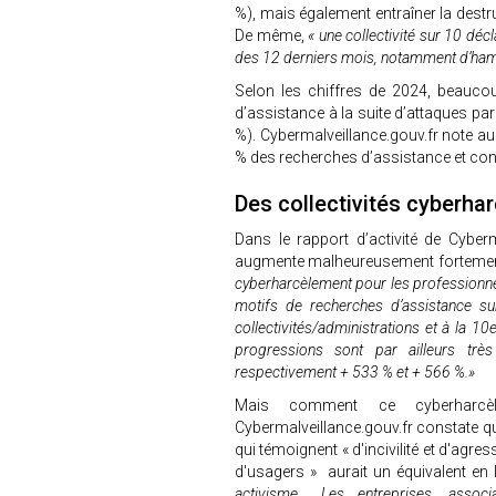
%), mais également entraîner la destr
De même,
« une collectivité sur 10 déc
des 12 derniers mois, notamment d’ha
Selon les chiffres de 2024, beauco
d’assistance à la suite d’attaques pa
%). Cybermalveillance.gouv.fr note au
% des recherches d’assistance et co
Des collectivités cyberha
Dans le rapport d’activité de Cyber
augmente malheureusement fortement 
cyberharcèlement pour les professionnel
motifs de recherches d’assistance su
collectivités/administrations et à la 10
progressions sont par ailleurs tr
respectivement + 533 % et + 566 %.»
Mais comment ce cyberharcèle
Cybermalveillance.gouv.fr constate qu
qui témoignent « d'incivilité et d'agre
d'usagers » aurait un équivalent en 
activisme… Les entreprises, associa