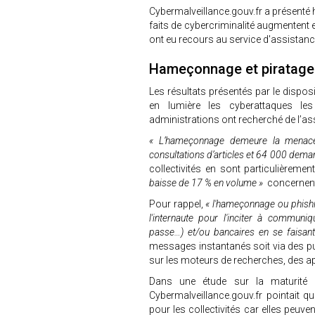
Cybermalveillance.gouv.fr a présenté 
faits de cybercriminalité augmentent et
ont eu recours au service d'assistanc
Hameçonnage et piratage 
Les résultats présentés par le dispos
en lumière les cyberattaques les 
administrations ont recherché de l’as
« L’hameçonnage demeure la menace 
consultations d’articles et 64 000 dema
collectivités en sont particulièreme
baisse de 17 % en volume »
concernent
Pour rappel,
« l'hameçonnage ou phishi
l'internaute pour l'inciter à commu
passe…) et/ou bancaires en se faisan
messages instantanés soit via des pu
sur les moteurs de recherches, des 
Dans une étude sur la maturité c
Cybermalveillance.gouv.fr pointait 
pour les collectivités car elles peuven