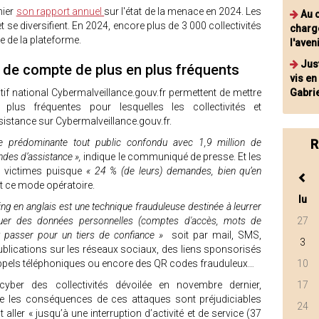
hier
son rapport annuel
sur l'état de la menace en 2024. Les
Au 
 se diversifient. En 2024, encore plus de 3 000 collectivités
charge
e de la plateforme.
l'aven
Jus
de compte de plus en plus fréquents
vis en
itif national Cybermalveillance.gouv.fr permettent de mettre
Gabrie
plus fréquentes pour lesquelles les collectivités et
sistance sur Cybermalveillance.gouv.fr.
prédominante tout public confondu avec 1,9 million de
R
ndes d’assistance »,
indique le communiqué de presse. Et les
nt victimes puisque
« 24 % (de leurs) demandes, bien qu’en
 ce mode opératoire.
lu
ng en anglais est une technique frauduleuse destinée à leurrer
niquer des données personnelles (comptes d'accès, mots de
27
t passer pour un tiers de confiance »
soit par mail, SMS,
3
blications sur les réseaux sociaux, des liens sponsorisés
appels téléphoniques ou encore des QR codes frauduleux…
10
yber des collectivités dévoilée en novembre dernier,
17
que les conséquences de ces attaques sont préjudiciables
24
t aller « jusqu’à une interruption d’activité et de service (37