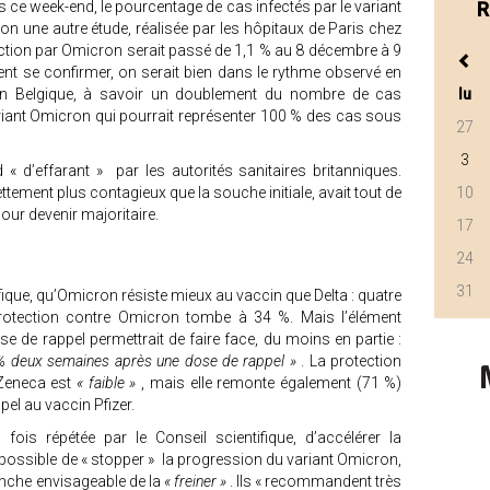
s ce week-end, le pourcentage de cas infectés par le variant
R
on une autre étude, réalisée par les hôpitaux de Paris chez
nfection par Omicron serait passé de 1,1 % au 8 décembre à 9
nt se confirmer, on serait bien dans le rythme observé en
en Belgique, à savoir un doublement du nombre de cas
lu
ariant Omicron qui pourrait représenter 100 % des cas sous
27
3
 « d’effarant » par les autorités sanitaires britanniques.
ttement plus contagieux que la souche initiale, avait tout de
10
our devenir majoritaire.
17
24
31
ifique, qu’Omicron résiste mieux au vaccin que Delta : quatre
rotection contre Omicron tombe à 34 %. Mais l’élément
se de rappel permettrait de faire face, du moins en partie :
% deux semaines après une dose de rappel »
. La protection
aZeneca est
« faible »
, mais elle remonte également (71 %)
el au vaccin Pfizer.
fois répétée par le Conseil scientifique, d’accélérer la
 possible de « stopper » la progression du variant Omicron,
evanche envisageable de la
« freiner »
. Ils « recommandent très