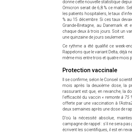
donne cette nouvelle statistique depui
Omicron serait de 6,8 % ce matin. Sel
les patients hospitaliers, le taux d’i
% au 15 décembre. Si ces taux devaie
Grande-Bretagne, au Danemark et 
chaque deux à trois jours. Soit un v
une quinzaine de jours seulement.
Ce rythme a été qualifié ce week-end
Rappelons que le variant Delta, déjà ne
même mis entre trois et quatre mois p
Protection vaccinale
Il se confirme, selon le Conseil scient
mois après la deuxième dose, la p
rassurant est que, en revanche, la do
l’efficacité du vaccin
« remonte à 75 
offerte par une vaccination à l’Astr
deux semaines après une dose de rapp
D’où la nécessité absolue, maintes 
campagne de rappel : s’il ne sera pas
écrivent les scientifiques, il est en r