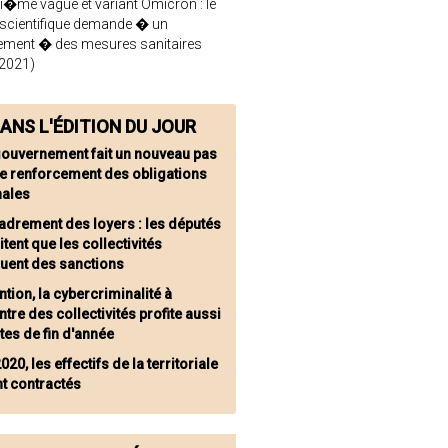
i�me vague et variant Omicron : le
 scientifique demande � un
ement � des mesures sanitaires
2021)
ANS L'ÉDITION DU JOUR
gouvernement fait un nouveau pas
le renforcement des obligations
nales
adrement des loyers : les députés
tent que les collectivités
quent des sanctions
ntion, la cybercriminalité à
ntre des collectivités profite aussi
tes de fin d'année
020, les effectifs de la territoriale
t contractés