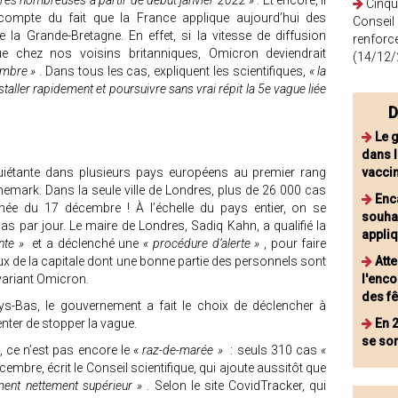
 très nombreuses à partir de début janvier 2022 »
. Et encore, il
Cinqu
t compte du fait que la France applique aujourd’hui des
Conseil
 la Grande-Bretagne. En effet, si la vitesse de diffusion
renforc
e chez nos voisins britanniques, Omicron deviendrait
(14/12/
cembre »
. Dans tous les cas, expliquent les scientifiques,
« la
taller rapidement et poursuivre sans vrai répit la 5e vague liée
D
Le 
dans 
nquiétante dans plusieurs pays européens au premier rang
vacci
nemark. Dans la seule ville de Londres, plus de 26 000 cas
Enc
rnée du 17 décembre ! À l’échelle du pays entier, on se
souhai
 par jour. Le maire de Londres, Sadiq Kahn, a qualifié la
appli
nte »
et a déclenché une
« procédure d’alerte »
, pour faire
x de la capitale dont une bonne partie des personnels sont
Atte
 variant Omicron.
l'enco
des fê
-Bas, le gouvernement a fait le choix de déclencher à
nter de stopper la vague.
En 2
se son
t, ce n’est pas encore le
« raz-de-marée »
: seuls 310 cas
«
embre, écrit le Conseil scientifique, qui ajoute aussitôt que
ment nettement supérieur »
. Selon le site CovidTracker, qui