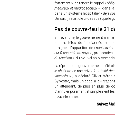
fortement » de rendre le rappel
« obli
médicaux et médicosociaux »
, dans l
dans un système hospitalier
« déjà so
On sait (lire article ci-dessus) que l
Pas de couvre-feu le 31 
En revanche, le gouvernement n’ente
sur les fêtes de fin d’année, en part
craignent l’apparition de
« mini-cluster
sur l’ensemble du pays »
, proposaient 
du réveillon »
du Nouvel an, y compri
La réponse du gouvernement a été clair
le choix de ne pas priver la totalité de
vaccinés »
, a déclaré Olivier Véra
Sylvestre, mais un appel à la
« respons
En attendant, de plus en plus de c
d’annuler purement et simplement les f
nouvelle année.
Suivez
Mair