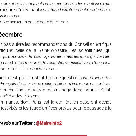
gatoire pour les soignants et les personnels des établissements
a mesure où le variant
« se répand extrêmement rapidement »
us tension »
.
e gouvernement a validé cette demande.
décembre
nd pas suivre les recommandations du Conseil scientifique
iculier celle de la Saint-Sylvestre. Les scientifiques, qui
s qui pourraient diffuser rapidement dans les jours qui viennent
en effet
« des mesures de restriction significatives à l’occasion
s sous forme de
« couvre-feu »
.
e : c’est, pour l’instant, hors de question.
« Nous avons fait
s Français de libertés car cinq millions d’entre eux ne sont pas
n samedi. Pas de couvre-feu envisagé donc pour la Saint-
abilité »
des citoyens.
ommunes, dont Paris est la dernière en date, ont décidé
estivités et les feux d’artifices prévus pour le passage à la
e info
sur Twitter :
@Maireinfo2