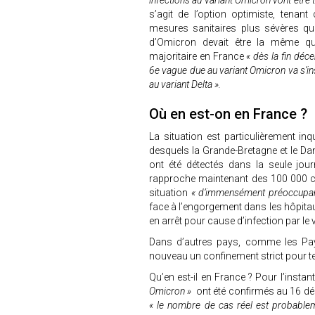
infections au variant Omicron vont être
s’agit de l’option optimiste, tenan
mesures sanitaires plus sévères que
d’Omicron devait être la même qu
majoritaire en France
« dès la fin dé
6e vague due au variant Omicron va s’ins
au variant Delta ».
Où en est-on en France ?
La situation est particulièrement i
desquels la Grande-Bretagne et le Da
ont été détectés dans la seule jou
rapproche maintenant des 100 000 cas
situation
« d’immensément préoccupa
face à l’engorgement dans les hôpitau
en arrêt pour cause d’infection par le
Dans d’autres pays, comme les Pays
nouveau un confinement strict pour te
Qu’en est-il en France ? Pour l’instan
Omicron »
ont été confirmés au 16 déc
« le nombre de cas réel est probable