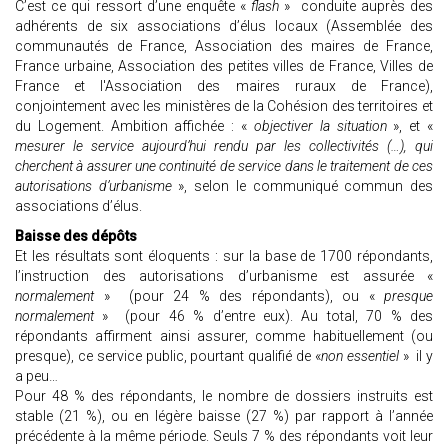
C’est ce qui ressort d’une enquête «
flash
» conduite auprès des
adhérents de six associations d’élus locaux (Assemblée des
communautés de France, Association des maires de France,
France urbaine, Association des petites villes de France, Villes de
France et l'Association des maires ruraux de France),
conjointement avec les ministères de la Cohésion des territoires et
du Logement. Ambition affichée : «
objectiver la situation
», et «
mesurer le service aujourd’hui rendu par les collectivités (…), qui
cherchent à assurer une continuité de service dans le traitement de ces
autorisations d’urbanisme
», selon le communiqué commun des
associations d’élus.
Baisse des dépôts
Et les résultats sont éloquents : sur la base de 1700 répondants,
l’instruction des autorisations d’urbanisme est assurée «
normalement
» (pour 24 % des répondants), ou «
presque
normalement
» (pour 46 % d’entre eux). Au total, 70 % des
répondants affirment ainsi assurer, comme habituellement (ou
presque), ce service public, pourtant qualifié de «
non essentiel
» il y
a peu…
Pour 48 % des répondants, le nombre de dossiers instruits est
stable (21 %), ou en légère baisse (27 %) par rapport à l’année
précédente à la même période. Seuls 7 % des répondants voit leur