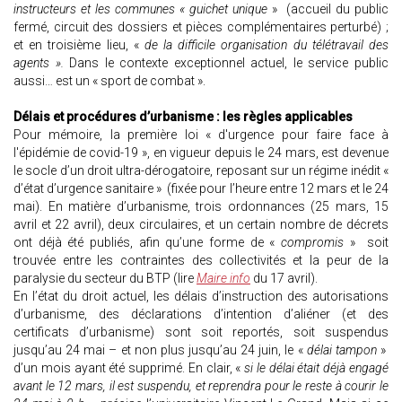
instructeurs et les communes « guichet unique
» (accueil du public
fermé, circuit des dossiers et pièces complémentaires perturbé) ;
et en troisième lieu, «
de la difficile organisation du télétravail des
agents ».
Dans le contexte exceptionnel actuel, le service public
aussi… est un « sport de combat ».
Délais et procédures d’urbanisme : les règles applicables
Pour mémoire, la première loi « d'urgence pour faire face à
l'épidémie de covid-19 », en vigueur depuis le 24 mars, est devenue
le socle d’un droit ultra-dérogatoire, reposant sur un régime inédit «
d’état d’urgence sanitaire » (fixée pour l’heure entre 12 mars et le 24
mai). En matière d’urbanisme, trois ordonnances (25 mars, 15
avril et 22 avril), deux circulaires, et un certain nombre de décrets
ont déjà été publiés, afin qu’une forme de «
compromis
» soit
trouvée entre les contraintes des collectivités et la peur de la
paralysie du secteur du BTP (lire
Maire info
du 17 avril).
En l’état du droit actuel, les délais d’instruction des autorisations
d’urbanisme, des déclarations d’intention d’aliéner (et des
certificats d’urbanisme) sont soit reportés, soit suspendus
jusqu’au 24 mai – et non plus jusqu’au 24 juin, le «
délai tampon
»
d’un mois ayant été supprimé. En clair, «
si le délai était déjà engagé
avant le 12 mars, il est suspendu, et reprendra pour le reste à courir le