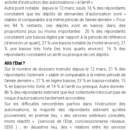
activité d’instruction des autorisations «
à l’arrêt
».
Autre point notable : depuis le 12 mars, seuls 16 % des répondants
constatent que les dépôts de demandes d’autorisation sont «
stables et comparables à la même période de l’année dernière
». Pour
les 84 % restants, ces dépôts sont en baisse, dans des
proportions plus ou moins importantes : 20 % des répondants
constatent une baisse légère par rapport à la période de référence
(d’environ un quart), 27 % une baisse notable (la moitié environ), 21
% une baisse très forte (les trois quarts environ). 16 % des
répondants constatent un arrêt ou presque de ces dépôts.
Allô l’Etat ?
Sur le nombre de dossiers instruits depuis le 12 mars, 21 % des
répondants l’estiment «
stable et comparable à la même période de
l’année dernière
», 27 % en légère baisse, 23 % en baisse notable, 15
% en baisse très forte, et 14 % à l’arrêt ou presque. Autre donnée :
86 % des répondants estiment que leur collectivité n’encourt pas de
risque d’autorisations tacitement accordées.
Sur les difficultés rencontrées parfois dans l’instruction des
autorisations, la majorité des répondants estiment qu’elles
proviennent, en premier lieu, «
des services extérieurs consultés,
moins réactifs
» (services de l’Etat, concessionnaires réseaux,
SDIS...) ; en deuxième lieu, des «
relations entre les services