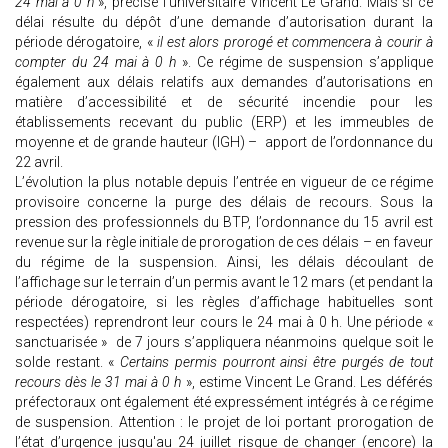
24 mai à 0 h
», précise l’universitaire Vincent Le Grand. Mais si ce
délai résulte du dépôt d’une demande d’autorisation durant la
période dérogatoire, «
il est alors prorogé et commencera à courir à
compter du 24 mai à 0 h
». Ce régime de suspension s’applique
également aux délais relatifs aux demandes d’autorisations en
matière d’accessibilité et de sécurité incendie pour les
établissements recevant du public (ERP) et les immeubles de
moyenne et de grande hauteur (IGH) – apport de l’ordonnance du
22 avril.
L’évolution la plus notable depuis l’entrée en vigueur de ce régime
provisoire concerne la purge des délais de recours. Sous la
pression des professionnels du BTP, l’ordonnance du 15 avril est
revenue sur la règle initiale de prorogation de ces délais – en faveur
du régime de la suspension. Ainsi, les délais découlant de
l’affichage sur le terrain d’un permis avant le 12 mars (et pendant la
période dérogatoire, si les règles d’affichage habituelles sont
respectées) reprendront leur cours le 24 mai à 0 h. Une période «
sanctuarisée » de 7 jours s’appliquera néanmoins quelque soit le
solde restant. «
Certains permis pourront ainsi être purgés de tout
recours dès le 31 mai à 0 h
», estime Vincent Le Grand. Les déférés
préfectoraux ont également été expressément intégrés à ce régime
de suspension. Attention : le projet de loi portant prorogation de
l’état d’urgence jusqu'au 24 juillet risque de changer (encore) la