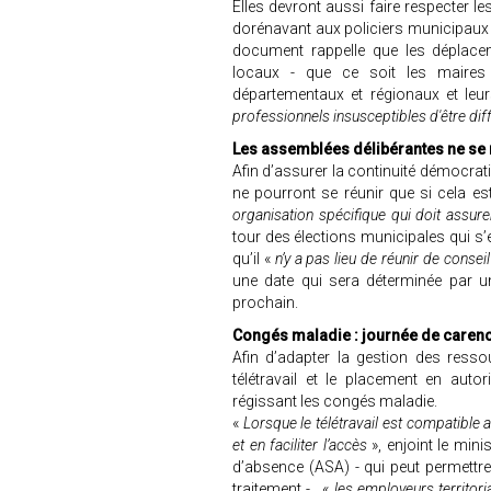
Elles devront aussi faire respecter 
dorénavant aux policiers municipaux d’a
document rappelle que les déplacem
locaux - que ce soit les maires e
départementaux et régionaux et leu
professionnels insusceptibles d'être dif
Les assemblées délibérantes ne se r
Afin d’assurer la continuité démocrat
ne pourront se réunir que si cela est
organisation spécifique qui doit assur
tour des élections municipales qui s’es
qu’il «
n’y a pas lieu de réunir de conseil
une date qui sera déterminée par 
prochain.
Congés maladie : journée de caren
Afin d’adapter la gestion des resso
télétravail et le placement en auto
régissant les congés maladie.
«
Lorsque le télétravail est compatible ave
et en faciliter l’accès
», enjoint le min
d’absence (ASA) - qui peut permettre 
traitement - , «
les employeurs territori