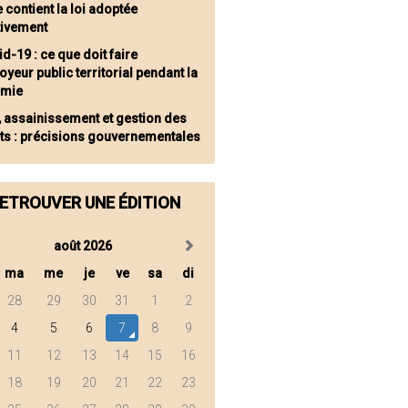
 contient la loi adoptée
tivement
d-19 : ce que doit faire
oyeur public territorial pendant la
émie
, assainissement et gestion des
ts : précisions gouvernementales
ETROUVER UNE ÉDITION
août 2026
ma
me
je
ve
sa
di
28
29
30
31
1
2
4
5
6
7
8
9
11
12
13
14
15
16
18
19
20
21
22
23