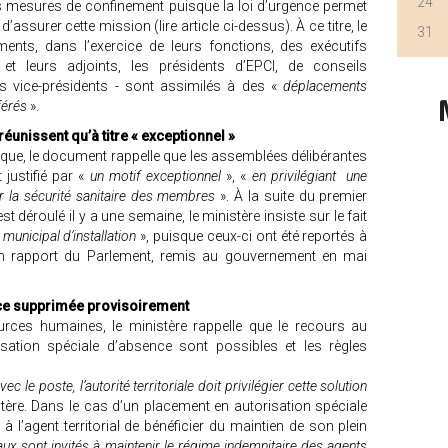
24
les mesures de confinement puisque la loi d’urgence permet
ssurer cette mission (lire article ci-dessus). À ce titre, le
31
ents, dans l’exercice de leurs fonctions, des exécutifs
t leurs adjoints, les présidents d’EPCI, de conseils
rs vice-présidents - sont assimilés à des «
déplacements
férés
».
éunissent qu’à titre « exceptionnel »
ique, le document rappelle que les assemblées délibérantes
 justifié par «
un motif exceptionnel
», «
en privilégiant une
er la sécurité sanitaire des membres
». À la suite du premier
t déroulé il y a une semaine, le ministère insiste sur le fait
 municipal d’installation
», puisque ceux-ci ont été reportés à
un rapport du Parlement, remis au gouvernement en mai
ce supprimée provisoirement
urces humaines, le ministère rappelle que le recours au
risation spéciale d’absence sont possibles et les règles
c le poste, l’autorité territoriale doit privilégier cette solution
istère. Dans le cas d’un placement en autorisation spéciale
à l’agent territorial de bénéficier du maintien de son plein
aux sont invités à maintenir le régime indemnitaire des agents