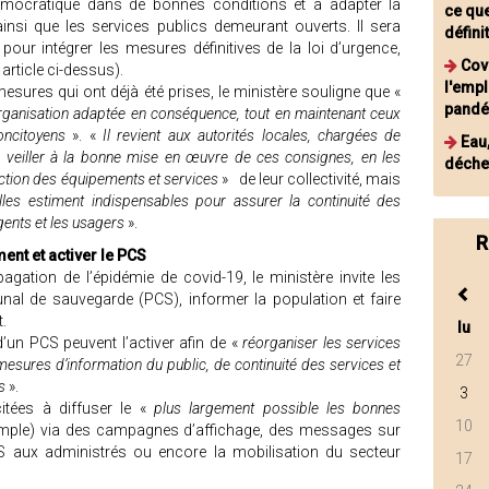
démocratique dans de bonnes conditions et à adapter la
ce que
nsi que les services publics demeurant ouverts. Il sera
défini
our intégrer les mesures définitives de la loi d’urgence,
Covi
 article ci-dessus).
l'empl
esures qui ont déjà été prises, le ministère souligne que «
pand
 organisation adaptée en conséquence, tout en maintenant ceux
oncitoyens
». «
Il revient aux autorités locales, chargées de
Eau
de veiller à la bonne mise en œuvre de ces consignes, en les
déche
onction des équipements et services
» de leur collectivité, mais
les estiment indispensables pour assurer la continuité des
agents et les usagers
».
R
ment et activer le PCS
agation de l’épidémie de covid-19, le ministère invite les
l de sauvegarde (PCS), informer la population et faire
.
lu
un PCS peuvent l’activer afin de «
réorganiser les services
27
esures d’information du public, de continuité des services et
s
».
3
itées à diffuser le «
plus largement possible les bonnes
10
emple) via des campagnes d’affichage, des messages sur
MS aux administrés ou encore la mobilisation du secteur
17