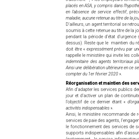
placés en ASA, y compris dans l’hypoth
en l’absence de service effectif
, pré
maladie, aucune retenue au titre de la jo
D’ailleurs, un agent territorial se re
soumis à cette retenue au titre de la
pendant la période d’état d’urgence san
dessus). Reste que le maintien du r
doit être «
expressément prévu par une d
rappelle le ministère qui invite les coll
indemnitaire des agents territoriaux p
Ainsi une délibération ultérieure en ce se
compter du 1er février 2020
».
Réorganisation et maintien des serv
Afin d’adapter les services publics de
jour et d’activer un plan de continui
l’objectif de ce dernier étant «
d’orga
activités indispensables
».
Ainsi, le ministère recommande de re
services de paie des agents, l’engage
le fonctionnement des services de s
supports indispensables afin d’assur