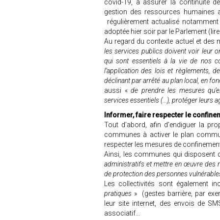
covid-19, à assurer la continuité 
gestion des ressources humaines ai
régulièrement actualisé notamment p
adoptée hier soir par le Parlement (lire
Au regard du contexte actuel et des m
les services publics doivent voir leur
qui sont essentiels à la vie de nos c
l’application des lois et règlements, 
déclinant par arrêté au plan local, en f
aussi «
de prendre les mesures qu’el
services essentiels (...), protéger leurs 
Informer, faire respecter le confine
Tout d’abord, afin d’endiguer la prop
communes à activer le plan communa
respecter les mesures de confinement
Ainsi, les communes qui disposent d’
administratifs et mettre en œuvre des m
de protection des personnes vulnérable
Les collectivités sont également inc
pratiques
» (gestes barrière, par ex
leur site internet, des envois de S
associatif...