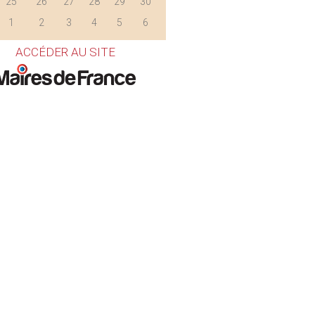
25
26
27
28
29
30
1
2
3
4
5
6
ACCÉDER AU SITE